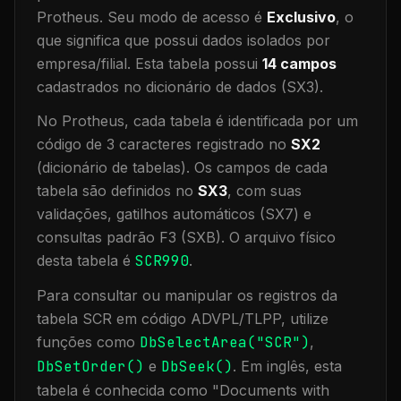
Protheus.
Seu modo de acesso é
Exclusivo
, o
que significa que
possui dados isolados por
empresa/filial
.
Esta tabela possui
14
campos
cadastrados no dicionário de dados (SX3).
No Protheus, cada tabela é identificada por um
código de 3 caracteres registrado no
SX2
(dicionário de tabelas). Os campos de cada
tabela são definidos no
SX3
, com suas
validações, gatilhos automáticos (SX7) e
consultas padrão F3 (SXB).
O arquivo físico
desta tabela é
SCR990
.
Para consultar ou manipular os registros da
tabela
SCR
em código ADVPL/TLPP, utilize
funções como
DbSelectArea("
SCR
")
,
DbSetOrder()
e
DbSeek()
.
Em inglês, esta
tabela é conhecida como "
Documents with