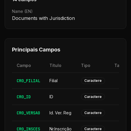
Name (EN)
Documents with Jurisdiction
Principais Campos
Campo
Título
Tipo
Tamanh
CR0_FILIAL
Filial
Caractere
CR0_ID
ID
Caractere
CR0_VERSAO
Id. Ver. Reg
Caractere
CR0_INSCES
Nr.Inscrição
Caractere