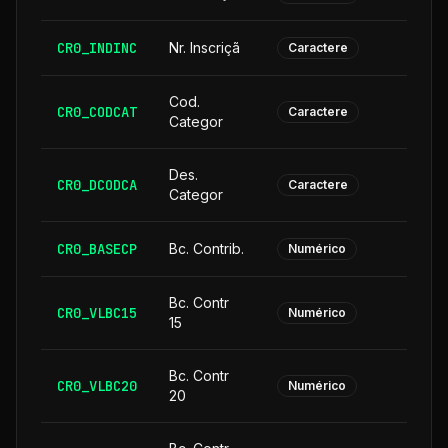
CR0_INDINC
Nr. Inscriçã
Caractere
Cod.
CR0_CODCAT
Caractere
Categor
Des.
CR0_DCODCA
2
Caractere
Categor
CR0_BASECP
Bc. Contrib.
Numérico
Bc. Contr
CR0_VLBC15
Numérico
15
Bc. Contr
CR0_VLBC20
Numérico
20