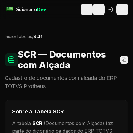
Pular para o conteúdo
Dicionário
Dev
Início
/
Tabelas
/
SCR
SCR
— Documentos
com Alçada
Cadastro de
documentos com alçada
do ERP
TOTVS Protheus
Sobre a Tabela
SCR
A tabela
SCR
(Documentos com Alçada)
faz
parte do dicionário de dados do ERP TOTVS