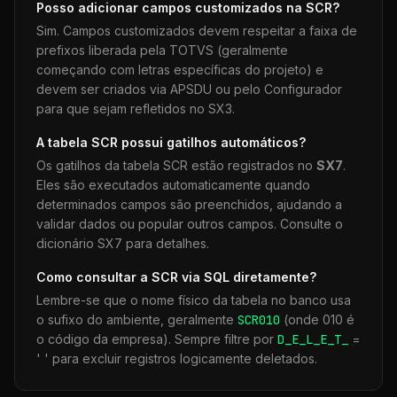
Posso adicionar campos customizados na
SCR
?
Sim. Campos customizados devem respeitar a faixa de
prefixos liberada pela TOTVS (geralmente
começando com letras específicas do projeto) e
devem ser criados via APSDU ou pelo Configurador
para que sejam refletidos no SX3.
A tabela
SCR
possui gatilhos automáticos?
Os gatilhos da tabela
SCR
estão registrados no
SX7
.
Eles são executados automaticamente quando
determinados campos são preenchidos, ajudando a
validar dados ou popular outros campos. Consulte o
dicionário SX7 para detalhes.
Como consultar a
SCR
via SQL diretamente?
Lembre-se que o nome físico da tabela no banco usa
o sufixo do ambiente, geralmente
SCR
010
(onde 010 é
o código da empresa). Sempre filtre por
D_E_L_E_T_
=
' ' para excluir registros logicamente deletados.