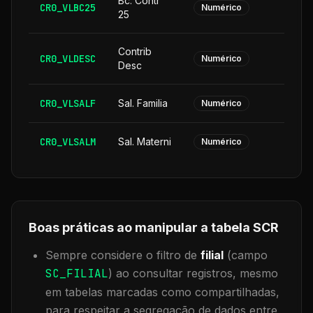
Bc. Contr
CR0_VLBC25
Numérico
25
Contrib
CR0_VLDESC
Numérico
Desc
CR0_VLSALF
Sal. Familia
Numérico
CR0_VLSALM
Sal. Materni
Numérico
Boas práticas ao manipular a tabela
SCR
Sempre considere o filtro de
filial
(campo
SC_FILIAL
) ao consultar registros, mesmo
em tabelas marcadas como compartilhadas,
para respeitar a segregação de dados entre