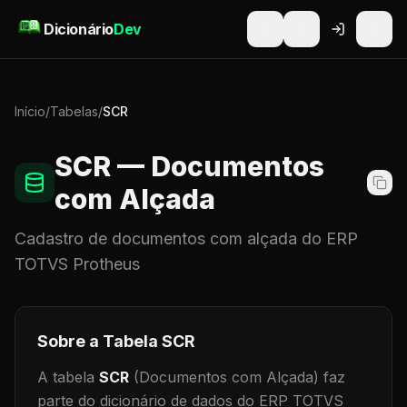
Pular para o conteúdo
Dicionário
Dev
Início
/
Tabelas
/
SCR
SCR
— Documentos
com Alçada
Cadastro de
documentos com alçada
do ERP
TOTVS Protheus
Sobre a Tabela
SCR
A tabela
SCR
(Documentos com Alçada)
faz
parte do dicionário de dados do ERP TOTVS