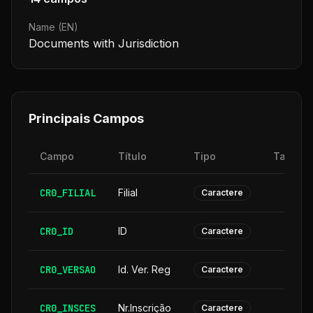
Name (EN)
Documents with Jurisdiction
Principais Campos
Campo
Título
Tipo
Tamanh
CR0_FILIAL
Filial
Caractere
CR0_ID
ID
Caractere
CR0_VERSAO
Id. Ver. Reg
Caractere
CR0_INSCES
Nr.Inscrição
Caractere