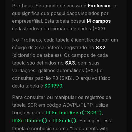
Protheus.
Seu modo de acesso é
Exclusivo
, o
que significa que
possui dados isolados por
empresa/filial
.
Esta tabela possui
14
campos
cadastrados no dicionário de dados (SX3).
No Protheus, cada tabela é identificada por um
código de 3 caracteres registrado no
SX2
(dicionário de tabelas). Os campos de cada
tabela são definidos no
SX3
, com suas
validações, gatilhos automáticos (SX7) e
consultas padrão F3 (SXB).
O arquivo físico
desta tabela é
SCR990
.
Para consultar ou manipular os registros da
tabela
SCR
em código ADVPL/TLPP, utilize
funções como
DbSelectArea("
SCR
")
,
DbSetOrder()
e
DbSeek()
.
Em inglês, esta
tabela é conhecida como "
Documents with