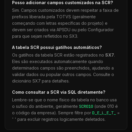
Posso adicionar campos customizados na
SCR
?
Sim. Campos customizados devem respeitar a faixa de
prefixos liberada pela TOTVS (geralmente
começando com letras específicas do projeto) e
devem ser criados via APSDU ou pelo Configurador
para que sejam refletidos no SX3.
A tabela
SCR
possui gatilhos automáticos?
Os gatilhos da tabela
SCR
estão registrados no
SX7
.
Eles são executados automaticamente quando
determinados campos são preenchidos, ajudando a
validar dados ou popular outros campos. Consulte o
dicionário SX7 para detalhes.
Como consultar a
SCR
via SQL diretamente?
Lembre-se que o nome físico da tabela no banco usa
o sufixo do ambiente, geralmente
SCR
010
(onde 010 é
o código da empresa). Sempre filtre por
D_E_L_E_T_
=
' ' para excluir registros logicamente deletados.