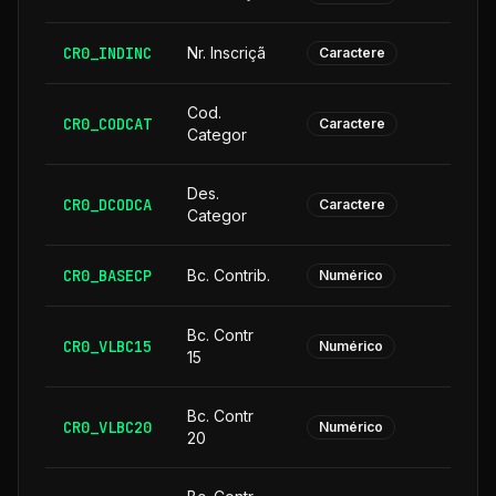
CR0_INDINC
Nr. Inscriçã
Caractere
Cod.
CR0_CODCAT
Caractere
Categor
Des.
CR0_DCODCA
2
Caractere
Categor
CR0_BASECP
Bc. Contrib.
Numérico
Bc. Contr
CR0_VLBC15
Numérico
15
Bc. Contr
CR0_VLBC20
Numérico
20