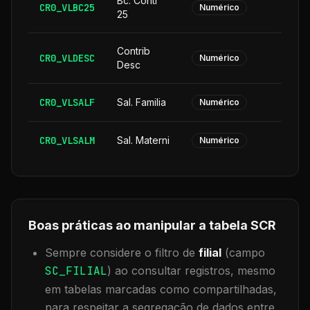
Bc. Contr
CR0_VLBC25
Numérico
25
Contrib
CR0_VLDESC
Numérico
Desc
CR0_VLSALF
Sal. Familia
Numérico
CR0_VLSALM
Sal. Materni
Numérico
Boas práticas ao manipular a tabela
SCR
Sempre considere o filtro de
filial
(campo
SC_FILIAL
) ao consultar registros, mesmo
em tabelas marcadas como compartilhadas,
para respeitar a segregação de dados entre