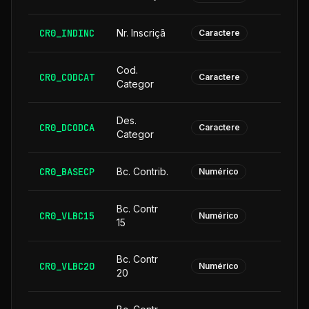
CR0_INDINC
Nr. Inscriçã
Caractere
Cod.
CR0_CODCAT
Caractere
Categor
Des.
CR0_DCODCA
2
Caractere
Categor
CR0_BASECP
Bc. Contrib.
Numérico
Bc. Contr
CR0_VLBC15
Numérico
15
Bc. Contr
CR0_VLBC20
Numérico
20