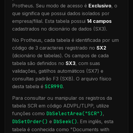
Protheus.
Seu modo de acesso é
Exclusivo
, o
que significa que
possui dados isolados por
empresa/filial
.
Esta tabela possui
14
campos
cadastrados no dicionário de dados (SX3).
No Protheus, cada tabela é identificada por um
código de 3 caracteres registrado no
SX2
(dicionário de tabelas). Os campos de cada
tabela são definidos no
SX3
, com suas
validações, gatilhos automáticos (SX7) e
consultas padrão F3 (SXB).
O arquivo físico
desta tabela é
SCR990
.
Para consultar ou manipular os registros da
tabela
SCR
em código ADVPL/TLPP, utilize
funções como
DbSelectArea("
SCR
")
,
DbSetOrder()
e
DbSeek()
.
Em inglês, esta
tabela é conhecida como "
Documents with