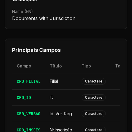
Name (EN)
Documents with Jurisdiction
Principais Campos
Campo
Título
Tipo
Tamanh
CR0_FILIAL
Filial
Caractere
CR0_ID
ID
Caractere
CR0_VERSAO
Id. Ver. Reg
Caractere
CR0_INSCES
Nr.Inscrição
Caractere