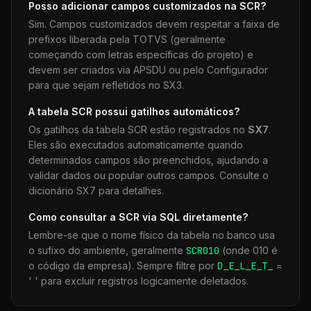
Posso adicionar campos customizados na
SCR
?
Sim. Campos customizados devem respeitar a faixa de
prefixos liberada pela TOTVS (geralmente
começando com letras específicas do projeto) e
devem ser criados via APSDU ou pelo Configurador
para que sejam refletidos no SX3.
A tabela
SCR
possui gatilhos automáticos?
Os gatilhos da tabela
SCR
estão registrados no
SX7
.
Eles são executados automaticamente quando
determinados campos são preenchidos, ajudando a
validar dados ou popular outros campos. Consulte o
dicionário SX7 para detalhes.
Como consultar a
SCR
via SQL diretamente?
Lembre-se que o nome físico da tabela no banco usa
o sufixo do ambiente, geralmente
SCR
010
(onde 010 é
o código da empresa). Sempre filtre por
D_E_L_E_T_
=
' ' para excluir registros logicamente deletados.