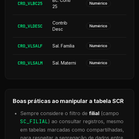
Bc. Contr
CR0_VLBC25
Numérico
25
Contrib
CR0_VLDESC
Numérico
Desc
CR0_VLSALF
Sal. Familia
Numérico
CR0_VLSALM
Sal. Materni
Numérico
Boas práticas ao manipular a tabela
SCR
Sempre considere o filtro de
filial
(campo
SC_FILIAL
) ao consultar registros, mesmo
em tabelas marcadas como compartilhadas,
para respeitar a segregação de dados entre