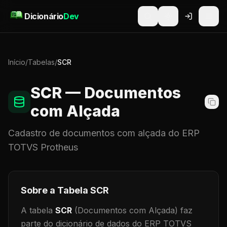
Pular para o conteúdo
Dicionário
Dev
Início
/
Tabelas
/
SCR
SCR
— Documentos
com Alçada
Cadastro de
documentos com alçada
do ERP
TOTVS Protheus
Sobre a Tabela
SCR
A tabela
SCR
(Documentos com Alçada)
faz
parte do dicionário de dados do ERP TOTVS