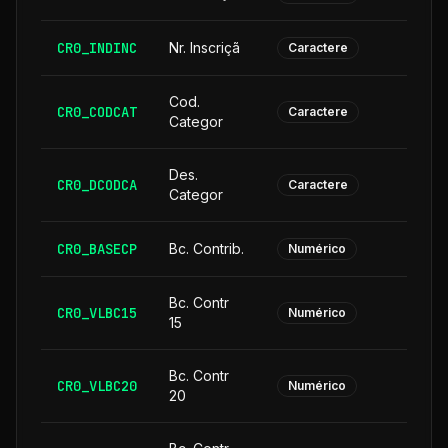
CR0_INDINC
Nr. Inscriçã
Caractere
Cod.
CR0_CODCAT
Caractere
Categor
Des.
CR0_DCODCA
2
Caractere
Categor
CR0_BASECP
Bc. Contrib.
Numérico
Bc. Contr
CR0_VLBC15
Numérico
15
Bc. Contr
CR0_VLBC20
Numérico
20