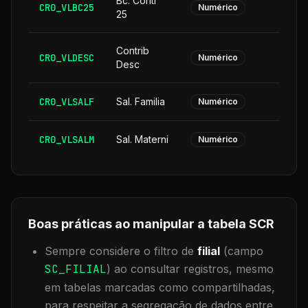
Bc. Contr
CR0_VLBC25
Numérico
25
Contrib
CR0_VLDESC
Numérico
Desc
CR0_VLSALF
Sal. Familia
Numérico
CR0_VLSALM
Sal. Materni
Numérico
Boas práticas ao manipular a tabela
SCR
Sempre considere o filtro de
filial
(campo
SC_FILIAL
) ao consultar registros, mesmo
em tabelas marcadas como compartilhadas,
para respeitar a segregação de dados entre