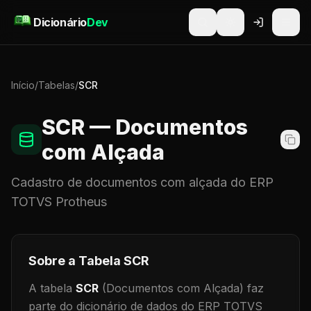
Pular para o conteúdo
Dicionário
Dev
Início
/
Tabelas
/
SCR
SCR
— Documentos
com Alçada
Cadastro de
documentos com alçada
do ERP
TOTVS Protheus
Sobre a Tabela
SCR
A tabela
SCR
(Documentos com Alçada)
faz
parte do dicionário de dados do ERP TOTVS