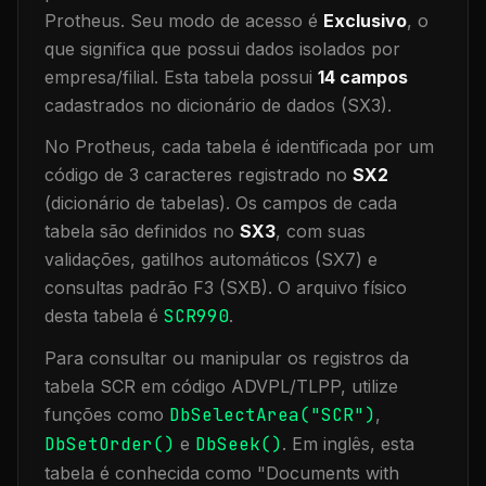
Protheus.
Seu modo de acesso é
Exclusivo
, o
que significa que
possui dados isolados por
empresa/filial
.
Esta tabela possui
14
campos
cadastrados no dicionário de dados (SX3).
No Protheus, cada tabela é identificada por um
código de 3 caracteres registrado no
SX2
(dicionário de tabelas). Os campos de cada
tabela são definidos no
SX3
, com suas
validações, gatilhos automáticos (SX7) e
consultas padrão F3 (SXB).
O arquivo físico
desta tabela é
SCR990
.
Para consultar ou manipular os registros da
tabela
SCR
em código ADVPL/TLPP, utilize
funções como
DbSelectArea("
SCR
")
,
DbSetOrder()
e
DbSeek()
.
Em inglês, esta
tabela é conhecida como "
Documents with