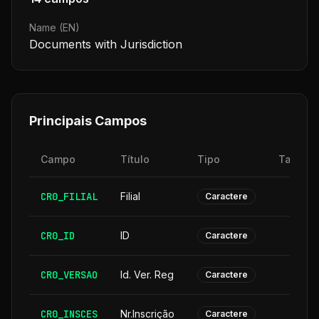
Name (EN)
Documents with Jurisdiction
Principais Campos
Campo
Título
Tipo
Tamanh
CR0_FILIAL
Filial
Caractere
CR0_ID
ID
Caractere
CR0_VERSAO
Id. Ver. Reg
Caractere
CR0_INSCES
Nr.Inscrição
Caractere