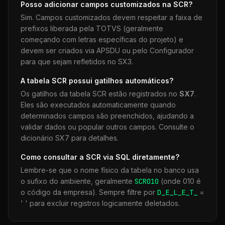
Posso adicionar campos customizados na
SCR
?
Sim. Campos customizados devem respeitar a faixa de
prefixos liberada pela TOTVS (geralmente
começando com letras específicas do projeto) e
devem ser criados via APSDU ou pelo Configurador
para que sejam refletidos no SX3.
A tabela
SCR
possui gatilhos automáticos?
Os gatilhos da tabela
SCR
estão registrados no
SX7
.
Eles são executados automaticamente quando
determinados campos são preenchidos, ajudando a
validar dados ou popular outros campos. Consulte o
dicionário SX7 para detalhes.
Como consultar a
SCR
via SQL diretamente?
Lembre-se que o nome físico da tabela no banco usa
o sufixo do ambiente, geralmente
SCR
010
(onde 010 é
o código da empresa). Sempre filtre por
D_E_L_E_T_
=
' ' para excluir registros logicamente deletados.