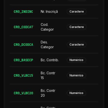
CR0_INDINC
Nr. Inscriçã
Caractere
Cod.
CR0_CODCAT
Caractere
Categor
Des.
CR0_DCODCA
2
Caractere
Categor
CR0_BASECP
Bc. Contrib.
Numérico
Bc. Contr
CR0_VLBC15
Numérico
15
Bc. Contr
CR0_VLBC20
Numérico
20