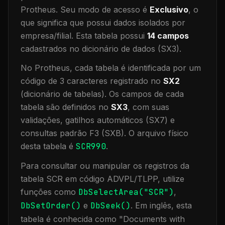
Protheus.
Seu modo de acesso é
Exclusivo
, o
que significa que
possui dados isolados por
empresa/filial
.
Esta tabela possui
14
campos
cadastrados no dicionário de dados (SX3).
No Protheus, cada tabela é identificada por um
código de 3 caracteres registrado no
SX2
(dicionário de tabelas). Os campos de cada
tabela são definidos no
SX3
, com suas
validações, gatilhos automáticos (SX7) e
consultas padrão F3 (SXB).
O arquivo físico
desta tabela é
SCR990
.
Para consultar ou manipular os registros da
tabela
SCR
em código ADVPL/TLPP, utilize
funções como
DbSelectArea("
SCR
")
,
DbSetOrder()
e
DbSeek()
.
Em inglês, esta
tabela é conhecida como "
Documents with