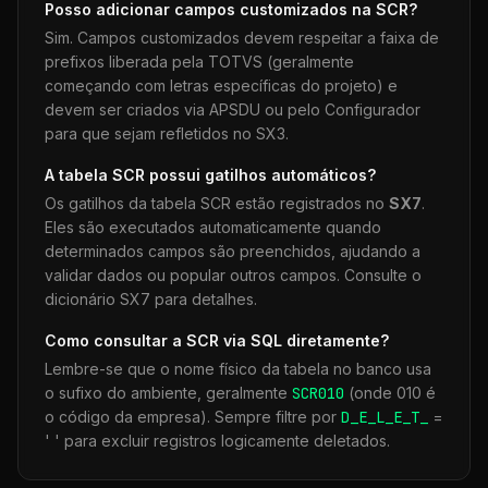
Posso adicionar campos customizados na
SCR
?
Sim. Campos customizados devem respeitar a faixa de
prefixos liberada pela TOTVS (geralmente
começando com letras específicas do projeto) e
devem ser criados via APSDU ou pelo Configurador
para que sejam refletidos no SX3.
A tabela
SCR
possui gatilhos automáticos?
Os gatilhos da tabela
SCR
estão registrados no
SX7
.
Eles são executados automaticamente quando
determinados campos são preenchidos, ajudando a
validar dados ou popular outros campos. Consulte o
dicionário SX7 para detalhes.
Como consultar a
SCR
via SQL diretamente?
Lembre-se que o nome físico da tabela no banco usa
o sufixo do ambiente, geralmente
SCR
010
(onde 010 é
o código da empresa). Sempre filtre por
D_E_L_E_T_
=
' ' para excluir registros logicamente deletados.