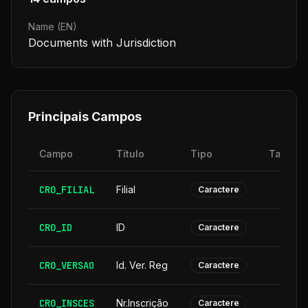
Name (EN)
Documents with Jurisdiction
Principais Campos
Campo
Título
Tipo
Tamanh
CR0_FILIAL
Filial
Caractere
CR0_ID
ID
Caractere
CR0_VERSAO
Id. Ver. Reg
Caractere
CR0_INSCES
Nr.Inscrição
Caractere