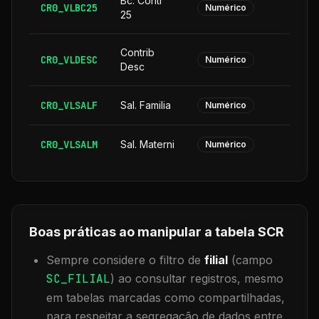
Bc. Contr
CR0_VLBC25
Numérico
25
Contrib
CR0_VLDESC
Numérico
Desc
CR0_VLSALF
Sal. Familia
Numérico
CR0_VLSALM
Sal. Materni
Numérico
Boas práticas ao manipular a tabela
SCR
Sempre considere o filtro de
filial
(campo
SC_FILIAL
) ao consultar registros, mesmo
em tabelas marcadas como compartilhadas,
para respeitar a segregação de dados entre