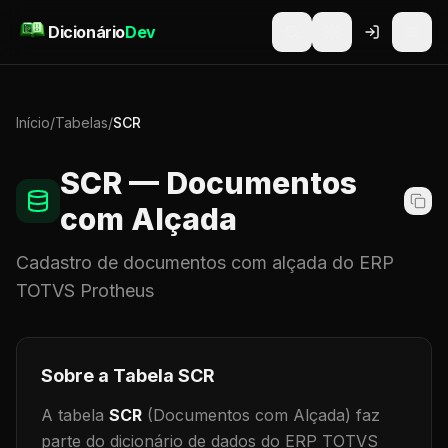
Pular para o conteúdo
Dicionário
Dev
Início
/
Tabelas
/
SCR
SCR
— Documentos
com Alçada
Cadastro de
documentos com alçada
do ERP
TOTVS Protheus
Sobre a Tabela
SCR
A tabela
SCR
(Documentos com Alçada)
faz
parte do dicionário de dados do ERP TOTVS