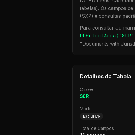
No Protheus, cada tabel
tabelas). Os campos de 
(SX7) e consultas padr
Para consultar ou manip
DbSelectArea("
SCR
"
"
Documents with Jurisd
Detalhes da Tabela
Chave
SCR
Modo
Exclusivo
Total de Campos