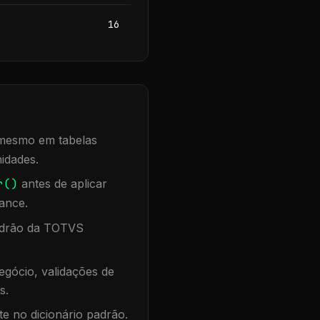
16
, mesmo em tabelas
idades.
r()
antes de aplicar
ance.
padrão da TOTVS
gócio, validações de
s.
te no dicionário padrão.