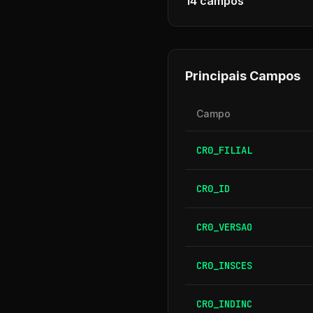
14
campos
Principais Campos
Campo
CR0_FILIAL
CR0_ID
CR0_VERSAO
CR0_INSCES
CR0_INDINC