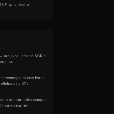
TVS para evitar
 Arquivos, localize
SCR
e
ondente.
ente começando com letras
efletidos no SX3.
uando determinados campos
X7 para detalhes.