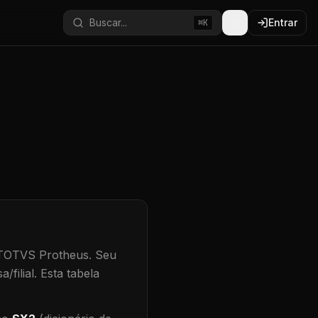
Buscar...
Entrar
⌘K
 TOTVS Protheus.
Seu
/filial
.
Esta tabela