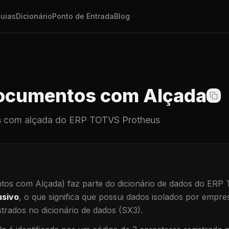
uias
Dicionário
Ponto de Entrada
Blog
cumentos com Alçada
 com alçada
do ERP TOTVS Protheus
os com Alçada)
faz parte do dicionário de dados do ERP
usivo
, o que significa que
possui dados isolados por empresa
trados no dicionário de dados (SX3).