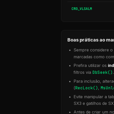
CR0_VLSALM
Boas práticas ao ma
Sempre considere o f
marcadas como compa
Prefira utilizar os
índ
filtros via
DbSeek()
Para inclusão, alter
(
RecLock()
,
MsUnl
Evite manipular a ta
SX3 e gatilhos de SX
Antes de criar um no