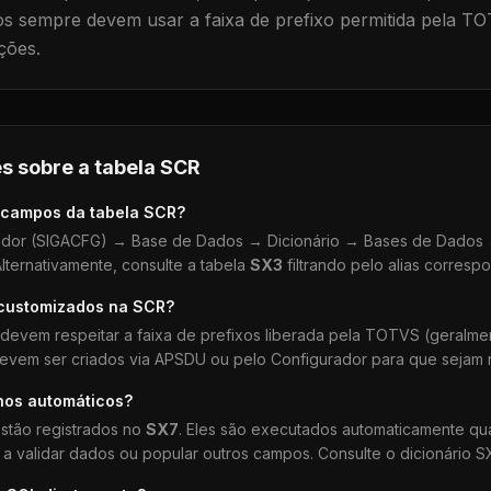
 sempre devem usar a faixa de prefixo permitida pela TO
ções.
s sobre a tabela
SCR
 campos da tabela
SCR
?
dor (SIGACFG) → Base de Dados → Dicionário → Bases de Dados →
lternativamente, consulte a tabela
SX3
filtrando pelo alias corresp
 customizados na
SCR
?
devem respeitar a faixa de prefixos liberada pela TOTVS (geralm
devem ser criados via APSDU ou pelo Configurador para que sejam r
hos automáticos?
stão registrados no
SX7
. Eles são executados automaticamente q
a validar dados ou popular outros campos. Consulte o dicionário S