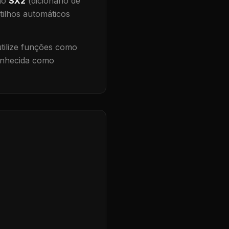
 no
SX2
(dicionário de
tilhos automáticos
ilize funções como
conhecida como