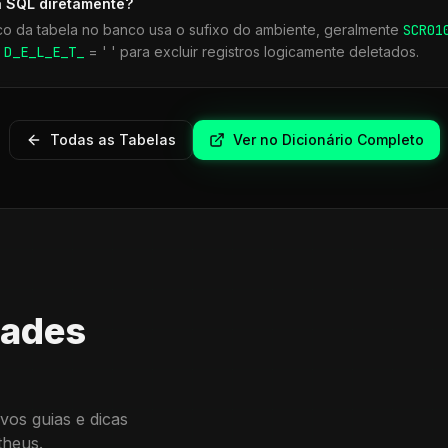
a SQL diretamente?
co da tabela no banco usa o sufixo do ambiente, geralmente
SCR
01
r
D_E_L_E_T_
= ' ' para excluir registros logicamente deletados.
Todas as Tabelas
Ver no Dicionário Completo
dades
vos guias e dicas
theus.