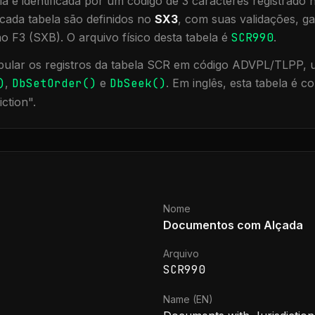
a é identificada por um código de 3 caracteres registrado
cada tabela são definidos no
SX3
, com suas validações, ga
ão F3 (SXB).
O arquivo físico desta tabela é
SCR990
.
ular os registros da tabela
SCR
em código ADVPL/TLPP, ut
)
,
DbSetOrder()
e
DbSeek()
.
Em inglês, esta tabela é 
iction
".
Nome
Documentos com Alçada
Arquivo
SCR990
Name (EN)