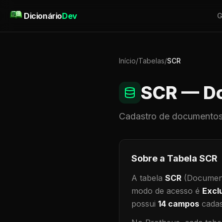
Pular para o conteúdo
Dicionário
Dev
G
Início
/
Tabelas
/
SCR
SCR
— Do
Cadastro de
documentos
Sobre a Tabela
SCR
A tabela
SCR
(Document
modo de acesso é
Excl
possui
14
campos
cadas