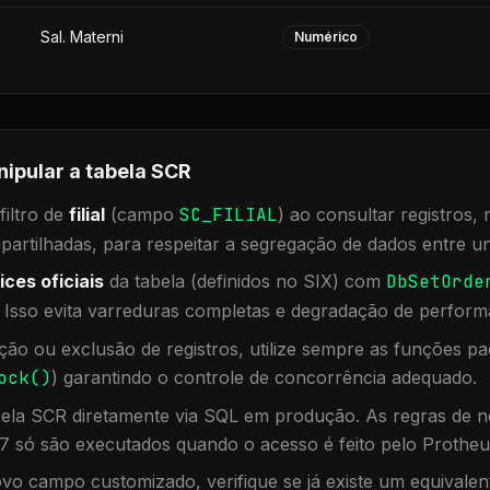
Sal. Materni
Numérico
nipular a tabela
SCR
iltro de
filial
(campo
SC_FILIAL
) ao consultar registros
rtilhadas, para respeitar a segregação de dados entre un
ices oficiais
da tabela (definidos no SIX) com
DbSetOrde
. Isso evita varreduras completas e degradação de perform
ação ou exclusão de registros, utilize sempre as funções 
ock()
) garantindo o controle de concorrência adequado.
bela
SCR
diretamente via SQL em produção. As regras de ne
7 só são executados quando o acesso é feito pelo Protheu
vo campo customizado, verifique se já existe um equivalen