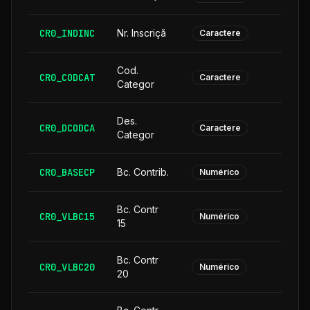
CR0_INDINC
Nr. Inscriçã
Caractere
Cod.
CR0_CODCAT
Caractere
Categor
Des.
CR0_DCODCA
2
Caractere
Categor
CR0_BASECP
Bc. Contrib.
Numérico
Bc. Contr
CR0_VLBC15
Numérico
15
Bc. Contr
CR0_VLBC20
Numérico
20