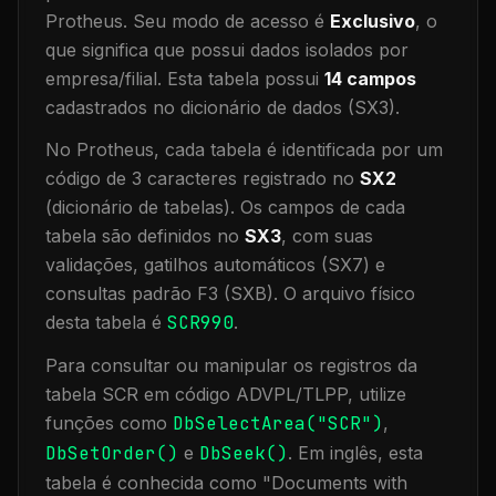
Protheus.
Seu modo de acesso é
Exclusivo
, o
que significa que
possui dados isolados por
empresa/filial
.
Esta tabela possui
14
campos
cadastrados no dicionário de dados (SX3).
No Protheus, cada tabela é identificada por um
código de 3 caracteres registrado no
SX2
(dicionário de tabelas). Os campos de cada
tabela são definidos no
SX3
, com suas
validações, gatilhos automáticos (SX7) e
consultas padrão F3 (SXB).
O arquivo físico
desta tabela é
SCR990
.
Para consultar ou manipular os registros da
tabela
SCR
em código ADVPL/TLPP, utilize
funções como
DbSelectArea("
SCR
")
,
DbSetOrder()
e
DbSeek()
.
Em inglês, esta
tabela é conhecida como "
Documents with