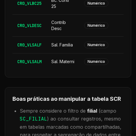
Bc. Contr
CR0_VLBC25
Numérico
25
Contrib
CR0_VLDESC
Numérico
Desc
CR0_VLSALF
Sal. Familia
Numérico
CR0_VLSALM
Sal. Materni
Numérico
Boas práticas ao manipular a tabela
SCR
Sempre considere o filtro de
filial
(campo
SC_FILIAL
) ao consultar registros, mesmo
em tabelas marcadas como compartilhadas,
para respeitar a segregação de dados entre