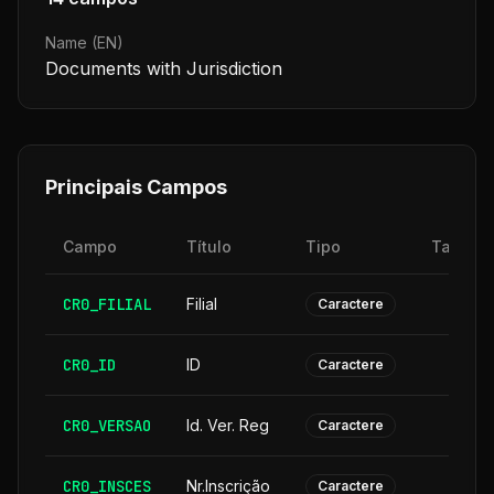
Name (EN)
Documents with Jurisdiction
Principais Campos
Campo
Título
Tipo
Tamanh
CR0_FILIAL
Filial
Caractere
CR0_ID
ID
Caractere
CR0_VERSAO
Id. Ver. Reg
Caractere
CR0_INSCES
Nr.Inscrição
Caractere