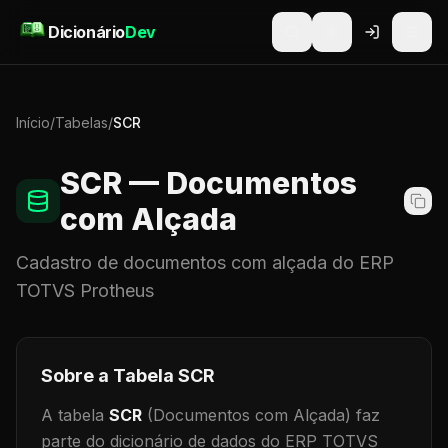
Pular para o conteúdo
Dicionário
Dev
Início
/
Tabelas
/
SCR
SCR
— Documentos
com Alçada
Cadastro de
documentos com alçada
do ERP
TOTVS Protheus
Sobre a Tabela
SCR
A tabela
SCR
(Documentos com Alçada)
faz
parte do dicionário de dados do ERP TOTVS