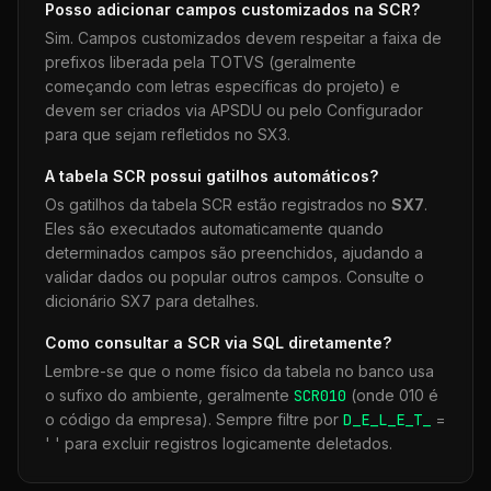
Posso adicionar campos customizados na
SCR
?
Sim. Campos customizados devem respeitar a faixa de
prefixos liberada pela TOTVS (geralmente
começando com letras específicas do projeto) e
devem ser criados via APSDU ou pelo Configurador
para que sejam refletidos no SX3.
A tabela
SCR
possui gatilhos automáticos?
Os gatilhos da tabela
SCR
estão registrados no
SX7
.
Eles são executados automaticamente quando
determinados campos são preenchidos, ajudando a
validar dados ou popular outros campos. Consulte o
dicionário SX7 para detalhes.
Como consultar a
SCR
via SQL diretamente?
Lembre-se que o nome físico da tabela no banco usa
o sufixo do ambiente, geralmente
SCR
010
(onde 010 é
o código da empresa). Sempre filtre por
D_E_L_E_T_
=
' ' para excluir registros logicamente deletados.