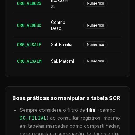
Bc. Contr
CR0_VLBC25
Numérico
25
Contrib
CR0_VLDESC
Numérico
Desc
CR0_VLSALF
Sal. Familia
Numérico
CR0_VLSALM
Sal. Materni
Numérico
Boas práticas ao manipular a tabela
SCR
Sempre considere o filtro de
filial
(campo
SC_FILIAL
) ao consultar registros, mesmo
em tabelas marcadas como compartilhadas,
para respeitar a segregação de dados entre