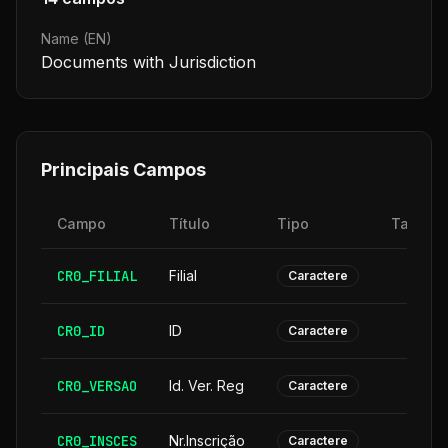
Name (EN)
Documents with Jurisdiction
Principais Campos
Campo
Título
Tipo
Tamanh
CR0_FILIAL
Filial
Caractere
CR0_ID
ID
Caractere
CR0_VERSAO
Id. Ver. Reg
Caractere
CR0_INSCES
Nr.Inscrição
Caractere