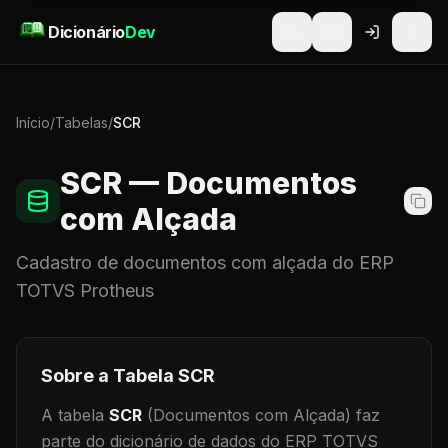
Pular para o conteúdo
Dicionário
Dev
Início
/
Tabelas
/
SCR
SCR
— Documentos
com Alçada
Cadastro de
documentos com alçada
do ERP
TOTVS Protheus
Sobre a Tabela
SCR
A tabela
SCR
(Documentos com Alçada)
faz
parte do dicionário de dados do ERP TOTVS