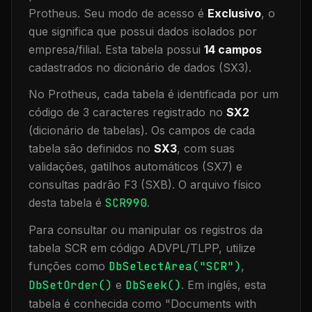
Protheus.
Seu modo de acesso é
Exclusivo
, o
que significa que
possui dados isolados por
empresa/filial
.
Esta tabela possui
14
campos
cadastrados no dicionário de dados (SX3).
No Protheus, cada tabela é identificada por um
código de 3 caracteres registrado no
SX2
(dicionário de tabelas). Os campos de cada
tabela são definidos no
SX3
, com suas
validações, gatilhos automáticos (SX7) e
consultas padrão F3 (SXB).
O arquivo físico
desta tabela é
SCR990
.
Para consultar ou manipular os registros da
tabela
SCR
em código ADVPL/TLPP, utilize
funções como
DbSelectArea("
SCR
")
,
DbSetOrder()
e
DbSeek()
.
Em inglês, esta
tabela é conhecida como "
Documents with