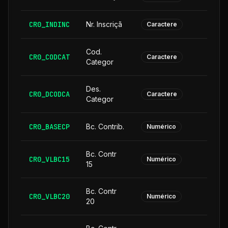
CR0_INDINC
Nr. Inscriçã
Caractere
Cod.
CR0_CODCAT
Caractere
Categor
Des.
CR0_DCODCA
2
Caractere
Categor
CR0_BASECP
Bc. Contrib.
Numérico
Bc. Contr
CR0_VLBC15
Numérico
15
Bc. Contr
CR0_VLBC20
Numérico
20