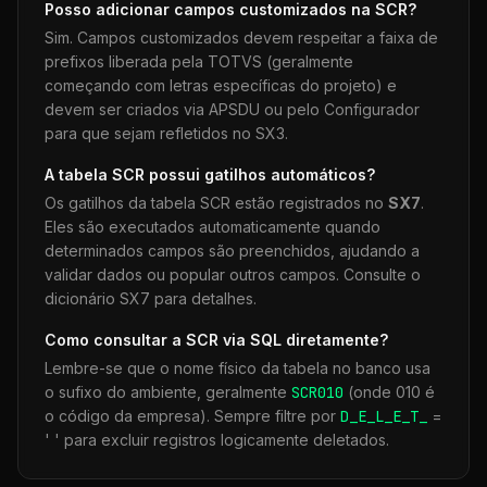
Posso adicionar campos customizados na
SCR
?
Sim. Campos customizados devem respeitar a faixa de
prefixos liberada pela TOTVS (geralmente
começando com letras específicas do projeto) e
devem ser criados via APSDU ou pelo Configurador
para que sejam refletidos no SX3.
A tabela
SCR
possui gatilhos automáticos?
Os gatilhos da tabela
SCR
estão registrados no
SX7
.
Eles são executados automaticamente quando
determinados campos são preenchidos, ajudando a
validar dados ou popular outros campos. Consulte o
dicionário SX7 para detalhes.
Como consultar a
SCR
via SQL diretamente?
Lembre-se que o nome físico da tabela no banco usa
o sufixo do ambiente, geralmente
SCR
010
(onde 010 é
o código da empresa). Sempre filtre por
D_E_L_E_T_
=
' ' para excluir registros logicamente deletados.