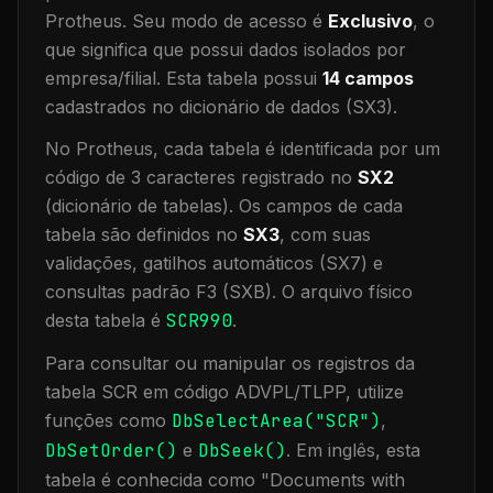
Protheus.
Seu modo de acesso é
Exclusivo
, o
que significa que
possui dados isolados por
empresa/filial
.
Esta tabela possui
14
campos
cadastrados no dicionário de dados (SX3).
No Protheus, cada tabela é identificada por um
código de 3 caracteres registrado no
SX2
(dicionário de tabelas). Os campos de cada
tabela são definidos no
SX3
, com suas
validações, gatilhos automáticos (SX7) e
consultas padrão F3 (SXB).
O arquivo físico
desta tabela é
SCR990
.
Para consultar ou manipular os registros da
tabela
SCR
em código ADVPL/TLPP, utilize
funções como
DbSelectArea("
SCR
")
,
DbSetOrder()
e
DbSeek()
.
Em inglês, esta
tabela é conhecida como "
Documents with