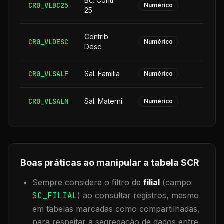
Bc. Contr
CR0_VLBC25
Numérico
25
Contrib
CR0_VLDESC
Numérico
Desc
CR0_VLSALF
Sal. Familia
Numérico
CR0_VLSALM
Sal. Materni
Numérico
Boas práticas ao manipular a tabela
SCR
Sempre considere o filtro de
filial
(campo
SC_FILIAL
) ao consultar registros, mesmo
em tabelas marcadas como compartilhadas,
para respeitar a segregação de dados entre