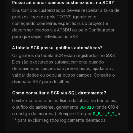
Posso adicionar campos customizados na
SCR
?
Sim. Campos customizados devem respeitar a faixa de
prefixos liberada pela TOTVS (geralmente
começando com letras específicas do projeto) e
devem ser criados via APSDU ou pelo Configurador
para que sejam refletidos no SX3.
A tabela
SCR
possui gatilhos automáticos?
Os gatilhos da tabela
SCR
estão registrados no
SX7
.
Eles são executados automaticamente quando
determinados campos são preenchidos, ajudando a
validar dados ou popular outros campos. Consulte o
dicionário SX7 para detalhes.
Como consultar a
SCR
via SQL diretamente?
Lembre-se que o nome físico da tabela no banco usa
o sufixo do ambiente, geralmente
SCR
010
(onde 010 é
o código da empresa). Sempre filtre por
D_E_L_E_T_
=
' ' para excluir registros logicamente deletados.