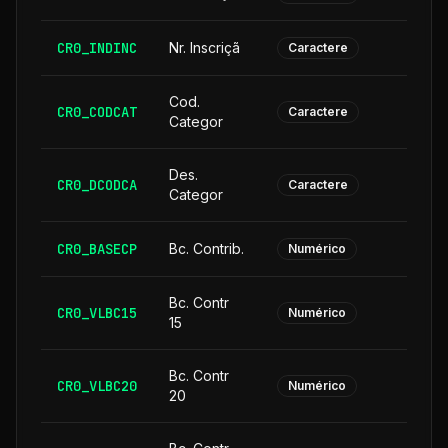
CR0_INDINC
Nr. Inscriçã
Caractere
Cod.
CR0_CODCAT
Caractere
Categor
Des.
CR0_DCODCA
2
Caractere
Categor
CR0_BASECP
Bc. Contrib.
Numérico
Bc. Contr
CR0_VLBC15
Numérico
15
Bc. Contr
CR0_VLBC20
Numérico
20