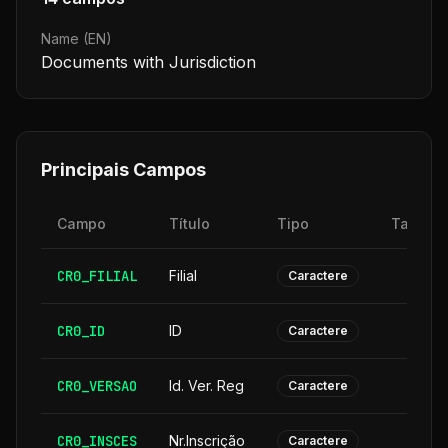
Name (EN)
Documents with Jurisdiction
Principais Campos
Campo
Título
Tipo
Tamanh
CR0_FILIAL
Filial
Caractere
CR0_ID
ID
Caractere
CR0_VERSAO
Id. Ver. Reg
Caractere
CR0_INSCES
Nr.Inscrição
Caractere