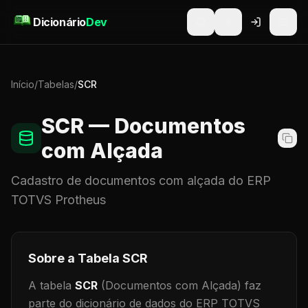
Pular para o conteúdo
Dicionário
Dev
Início
/
Tabelas
/
SCR
SCR
— Documentos
com Alçada
Cadastro de
documentos com alçada
do ERP
TOTVS Protheus
Sobre a Tabela
SCR
A tabela
SCR
(Documentos com Alçada)
faz
parte do dicionário de dados do ERP TOTVS