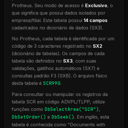
Protheus.
Seu modo de acesso é
Exclusivo
, o
que significa que
possui dados isolados por
empresa/filial
.
Esta tabela possui
14
campos
cadastrados no dicionário de dados (SX3).
No Protheus, cada tabela é identificada por um
código de 3 caracteres registrado no
SX2
(dicionário de tabelas). Os campos de cada
tabela são definidos no
SX3
, com suas
validações, gatilhos automáticos (SX7) e
consultas padrão F3 (SXB).
O arquivo físico
desta tabela é
SCR990
.
Para consultar ou manipular os registros da
tabela
SCR
em código ADVPL/TLPP, utilize
funções como
DbSelectArea("
SCR
")
,
DbSetOrder()
e
DbSeek()
.
Em inglês, esta
tabela é conhecida como "
Documents with