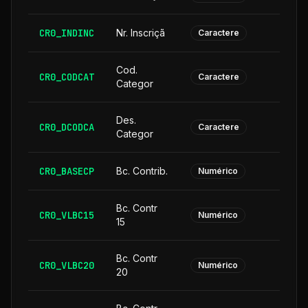
CR0_INDINC
Nr. Inscriçã
Caractere
Cod.
CR0_CODCAT
Caractere
Categor
Des.
CR0_DCODCA
2
Caractere
Categor
CR0_BASECP
Bc. Contrib.
Numérico
Bc. Contr
CR0_VLBC15
Numérico
15
Bc. Contr
CR0_VLBC20
Numérico
20