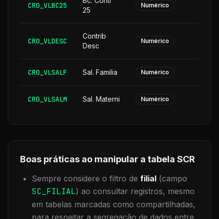
Bc. Contr
CR0_VLBC25
Numérico
25
Contrib
CR0_VLDESC
Numérico
Desc
CR0_VLSALF
Sal. Familia
Numérico
CR0_VLSALM
Sal. Materni
Numérico
Boas práticas ao manipular a tabela
SCR
Sempre considere o filtro de
filial
(campo
SC_FILIAL
) ao consultar registros, mesmo
em tabelas marcadas como compartilhadas,
para respeitar a segregação de dados entre