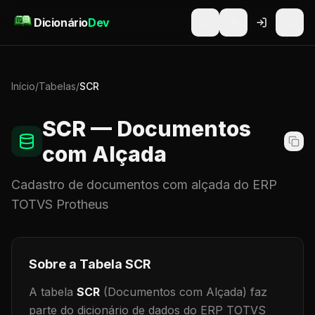
Pular para o conteúdo
Dicionário
Dev
Início
/
Tabelas
/
SCR
SCR
— Documentos
com Alçada
Cadastro de
documentos com alçada
do ERP
TOTVS Protheus
Sobre a Tabela
SCR
A tabela
SCR
(Documentos com Alçada)
faz
parte do dicionário de dados do ERP TOTVS