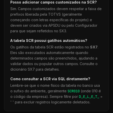
Posso adicionar campos customizados na
SCR
?
Sim. Campos customizados devem respeitar a faixa de
prefixos liberada pela TOTVS (geralmente
começando com letras específicas do projeto) e
devem ser criados via APSDU ou pelo Configurador
para que sejam refletidos no SX3.
A tabela
SCR
possui gatilhos automáticos?
Os gatilhos da tabela
SCR
estão registrados no
SX7
.
Eles são executados automaticamente quando
determinados campos são preenchidos, ajudando a
validar dados ou popular outros campos. Consulte o
dicionário SX7 para detalhes.
Como consultar a
SCR
via SQL diretamente?
Lembre-se que o nome físico da tabela no banco usa
o sufixo do ambiente, geralmente
SCR
010
(onde 010 é
o código da empresa). Sempre filtre por
D_E_L_E_T_
=
' ' para excluir registros logicamente deletados.