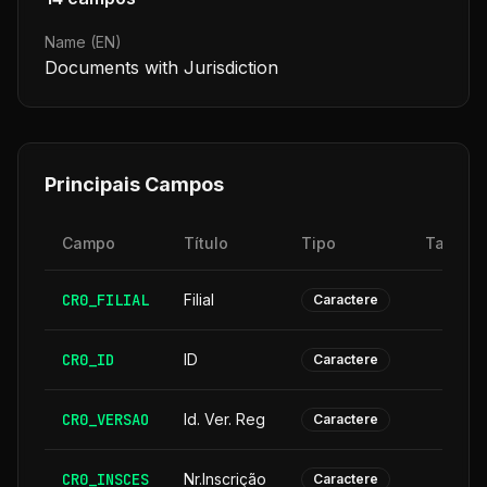
Name (EN)
Documents with Jurisdiction
Principais Campos
Campo
Título
Tipo
Tamanh
CR0_FILIAL
Filial
Caractere
CR0_ID
ID
Caractere
CR0_VERSAO
Id. Ver. Reg
Caractere
CR0_INSCES
Nr.Inscrição
Caractere