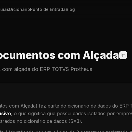
uias
Dicionário
Ponto de Entrada
Blog
cumentos com Alçada
 com alçada
do ERP TOTVS Protheus
os com Alçada)
faz parte do dicionário de dados do ERP
usivo
, o que significa que
possui dados isolados por empresa
trados no dicionário de dados (SX3).