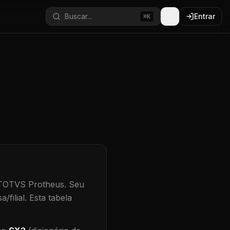
Buscar...
Entrar
⌘K
 TOTVS Protheus.
Seu
/filial
.
Esta tabela