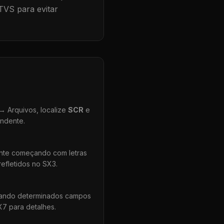
TVS para evitar
 Arquivos, localize
SCR
e
ondente.
ente começando com letras
efletidos no SX3.
uando determinados campos
X7 para detalhes.