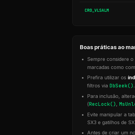
CR0_VLSALM
Boas práticas ao ma
Sempre considere o f
marcadas como compa
Prefira utilizar os
índ
filtros via
DbSeek()
Para inclusão, alter
(
RecLock()
,
MsUnl
Evite manipular a ta
SX3 e gatilhos de SX
Antes de criar um no