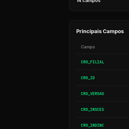
14
campos
Principais Campos
Campo
CR0_FILIAL
CR0_ID
CR0_VERSAO
CR0_INSCES
CR0_INDINC