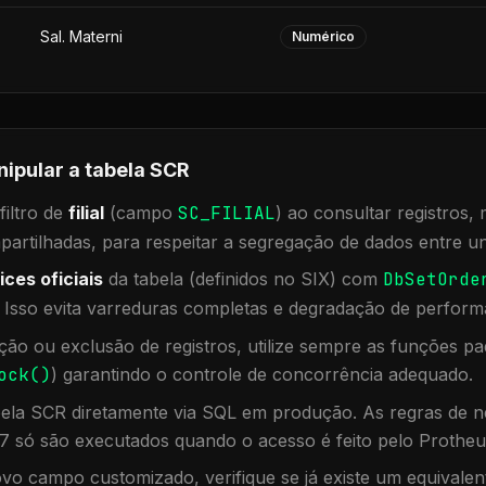
Sal. Materni
Numérico
nipular a tabela
SCR
iltro de
filial
(campo
SC_FILIAL
) ao consultar registros
rtilhadas, para respeitar a segregação de dados entre un
ices oficiais
da tabela (definidos no SIX) com
DbSetOrde
. Isso evita varreduras completas e degradação de perform
ação ou exclusão de registros, utilize sempre as funções 
ock()
) garantindo o controle de concorrência adequado.
bela
SCR
diretamente via SQL em produção. As regras de ne
7 só são executados quando o acesso é feito pelo Protheu
vo campo customizado, verifique se já existe um equivalen