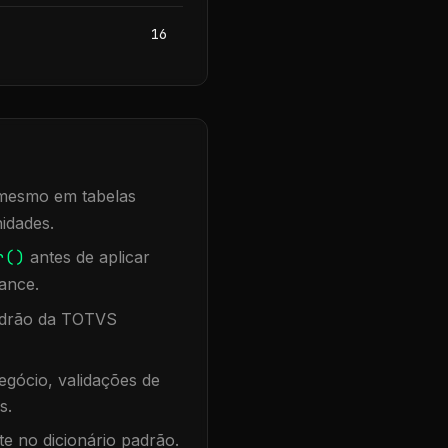
16
, mesmo em tabelas
idades.
r()
antes de aplicar
ance.
padrão da TOTVS
gócio, validações de
s.
te no dicionário padrão.