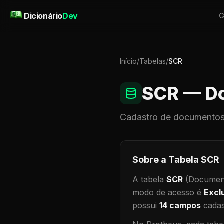
Pular para o conteúdo
Dicionário
Dev
G
Início
/
Tabelas
/
SCR
SCR
— Do
Cadastro de
documentos
Sobre a Tabela
SCR
A tabela
SCR
(Document
modo de acesso é
Excl
possui
14
campos
cadas