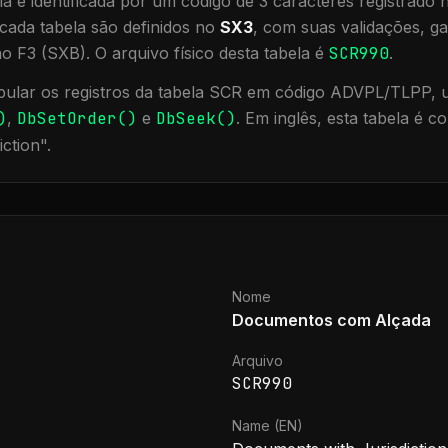
a é identificada por um código de 3 caracteres registrado
cada tabela são definidos no
SX3
, com suas validações, ga
ão F3 (SXB).
O arquivo físico desta tabela é
SCR990
.
ular os registros da tabela
SCR
em código ADVPL/TLPP, ut
)
,
DbSetOrder()
e
DbSeek()
.
Em inglês, esta tabela é 
iction
".
Nome
Documentos com Alçada
Arquivo
SCR990
Name (EN)