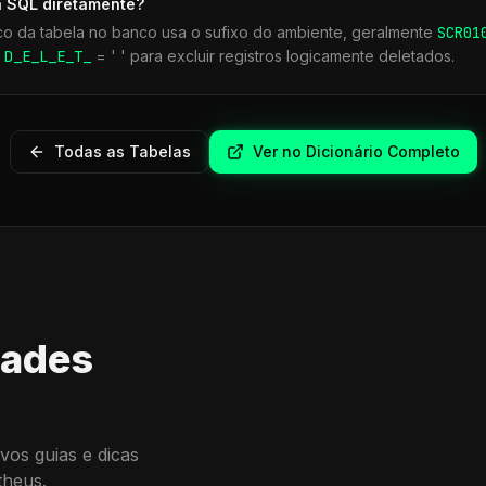
a SQL diretamente?
co da tabela no banco usa o sufixo do ambiente, geralmente
SCR
01
r
D_E_L_E_T_
= ' ' para excluir registros logicamente deletados.
Todas as Tabelas
Ver no Dicionário Completo
dades
vos guias e dicas
theus.