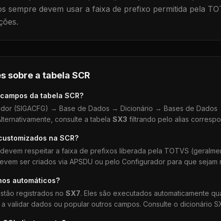
 sempre devem usar a faixa de prefixo permitida pela TO
ções.
s sobre a tabela
SCR
 campos da tabela
SCR
?
dor (SIGACFG) → Base de Dados → Dicionário → Bases de Dados →
lternativamente, consulte a tabela
SX3
filtrando pelo alias corresp
 customizados na
SCR
?
devem respeitar a faixa de prefixos liberada pela TOTVS (geralm
devem ser criados via APSDU ou pelo Configurador para que sejam r
hos automáticos?
stão registrados no
SX7
. Eles são executados automaticamente q
a validar dados ou popular outros campos. Consulte o dicionário S