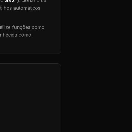
 no
SX2
(dicionário de
tilhos automáticos
ilize funções como
conhecida como