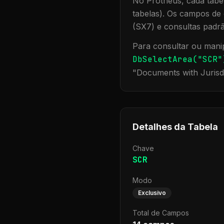
No Protheus, cada tabel
tabelas). Os campos de 
(SX7) e consultas padr
Para consultar ou manip
DbSelectArea("
SCR
"
"
Documents with Jurisd
Detalhes da Tabela
Chave
SCR
Modo
Exclusivo
Total de Campos