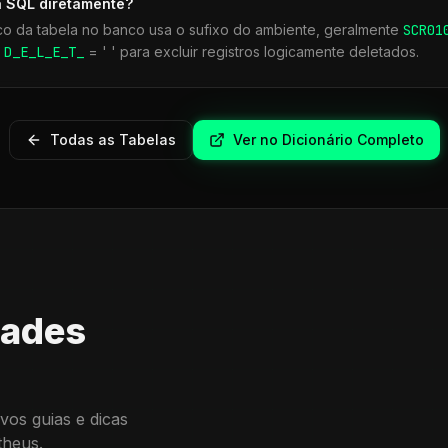
a SQL diretamente?
co da tabela no banco usa o sufixo do ambiente, geralmente
SCR
01
r
D_E_L_E_T_
= ' ' para excluir registros logicamente deletados.
Todas as Tabelas
Ver no Dicionário Completo
dades
vos guias e dicas
theus.