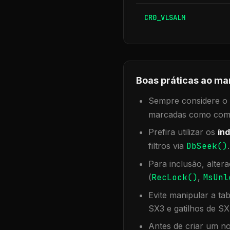
CR0_VLSALM
Boas práticas ao ma
Sempre considere o f
marcadas como compa
Prefira utilizar os
índ
filtros via
DbSeek()
Para inclusão, alter
(
RecLock()
,
MsUnl
Evite manipular a ta
SX3 e gatilhos de SX
Antes de criar um no