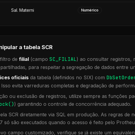
Sal. Materni
Numérico
nipular a tabela
SCR
iltro de
filial
(campo
SC_FILIAL
) ao consultar registros
rtilhadas, para respeitar a segregação de dados entre un
ices oficiais
da tabela (definidos no SIX) com
DbSetOrde
. Isso evita varreduras completas e degradação de perform
ação ou exclusão de registros, utilize sempre as funções 
ock()
) garantindo o controle de concorrência adequado.
bela
SCR
diretamente via SQL em produção. As regras de ne
7 só são executados quando o acesso é feito pelo Protheu
vo campo customizado, verifique se já existe um equivalen