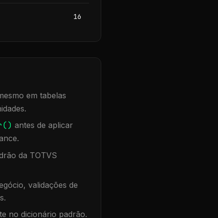
16
, mesmo em tabelas
idades.
r()
antes de aplicar
ance.
padrão da TOTVS
gócio, validações de
s.
te no dicionário padrão.