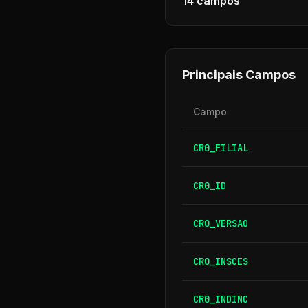
14
campos
Principais Campos
Campo
CR0_FILIAL
CR0_ID
CR0_VERSAO
CR0_INSCES
CR0_INDINC