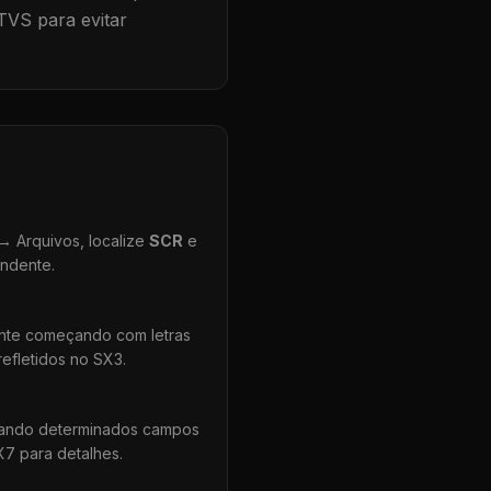
TVS para evitar
 Arquivos, localize
SCR
e
ondente.
ente começando com letras
efletidos no SX3.
uando determinados campos
X7 para detalhes.