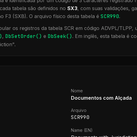
a é identificada por um código de 3 caracteres registrado
cada tabela são definidos no
SX3
, com suas validações, ga
ão F3 (SXB).
O arquivo físico desta tabela é
SCR990
.
ular os registros da tabela
SCR
em código ADVPL/TLPP, ut
)
,
DbSetOrder()
e
DbSeek()
.
Em inglês, esta tabela é 
iction
".
Nome
Documentos com Alçada
Arquivo
SCR990
Name (EN)