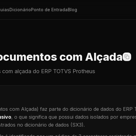
uias
Dicionário
Ponto de Entrada
Blog
cumentos com Alçada
 com alçada
do ERP TOTVS Protheus
os com Alçada)
faz parte do dicionário de dados do ERP
usivo
, o que significa que
possui dados isolados por empresa
trados no dicionário de dados (SX3).