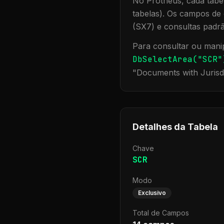
No Protheus, cada tabel
tabelas). Os campos de 
(SX7) e consultas padr
Para consultar ou manip
DbSelectArea("
SCR
"
"
Documents with Jurisd
Detalhes da Tabela
Chave
SCR
Modo
Exclusivo
Total de Campos