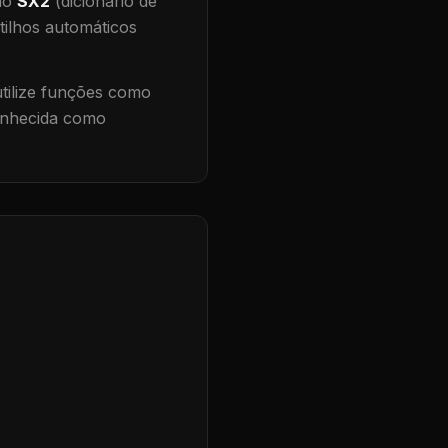
 no
SX2
(dicionário de
tilhos automáticos
ilize funções como
conhecida como