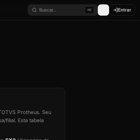
Buscar...
Entrar
⌘K
 TOTVS Protheus.
Seu
/filial
.
Esta tabela