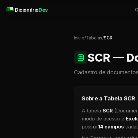
Pular para o conteúdo
Dicionário
Dev
G
Início
/
Tabelas
/
SCR
SCR
— Do
Cadastro de
documentos
Sobre a Tabela
SCR
A tabela
SCR
(Document
modo de acesso é
Excl
possui
14
campos
cadas