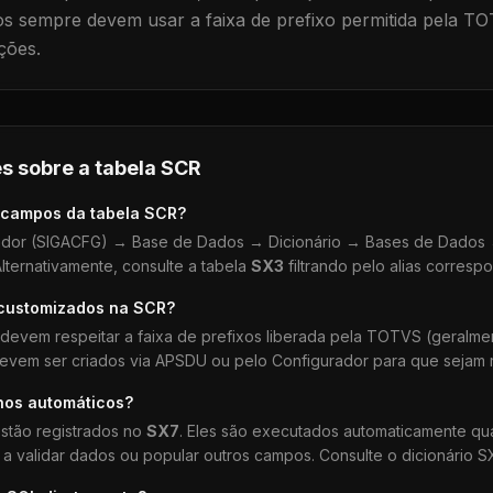
 sempre devem usar a faixa de prefixo permitida pela TO
ções.
s sobre a tabela
SCR
 campos da tabela
SCR
?
dor (SIGACFG) → Base de Dados → Dicionário → Bases de Dados →
lternativamente, consulte a tabela
SX3
filtrando pelo alias corresp
 customizados na
SCR
?
devem respeitar a faixa de prefixos liberada pela TOTVS (geralm
devem ser criados via APSDU ou pelo Configurador para que sejam r
hos automáticos?
stão registrados no
SX7
. Eles são executados automaticamente q
a validar dados ou popular outros campos. Consulte o dicionário S