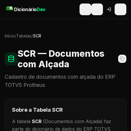
Pular para o conteúdo
Dicionário
Dev
Início
/
Tabelas
/
SCR
SCR
— Documentos
com Alçada
Cadastro de
documentos com alçada
do ERP
TOTVS Protheus
Sobre a Tabela
SCR
A tabela
SCR
(Documentos com Alçada)
faz
parte do dicionário de dados do ERP TOTVS