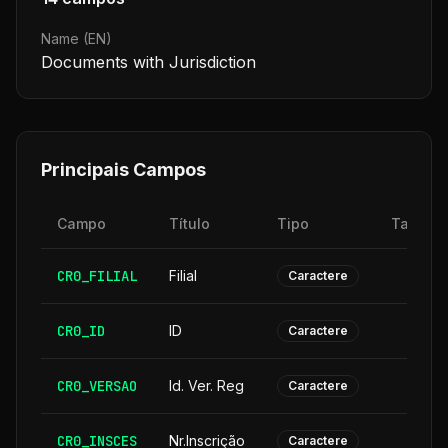
Name (EN)
Documents with Jurisdiction
Principais Campos
Campo
Título
Tipo
Tamanh
CR0_FILIAL
Filial
Caractere
CR0_ID
ID
Caractere
CR0_VERSAO
Id. Ver. Reg
Caractere
CR0_INSCES
Nr.Inscrição
Caractere