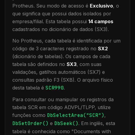
Protheus.
Seu modo de acesso é
Exclusivo
, o
que significa que
possui dados isolados por
empresa/filial
.
Esta tabela possui
14
campos
cadastrados no dicionário de dados (SX3).
No Protheus, cada tabela é identificada por um
código de 3 caracteres registrado no
SX2
(dicionário de tabelas). Os campos de cada
tabela são definidos no
SX3
, com suas
validações, gatilhos automáticos (SX7) e
consultas padrão F3 (SXB).
O arquivo físico
desta tabela é
SCR990
.
Para consultar ou manipular os registros da
tabela
SCR
em código ADVPL/TLPP, utilize
funções como
DbSelectArea("
SCR
")
,
DbSetOrder()
e
DbSeek()
.
Em inglês, esta
tabela é conhecida como "
Documents with