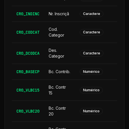
CR0_INDINC
Nr. Inscriçã
Caractere
Cod.
CR0_CODCAT
Caractere
Categor
Des.
CR0_DCODCA
2
Caractere
Categor
CR0_BASECP
Bc. Contrib.
Numérico
Bc. Contr
CR0_VLBC15
Numérico
15
Bc. Contr
CR0_VLBC20
Numérico
20