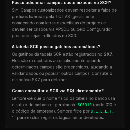
Posso adicionar campos customizados na
SCR
?
Sim. Campos customizados devem respeitar a faixa de
prefixos liberada pela TOTVS (geralmente
começando com letras específicas do projeto) e
devem ser criados via APSDU ou pelo Configurador
para que sejam refletidos no SX3.
A tabela
SCR
possui gatilhos automáticos?
Os gatilhos da tabela
SCR
estão registrados no
SX7
.
Eles são executados automaticamente quando
determinados campos são preenchidos, ajudando a
validar dados ou popular outros campos. Consulte o
dicionário SX7 para detalhes.
Como consultar a
SCR
via SQL diretamente?
Lembre-se que o nome físico da tabela no banco usa
o sufixo do ambiente, geralmente
SCR
010
(onde 010 é
o código da empresa). Sempre filtre por
D_E_L_E_T_
=
' ' para excluir registros logicamente deletados.