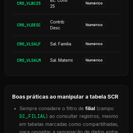
Bc. Contr
CR0_VLBC25
Numérico
25
Contrib
CR0_VLDESC
Numérico
Desc
CR0_VLSALF
Sal. Familia
Numérico
CR0_VLSALM
Sal. Materni
Numérico
Boas práticas ao manipular a tabela
SCR
Sempre considere o filtro de
filial
(campo
SC_FILIAL
) ao consultar registros, mesmo
em tabelas marcadas como compartilhadas,
para respeitar a segregação de dados entre