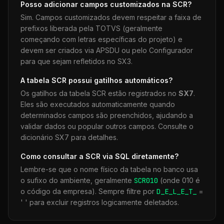
Posso adicionar campos customizados na
SCR
?
Sim. Campos customizados devem respeitar a faixa de
prefixos liberada pela TOTVS (geralmente
começando com letras específicas do projeto) e
devem ser criados via APSDU ou pelo Configurador
para que sejam refletidos no SX3.
A tabela
SCR
possui gatilhos automáticos?
Os gatilhos da tabela
SCR
estão registrados no
SX7
.
Eles são executados automaticamente quando
determinados campos são preenchidos, ajudando a
validar dados ou popular outros campos. Consulte o
dicionário SX7 para detalhes.
Como consultar a
SCR
via SQL diretamente?
Lembre-se que o nome físico da tabela no banco usa
o sufixo do ambiente, geralmente
SCR
010
(onde 010 é
o código da empresa). Sempre filtre por
D_E_L_E_T_
=
' ' para excluir registros logicamente deletados.