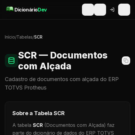
Pular para o conteúdo
Dicionário
Dev
Início
/
Tabelas
/
SCR
SCR
— Documentos
com Alçada
Cadastro de
documentos com alçada
do ERP
TOTVS Protheus
Sobre a Tabela
SCR
A tabela
SCR
(Documentos com Alçada)
faz
parte do dicionário de dados do ERP TOTVS