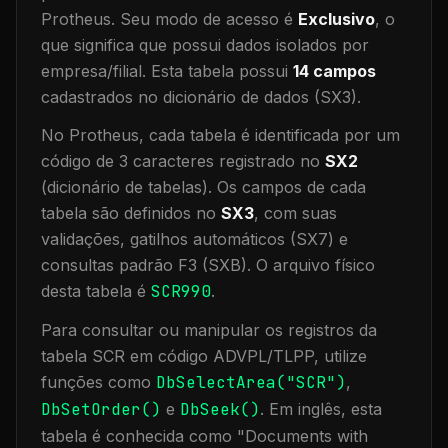
Protheus.
Seu modo de acesso é
Exclusivo
, o
que significa que
possui dados isolados por
empresa/filial
.
Esta tabela possui
14
campos
cadastrados no dicionário de dados (SX3).
No Protheus, cada tabela é identificada por um
código de 3 caracteres registrado no
SX2
(dicionário de tabelas). Os campos de cada
tabela são definidos no
SX3
, com suas
validações, gatilhos automáticos (SX7) e
consultas padrão F3 (SXB).
O arquivo físico
desta tabela é
SCR990
.
Para consultar ou manipular os registros da
tabela
SCR
em código ADVPL/TLPP, utilize
funções como
DbSelectArea("
SCR
")
,
DbSetOrder()
e
DbSeek()
.
Em inglês, esta
tabela é conhecida como "
Documents with