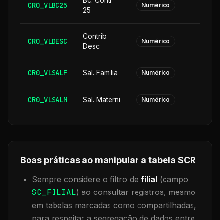
Bc. Contr
CR0_VLBC25
Numérico
25
Contrib
CR0_VLDESC
Numérico
Desc
CR0_VLSALF
Sal. Familia
Numérico
CR0_VLSALM
Sal. Materni
Numérico
Boas práticas ao manipular a tabela
SCR
Sempre considere o filtro de
filial
(campo
SC_FILIAL
) ao consultar registros, mesmo
em tabelas marcadas como compartilhadas,
para respeitar a segregação de dados entre