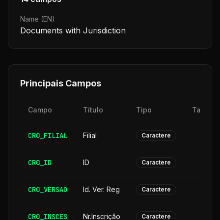
Name (EN)
Documents with Jurisdiction
Principais Campos
Campo
Título
Tipo
Tamanh
CR0_FILIAL
Filial
Caractere
CR0_ID
ID
Caractere
CR0_VERSAO
Id. Ver. Reg
Caractere
CR0_INSCES
Nr.Inscrição
Caractere