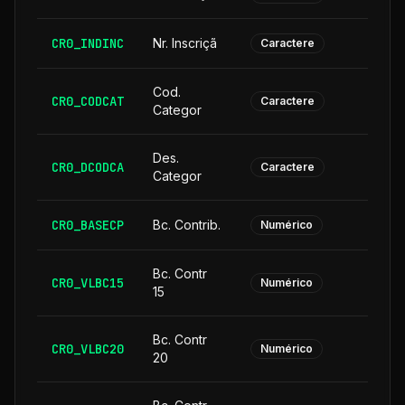
CR0_INDINC
Nr. Inscriçã
Caractere
Cod.
CR0_CODCAT
Caractere
Categor
Des.
CR0_DCODCA
2
Caractere
Categor
CR0_BASECP
Bc. Contrib.
Numérico
Bc. Contr
CR0_VLBC15
Numérico
15
Bc. Contr
CR0_VLBC20
Numérico
20