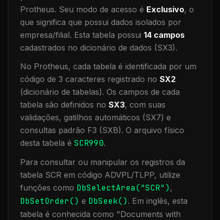
Protheus.
Seu modo de acesso é
Exclusivo
, o
que significa que
possui dados isolados por
empresa/filial
.
Esta tabela possui
14
campos
cadastrados no dicionário de dados (SX3).
No Protheus, cada tabela é identificada por um
código de 3 caracteres registrado no
SX2
(dicionário de tabelas). Os campos de cada
tabela são definidos no
SX3
, com suas
validações, gatilhos automáticos (SX7) e
consultas padrão F3 (SXB).
O arquivo físico
desta tabela é
SCR990
.
Para consultar ou manipular os registros da
tabela
SCR
em código ADVPL/TLPP, utilize
funções como
DbSelectArea("
SCR
")
,
DbSetOrder()
e
DbSeek()
.
Em inglês, esta
tabela é conhecida como "
Documents with