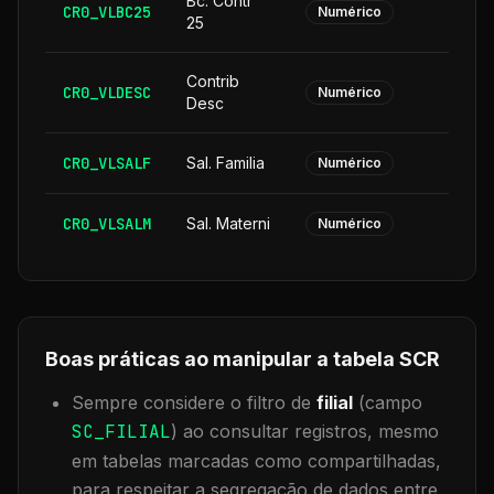
Bc. Contr
CR0_VLBC25
Numérico
25
Contrib
CR0_VLDESC
Numérico
Desc
CR0_VLSALF
Sal. Familia
Numérico
CR0_VLSALM
Sal. Materni
Numérico
Boas práticas ao manipular a tabela
SCR
Sempre considere o filtro de
filial
(campo
SC_FILIAL
) ao consultar registros, mesmo
em tabelas marcadas como compartilhadas,
para respeitar a segregação de dados entre