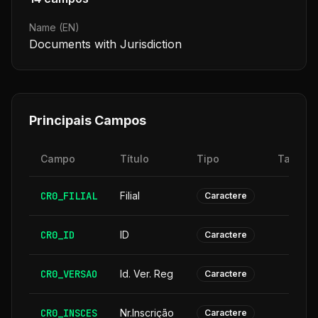
Name (EN)
Documents with Jurisdiction
Principais Campos
Campo
Título
Tipo
Tamanh
CR0_FILIAL
Filial
Caractere
CR0_ID
ID
Caractere
CR0_VERSAO
Id. Ver. Reg
Caractere
CR0_INSCES
Nr.Inscrição
Caractere