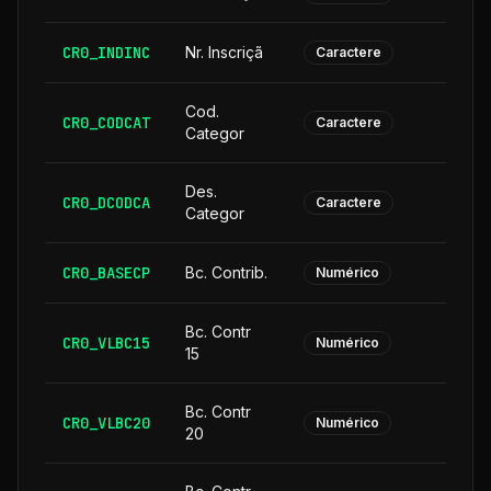
CR0_INDINC
Nr. Inscriçã
Caractere
Cod.
CR0_CODCAT
Caractere
Categor
Des.
CR0_DCODCA
2
Caractere
Categor
CR0_BASECP
Bc. Contrib.
Numérico
Bc. Contr
CR0_VLBC15
Numérico
15
Bc. Contr
CR0_VLBC20
Numérico
20