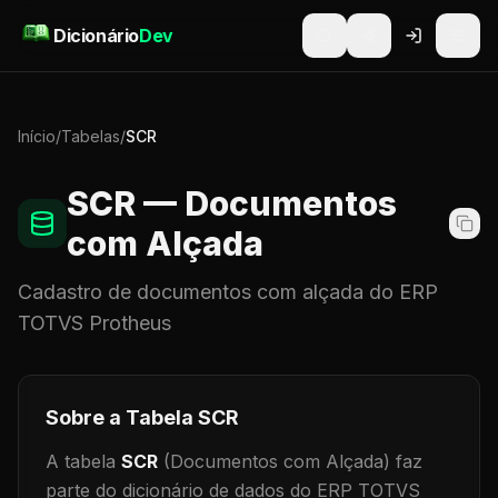
Pular para o conteúdo
Dicionário
Dev
Início
/
Tabelas
/
SCR
SCR
— Documentos
com Alçada
Cadastro de
documentos com alçada
do ERP
TOTVS Protheus
Sobre a Tabela
SCR
A tabela
SCR
(Documentos com Alçada)
faz
parte do dicionário de dados do ERP TOTVS