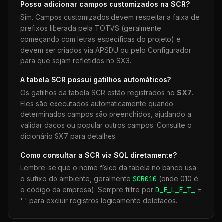
Posso adicionar campos customizados na
SCR
?
Sim. Campos customizados devem respeitar a faixa de
prefixos liberada pela TOTVS (geralmente
começando com letras específicas do projeto) e
devem ser criados via APSDU ou pelo Configurador
para que sejam refletidos no SX3.
A tabela
SCR
possui gatilhos automáticos?
Os gatilhos da tabela
SCR
estão registrados no
SX7
.
Eles são executados automaticamente quando
determinados campos são preenchidos, ajudando a
validar dados ou popular outros campos. Consulte o
dicionário SX7 para detalhes.
Como consultar a
SCR
via SQL diretamente?
Lembre-se que o nome físico da tabela no banco usa
o sufixo do ambiente, geralmente
SCR
010
(onde 010 é
o código da empresa). Sempre filtre por
D_E_L_E_T_
=
' ' para excluir registros logicamente deletados.