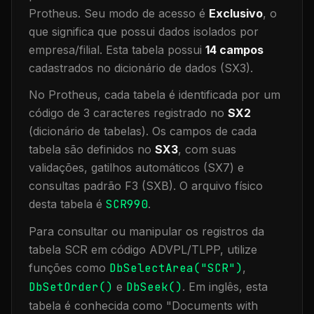
Protheus.
Seu modo de acesso é
Exclusivo
, o
que significa que
possui dados isolados por
empresa/filial
.
Esta tabela possui
14
campos
cadastrados no dicionário de dados (SX3).
No Protheus, cada tabela é identificada por um
código de 3 caracteres registrado no
SX2
(dicionário de tabelas). Os campos de cada
tabela são definidos no
SX3
, com suas
validações, gatilhos automáticos (SX7) e
consultas padrão F3 (SXB).
O arquivo físico
desta tabela é
SCR990
.
Para consultar ou manipular os registros da
tabela
SCR
em código ADVPL/TLPP, utilize
funções como
DbSelectArea("
SCR
")
,
DbSetOrder()
e
DbSeek()
.
Em inglês, esta
tabela é conhecida como "
Documents with