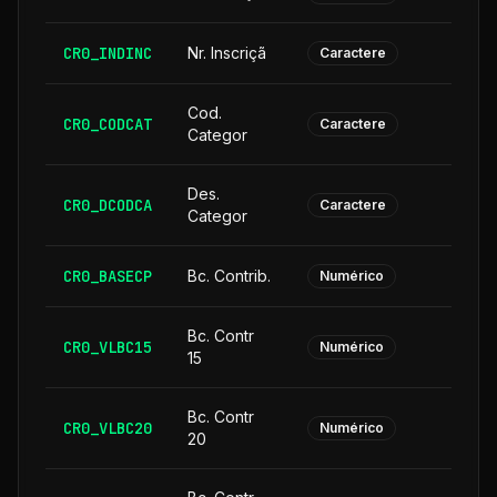
CR0_INDINC
Nr. Inscriçã
Caractere
Cod.
CR0_CODCAT
Caractere
Categor
Des.
CR0_DCODCA
2
Caractere
Categor
CR0_BASECP
Bc. Contrib.
Numérico
Bc. Contr
CR0_VLBC15
Numérico
15
Bc. Contr
CR0_VLBC20
Numérico
20