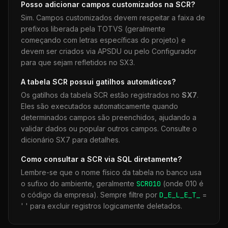
Posso adicionar campos customizados na
SCR
?
Sim. Campos customizados devem respeitar a faixa de
prefixos liberada pela TOTVS (geralmente
começando com letras específicas do projeto) e
devem ser criados via APSDU ou pelo Configurador
para que sejam refletidos no SX3.
A tabela
SCR
possui gatilhos automáticos?
Os gatilhos da tabela
SCR
estão registrados no
SX7
.
Eles são executados automaticamente quando
determinados campos são preenchidos, ajudando a
validar dados ou popular outros campos. Consulte o
dicionário SX7 para detalhes.
Como consultar a
SCR
via SQL diretamente?
Lembre-se que o nome físico da tabela no banco usa
o sufixo do ambiente, geralmente
SCR
010
(onde 010 é
o código da empresa). Sempre filtre por
D_E_L_E_T_
=
' ' para excluir registros logicamente deletados.