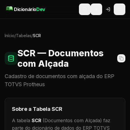
Pular para o conteúdo
Dicionário
Dev
Início
/
Tabelas
/
SCR
SCR
— Documentos
com Alçada
Cadastro de
documentos com alçada
do ERP
TOTVS Protheus
Sobre a Tabela
SCR
A tabela
SCR
(Documentos com Alçada)
faz
parte do dicionário de dados do ERP TOTVS