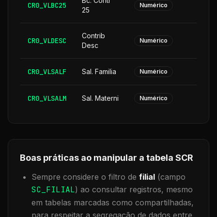
Bc. Contr
CR0_VLBC25
Numérico
25
Contrib
CR0_VLDESC
Numérico
Desc
CR0_VLSALF
Sal. Familia
Numérico
CR0_VLSALM
Sal. Materni
Numérico
Boas práticas ao manipular a tabela
SCR
Sempre considere o filtro de
filial
(campo
SC_FILIAL
) ao consultar registros, mesmo
em tabelas marcadas como compartilhadas,
para respeitar a segregação de dados entre