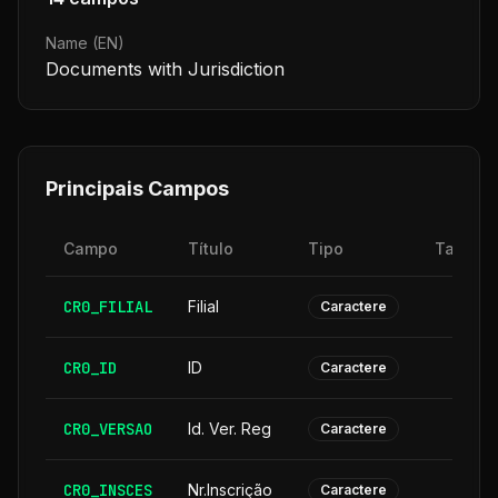
Name (EN)
Documents with Jurisdiction
Principais Campos
Campo
Título
Tipo
Tamanh
CR0_FILIAL
Filial
Caractere
CR0_ID
ID
Caractere
CR0_VERSAO
Id. Ver. Reg
Caractere
CR0_INSCES
Nr.Inscrição
Caractere