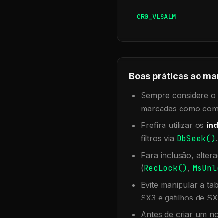
CR0_VLSALM
Boas práticas ao ma
Sempre considere o f
marcadas como compa
Prefira utilizar os
índ
filtros via
DbSeek()
Para inclusão, alter
(
RecLock()
,
MsUnl
Evite manipular a ta
SX3 e gatilhos de SX
Antes de criar um no