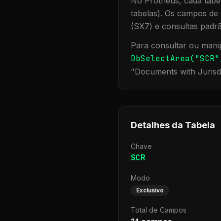
No Protheus, cada tabel
tabelas). Os campos de 
(SX7) e consultas padr
Para consultar ou manip
DbSelectArea("
SCR
"
"
Documents with Jurisd
Detalhes da Tabela
Chave
SCR
Modo
Exclusivo
Total de Campos