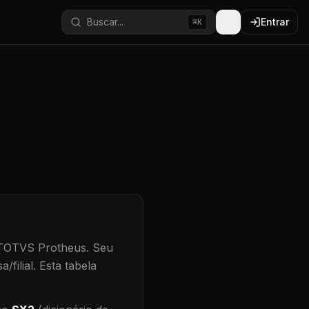
Buscar...
Entrar
⌘K
 TOTVS Protheus.
Seu
/filial
.
Esta tabela