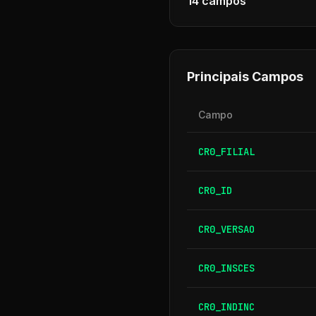
14
campos
Principais Campos
Campo
CR0_FILIAL
CR0_ID
CR0_VERSAO
CR0_INSCES
CR0_INDINC