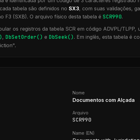
a é identificada por um código de 3 caracteres registrado
cada tabela são definidos no
SX3
, com suas validações, ga
ão F3 (SXB).
O arquivo físico desta tabela é
SCR990
.
ular os registros da tabela
SCR
em código ADVPL/TLPP, ut
)
,
DbSetOrder()
e
DbSeek()
.
Em inglês, esta tabela é 
iction
".
Nome
Documentos com Alçada
Arquivo
SCR990
Name (EN)