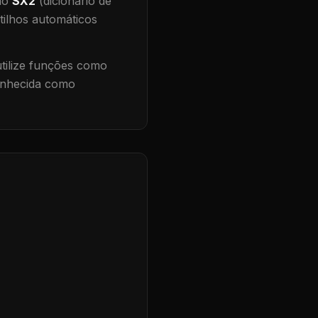
 no
SX2
(dicionário de
tilhos automáticos
ilize funções como
conhecida como