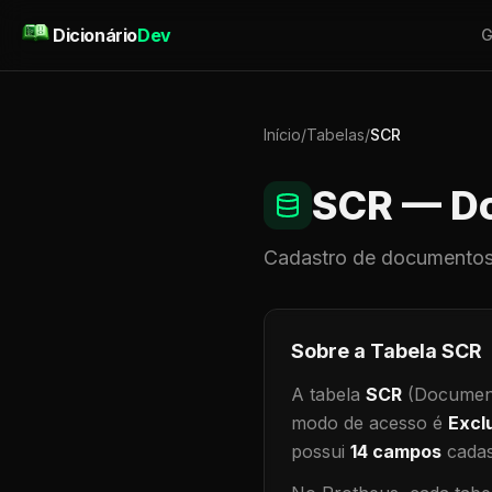
Pular para o conteúdo
Dicionário
Dev
G
Início
/
Tabelas
/
SCR
SCR
— Do
Cadastro de
documentos
Sobre a Tabela
SCR
A tabela
SCR
(Document
modo de acesso é
Excl
possui
14
campos
cadas