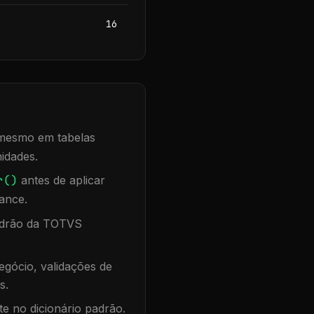
16
, mesmo em tabelas
idades.
r()
antes de aplicar
ance.
padrão da TOTVS
gócio, validações de
s.
te no dicionário padrão.