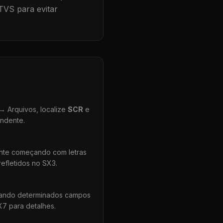
TVS para evitar
 Arquivos, localize
SCR
e
ondente.
ente começando com letras
efletidos no SX3.
uando determinados campos
X7 para detalhes.