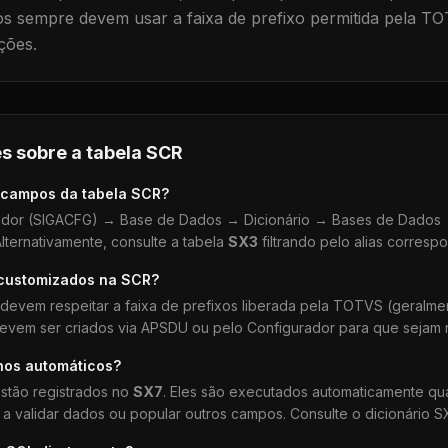
 sempre devem usar a faixa de prefixo permitida pela TO
ções.
s sobre a tabela
SCR
 campos da tabela
SCR
?
dor (SIGACFG) → Base de Dados → Dicionário → Bases de Dados →
lternativamente, consulte a tabela
SX3
filtrando pelo alias corresp
 customizados na
SCR
?
devem respeitar a faixa de prefixos liberada pela TOTVS (geralm
devem ser criados via APSDU ou pelo Configurador para que sejam r
hos automáticos?
stão registrados no
SX7
. Eles são executados automaticamente q
a validar dados ou popular outros campos. Consulte o dicionário S