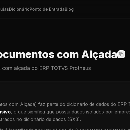
uias
Dicionário
Ponto de Entrada
Blog
cumentos com Alçada
 com alçada
do ERP TOTVS Protheus
os com Alçada)
faz parte do dicionário de dados do ERP
usivo
, o que significa que
possui dados isolados por empresa
trados no dicionário de dados (SX3).