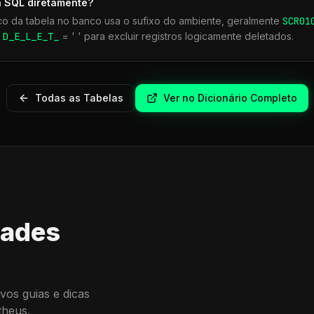
a SQL diretamente?
co da tabela no banco usa o sufixo do ambiente, geralmente
SCR
01
r
D_E_L_E_T_
= ' ' para excluir registros logicamente deletados.
Todas as Tabelas
Ver no Dicionário Completo
dades
vos guias e dicas
theus.