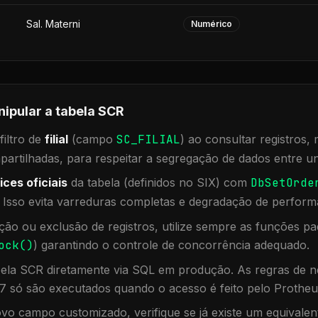
Sal. Materni
Numérico
nipular a tabela
SCR
iltro de
filial
(campo
SC_FILIAL
) ao consultar registros
rtilhadas, para respeitar a segregação de dados entre un
ices oficiais
da tabela (definidos no SIX) com
DbSetOrde
. Isso evita varreduras completas e degradação de perform
ação ou exclusão de registros, utilize sempre as funções 
ock()
) garantindo o controle de concorrência adequado.
bela
SCR
diretamente via SQL em produção. As regras de ne
7 só são executados quando o acesso é feito pelo Protheu
vo campo customizado, verifique se já existe um equivalen