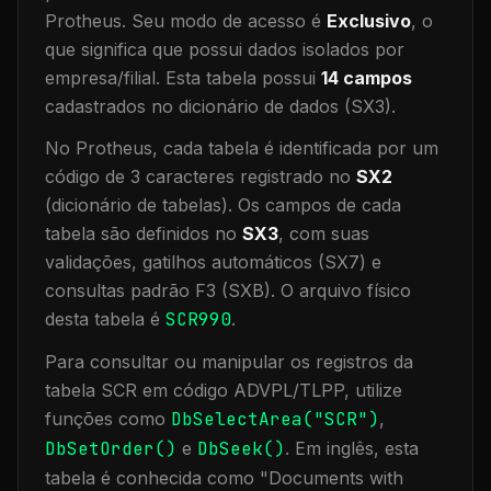
Protheus.
Seu modo de acesso é
Exclusivo
, o
que significa que
possui dados isolados por
empresa/filial
.
Esta tabela possui
14
campos
cadastrados no dicionário de dados (SX3).
No Protheus, cada tabela é identificada por um
código de 3 caracteres registrado no
SX2
(dicionário de tabelas). Os campos de cada
tabela são definidos no
SX3
, com suas
validações, gatilhos automáticos (SX7) e
consultas padrão F3 (SXB).
O arquivo físico
desta tabela é
SCR990
.
Para consultar ou manipular os registros da
tabela
SCR
em código ADVPL/TLPP, utilize
funções como
DbSelectArea("
SCR
")
,
DbSetOrder()
e
DbSeek()
.
Em inglês, esta
tabela é conhecida como "
Documents with