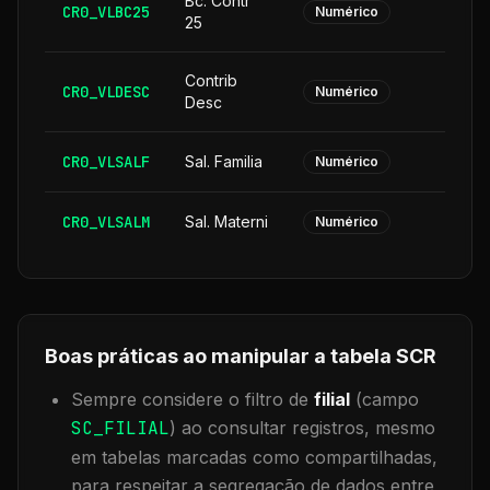
Bc. Contr
CR0_VLBC25
Numérico
25
Contrib
CR0_VLDESC
Numérico
Desc
CR0_VLSALF
Sal. Familia
Numérico
CR0_VLSALM
Sal. Materni
Numérico
Boas práticas ao manipular a tabela
SCR
Sempre considere o filtro de
filial
(campo
SC_FILIAL
) ao consultar registros, mesmo
em tabelas marcadas como compartilhadas,
para respeitar a segregação de dados entre