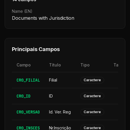
Name (EN)
Documents with Jurisdiction
Principais Campos
Campo
Título
Tipo
Tamanh
CR0_FILIAL
Filial
Caractere
CR0_ID
ID
Caractere
CR0_VERSAO
Id. Ver. Reg
Caractere
CR0_INSCES
Nr.Inscrição
Caractere