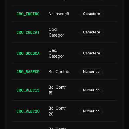
CR0_INDINC
Nr. Inscriçã
Caractere
Cod.
CR0_CODCAT
Caractere
Categor
Des.
CR0_DCODCA
2
Caractere
Categor
CR0_BASECP
Bc. Contrib.
Numérico
Bc. Contr
CR0_VLBC15
Numérico
15
Bc. Contr
CR0_VLBC20
Numérico
20