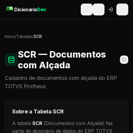
Pular para o conteúdo
Dicionário
Dev
Início
/
Tabelas
/
SCR
SCR
— Documentos
com Alçada
Cadastro de
documentos com alçada
do ERP
TOTVS Protheus
Sobre a Tabela
SCR
A tabela
SCR
(Documentos com Alçada)
faz
parte do dicionário de dados do ERP TOTVS