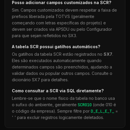
Posso adicionar campos customizados na
SCR
?
Sim. Campos customizados devem respeitar a faixa de
prefixos liberada pela TOTVS (geralmente
começando com letras específicas do projeto) e
devem ser criados via APSDU ou pelo Configurador
para que sejam refletidos no SX3.
A tabela
SCR
possui gatilhos automáticos?
Os gatilhos da tabela
SCR
estão registrados no
SX7
.
Eles são executados automaticamente quando
determinados campos são preenchidos, ajudando a
validar dados ou popular outros campos. Consulte o
dicionário SX7 para detalhes.
Como consultar a
SCR
via SQL diretamente?
Lembre-se que o nome físico da tabela no banco usa
o sufixo do ambiente, geralmente
SCR
010
(onde 010 é
o código da empresa). Sempre filtre por
D_E_L_E_T_
=
' ' para excluir registros logicamente deletados.