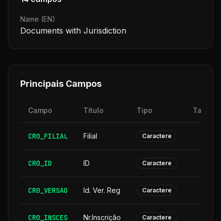
Name (EN)
Documents with Jurisdiction
Principais Campos
Campo
Título
Tipo
Tamanh
CR0_FILIAL
Filial
Caractere
CR0_ID
ID
Caractere
CR0_VERSAO
Id. Ver. Reg
Caractere
CR0_INSCES
Nr.Inscrição
Caractere