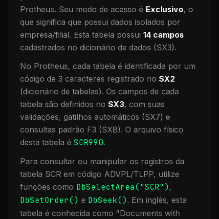
Protheus.
Seu modo de acesso é
Exclusivo
, o
que significa que
possui dados isolados por
empresa/filial
.
Esta tabela possui
14
campos
cadastrados no dicionário de dados (SX3).
No Protheus, cada tabela é identificada por um
código de 3 caracteres registrado no
SX2
(dicionário de tabelas). Os campos de cada
tabela são definidos no
SX3
, com suas
validações, gatilhos automáticos (SX7) e
consultas padrão F3 (SXB).
O arquivo físico
desta tabela é
SCR990
.
Para consultar ou manipular os registros da
tabela
SCR
em código ADVPL/TLPP, utilize
funções como
DbSelectArea("
SCR
")
,
DbSetOrder()
e
DbSeek()
.
Em inglês, esta
tabela é conhecida como "
Documents with