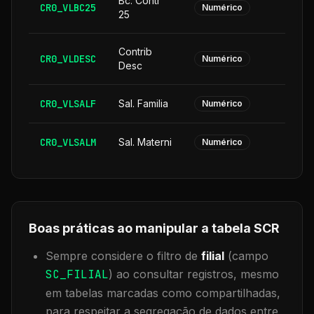
Bc. Contr
CR0_VLBC25
Numérico
25
Contrib
CR0_VLDESC
Numérico
Desc
CR0_VLSALF
Sal. Familia
Numérico
CR0_VLSALM
Sal. Materni
Numérico
Boas práticas ao manipular a tabela
SCR
Sempre considere o filtro de
filial
(campo
SC_FILIAL
) ao consultar registros, mesmo
em tabelas marcadas como compartilhadas,
para respeitar a segregação de dados entre