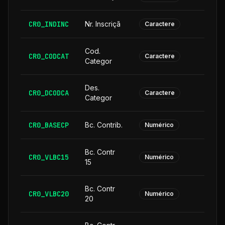
CR0_INDINC
Nr. Inscriçã
Caractere
Cod.
CR0_CODCAT
Caractere
Categor
Des.
CR0_DCODCA
2
Caractere
Categor
CR0_BASECP
Bc. Contrib.
Numérico
Bc. Contr
CR0_VLBC15
Numérico
15
Bc. Contr
CR0_VLBC20
Numérico
20