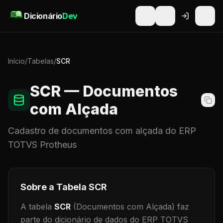
Pular para o conteúdo
Dicionário
Dev
Início
/
Tabelas
/
SCR
SCR
— Documentos
com Alçada
Cadastro de
documentos com alçada
do ERP
TOTVS Protheus
Sobre a Tabela
SCR
A tabela
SCR
(Documentos com Alçada)
faz
parte do dicionário de dados do ERP TOTVS