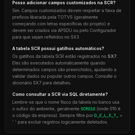
Posso adicionar campos customizados na
SCR
?
Sim. Campos customizados devem respeitar a faixa de
prefixos liberada pela TOTVS (geralmente
começando com letras específicas do projeto) e
devem ser criados via APSDU ou pelo Configurador
para que sejam refletidos no SX3.
A tabela
SCR
possui gatilhos automáticos?
Os gatilhos da tabela
SCR
estão registrados no
SX7
.
Eles são executados automaticamente quando
determinados campos são preenchidos, ajudando a
validar dados ou popular outros campos. Consulte o
dicionário SX7 para detalhes.
Como consultar a
SCR
via SQL diretamente?
Lembre-se que o nome físico da tabela no banco usa
o sufixo do ambiente, geralmente
SCR
010
(onde 010 é
o código da empresa). Sempre filtre por
D_E_L_E_T_
=
' ' para excluir registros logicamente deletados.