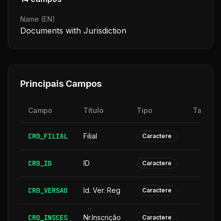
Name (EN)
Documents with Jurisdiction
Principais Campos
Campo
Título
Tipo
Tamanh
CR0_FILIAL
Filial
Caractere
CR0_ID
ID
Caractere
CR0_VERSAO
Id. Ver. Reg
Caractere
CR0_INSCES
Nr.Inscrição
Caractere