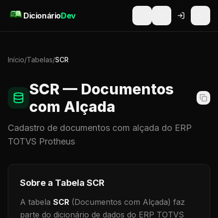
Pular para o conteúdo
Dicionário
Dev
Início
/
Tabelas
/
SCR
SCR
— Documentos
com Alçada
Cadastro de
documentos com alçada
do ERP
TOTVS Protheus
Sobre a Tabela
SCR
A tabela
SCR
(Documentos com Alçada)
faz
parte do dicionário de dados do ERP TOTVS