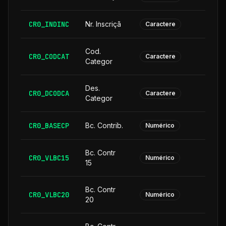
CR0_INDINC
Nr. Inscriçã
Caractere
Cod.
CR0_CODCAT
Caractere
Categor
Des.
CR0_DCODCA
2
Caractere
Categor
CR0_BASECP
Bc. Contrib.
Numérico
Bc. Contr
CR0_VLBC15
Numérico
15
Bc. Contr
CR0_VLBC20
Numérico
20