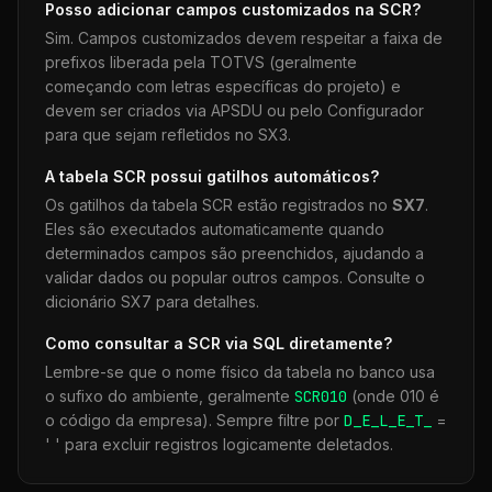
Posso adicionar campos customizados na
SCR
?
Sim. Campos customizados devem respeitar a faixa de
prefixos liberada pela TOTVS (geralmente
começando com letras específicas do projeto) e
devem ser criados via APSDU ou pelo Configurador
para que sejam refletidos no SX3.
A tabela
SCR
possui gatilhos automáticos?
Os gatilhos da tabela
SCR
estão registrados no
SX7
.
Eles são executados automaticamente quando
determinados campos são preenchidos, ajudando a
validar dados ou popular outros campos. Consulte o
dicionário SX7 para detalhes.
Como consultar a
SCR
via SQL diretamente?
Lembre-se que o nome físico da tabela no banco usa
o sufixo do ambiente, geralmente
SCR
010
(onde 010 é
o código da empresa). Sempre filtre por
D_E_L_E_T_
=
' ' para excluir registros logicamente deletados.