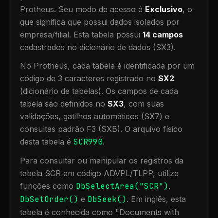
Protheus.
Seu modo de acesso é
Exclusivo
, o
que significa que
possui dados isolados por
empresa/filial
.
Esta tabela possui
14
campos
cadastrados no dicionário de dados (SX3).
No Protheus, cada tabela é identificada por um
código de 3 caracteres registrado no
SX2
(dicionário de tabelas). Os campos de cada
tabela são definidos no
SX3
, com suas
validações, gatilhos automáticos (SX7) e
consultas padrão F3 (SXB).
O arquivo físico
desta tabela é
SCR990
.
Para consultar ou manipular os registros da
tabela
SCR
em código ADVPL/TLPP, utilize
funções como
DbSelectArea("
SCR
")
,
DbSetOrder()
e
DbSeek()
.
Em inglês, esta
tabela é conhecida como "
Documents with