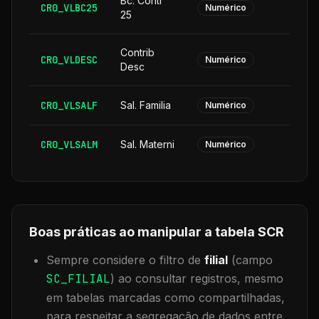
Bc. Contr
CR0_VLBC25
Numérico
25
Contrib
CR0_VLDESC
Numérico
Desc
CR0_VLSALF
Sal. Familia
Numérico
CR0_VLSALM
Sal. Materni
Numérico
Boas práticas ao manipular a tabela
SCR
Sempre considere o filtro de
filial
(campo
SC_FILIAL
) ao consultar registros, mesmo
em tabelas marcadas como compartilhadas,
para respeitar a segregação de dados entre