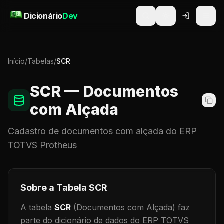
Pular para o conteúdo
Dicionário
Dev
Início
/
Tabelas
/
SCR
SCR
— Documentos
com Alçada
Cadastro de
documentos com alçada
do ERP
TOTVS Protheus
Sobre a Tabela
SCR
A tabela
SCR
(Documentos com Alçada)
faz
parte do dicionário de dados do ERP TOTVS