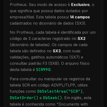
Protheus.
Seu modo de acesso é
Exclusivo
, o
que significa que
possui dados isolados por
empresa/filial
.
Esta tabela possui
14
campos
cadastrados no dicionário de dados (SX3).
No Protheus, cada tabela é identificada por um
código de 3 caracteres registrado no
SX2
(dicionário de tabelas). Os campos de cada
tabela são definidos no
SX3
, com suas
validações, gatilhos automáticos (SX7) e
consultas padrão F3 (SXB).
O arquivo físico
desta tabela é
SCR990
.
Para consultar ou manipular os registros da
tabela
SCR
em código ADVPL/TLPP, utilize
funções como
DbSelectArea("
SCR
")
,
DbSetOrder()
e
DbSeek()
.
Em inglês, esta
tabela é conhecida como "
Documents with