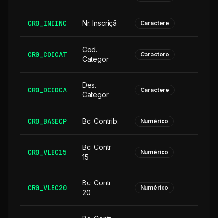
CR0_INDINC
Nr. Inscriçã
Caractere
Cod.
CR0_CODCAT
Caractere
Categor
Des.
CR0_DCODCA
2
Caractere
Categor
CR0_BASECP
Bc. Contrib.
Numérico
Bc. Contr
CR0_VLBC15
Numérico
15
Bc. Contr
CR0_VLBC20
Numérico
20