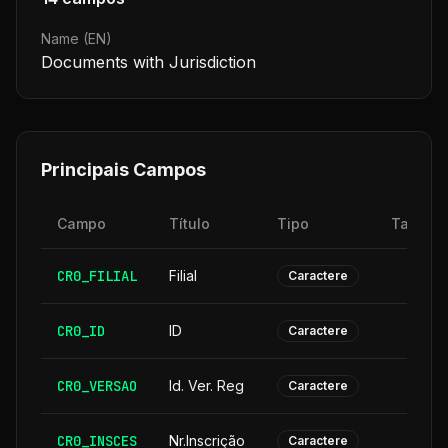
Name (EN)
Documents with Jurisdiction
Principais Campos
Campo
Título
Tipo
Tamanh
CR0_FILIAL
Filial
Caractere
CR0_ID
ID
Caractere
CR0_VERSAO
Id. Ver. Reg
Caractere
CR0_INSCES
Nr.Inscrição
Caractere