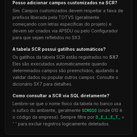
Posso adicionar campos customizados na
SCR
?
Sim. Campos customizados devem respeitar a faixa de
prefixos liberada pela TOTVS (geralmente
começando com letras específicas do projeto) e
devem ser criados via APSDU ou pelo Configurador
para que sejam refletidos no SX3.
A tabela
SCR
possui gatilhos automáticos?
Os gatilhos da tabela
SCR
estão registrados no
SX7
.
Eles são executados automaticamente quando
determinados campos são preenchidos, ajudando a
validar dados ou popular outros campos. Consulte o
dicionário SX7 para detalhes.
Como consultar a
SCR
via SQL diretamente?
Lembre-se que o nome físico da tabela no banco usa
o sufixo do ambiente, geralmente
SCR
010
(onde 010 é
o código da empresa). Sempre filtre por
D_E_L_E_T_
=
' ' para excluir registros logicamente deletados.