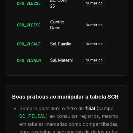
Bc. Contr
CR0_VLBC25
Numérico
25
Contrib
CR0_VLDESC
Numérico
Desc
CR0_VLSALF
Sal. Familia
Numérico
CR0_VLSALM
Sal. Materni
Numérico
Boas práticas ao manipular a tabela
SCR
Sempre considere o filtro de
filial
(campo
SC_FILIAL
) ao consultar registros, mesmo
em tabelas marcadas como compartilhadas,
para respeitar a segregação de dados entre