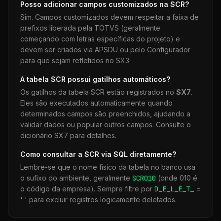
Posso adicionar campos customizados na
SCR
?
Sim. Campos customizados devem respeitar a faixa de
prefixos liberada pela TOTVS (geralmente
começando com letras específicas do projeto) e
devem ser criados via APSDU ou pelo Configurador
para que sejam refletidos no SX3.
A tabela
SCR
possui gatilhos automáticos?
Os gatilhos da tabela
SCR
estão registrados no
SX7
.
Eles são executados automaticamente quando
determinados campos são preenchidos, ajudando a
validar dados ou popular outros campos. Consulte o
dicionário SX7 para detalhes.
Como consultar a
SCR
via SQL diretamente?
Lembre-se que o nome físico da tabela no banco usa
o sufixo do ambiente, geralmente
SCR
010
(onde 010 é
o código da empresa). Sempre filtre por
D_E_L_E_T_
=
' ' para excluir registros logicamente deletados.