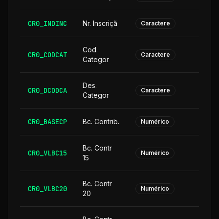
CR0_INDINC
Nr. Inscriçã
Caractere
Cod.
CR0_CODCAT
Caractere
Categor
Des.
CR0_DCODCA
2
Caractere
Categor
CR0_BASECP
Bc. Contrib.
Numérico
Bc. Contr
CR0_VLBC15
Numérico
15
Bc. Contr
CR0_VLBC20
Numérico
20