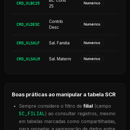
Bc. Contr
CR0_VLBC25
Numérico
25
Contrib
CR0_VLDESC
Numérico
Desc
CR0_VLSALF
Sal. Familia
Numérico
CR0_VLSALM
Sal. Materni
Numérico
Boas práticas ao manipular a tabela
SCR
Sempre considere o filtro de
filial
(campo
SC_FILIAL
) ao consultar registros, mesmo
em tabelas marcadas como compartilhadas,
para respeitar a segregação de dados entre