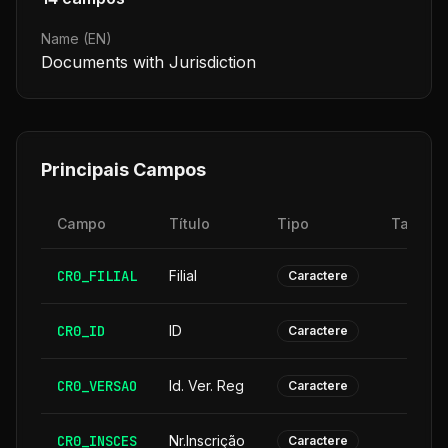
Name (EN)
Documents with Jurisdiction
Principais Campos
Campo
Título
Tipo
Tamanh
CR0_FILIAL
Filial
Caractere
CR0_ID
ID
Caractere
CR0_VERSAO
Id. Ver. Reg
Caractere
CR0_INSCES
Nr.Inscrição
Caractere