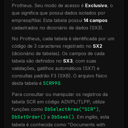
Protheus.
Seu modo de acesso é
Exclusivo
, o
que significa que
possui dados isolados por
empresa/filial
.
Esta tabela possui
14
campos
cadastrados no dicionário de dados (SX3).
No Protheus, cada tabela é identificada por um
código de 3 caracteres registrado no
SX2
(dicionário de tabelas). Os campos de cada
tabela são definidos no
SX3
, com suas
validações, gatilhos automáticos (SX7) e
consultas padrão F3 (SXB).
O arquivo físico
desta tabela é
SCR990
.
Para consultar ou manipular os registros da
tabela
SCR
em código ADVPL/TLPP, utilize
funções como
DbSelectArea("
SCR
")
,
DbSetOrder()
e
DbSeek()
.
Em inglês, esta
tabela é conhecida como "
Documents with