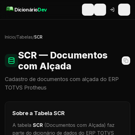
Pular para o conteúdo
Dicionário
Dev
Início
/
Tabelas
/
SCR
SCR
— Documentos
com Alçada
Cadastro de
documentos com alçada
do ERP
TOTVS Protheus
Sobre a Tabela
SCR
A tabela
SCR
(Documentos com Alçada)
faz
parte do dicionário de dados do ERP TOTVS