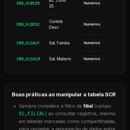
Bc. Contr
CR0_VLBC25
Numérico
25
Contrib
CR0_VLDESC
Numérico
Desc
CR0_VLSALF
Sal. Familia
Numérico
CR0_VLSALM
Sal. Materni
Numérico
Boas práticas ao manipular a tabela
SCR
Sempre considere o filtro de
filial
(campo
SC_FILIAL
) ao consultar registros, mesmo
em tabelas marcadas como compartilhadas,
para respeitar a segregação de dados entre