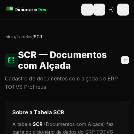
Pular para o conteúdo
Dicionário
Dev
Início
/
Tabelas
/
SCR
SCR
— Documentos
com Alçada
Cadastro de
documentos com alçada
do ERP
TOTVS Protheus
Sobre a Tabela
SCR
A tabela
SCR
(Documentos com Alçada)
faz
parte do dicionário de dados do ERP TOTVS