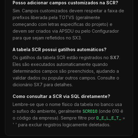
Posso adicionar campos customizados na
SCR
?
Sim. Campos customizados devem respeitar a faixa de
prefixos liberada pela TOTVS (geralmente
começando com letras específicas do projeto) e
devem ser criados via APSDU ou pelo Configurador
para que sejam refletidos no SX3.
A tabela
SCR
possui gatilhos automáticos?
Os gatilhos da tabela
SCR
estão registrados no
SX7
.
Eles são executados automaticamente quando
determinados campos são preenchidos, ajudando a
validar dados ou popular outros campos. Consulte o
dicionário SX7 para detalhes.
Como consultar a
SCR
via SQL diretamente?
Lembre-se que o nome físico da tabela no banco usa
o sufixo do ambiente, geralmente
SCR
010
(onde 010 é
o código da empresa). Sempre filtre por
D_E_L_E_T_
=
' ' para excluir registros logicamente deletados.