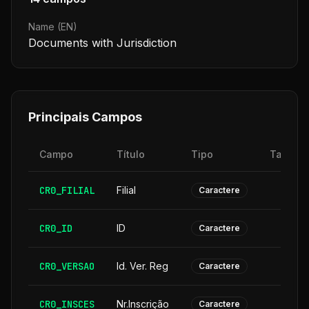
Name (EN)
Documents with Jurisdiction
Principais Campos
Campo
Título
Tipo
Tamanh
CR0_FILIAL
Filial
Caractere
CR0_ID
ID
Caractere
CR0_VERSAO
Id. Ver. Reg
Caractere
CR0_INSCES
Nr.Inscrição
Caractere