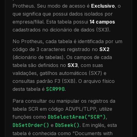
Protheus.
Seu modo de acesso é
Exclusivo
, o
que significa que
possui dados isolados por
empresa/filial
.
Esta tabela possui
14
campos
cadastrados no dicionário de dados (SX3).
No Protheus, cada tabela é identificada por um
código de 3 caracteres registrado no
SX2
(dicionário de tabelas). Os campos de cada
tabela são definidos no
SX3
, com suas
validações, gatilhos automáticos (SX7) e
consultas padrão F3 (SXB).
O arquivo físico
desta tabela é
SCR990
.
Para consultar ou manipular os registros da
tabela
SCR
em código ADVPL/TLPP, utilize
funções como
DbSelectArea("
SCR
")
,
DbSetOrder()
e
DbSeek()
.
Em inglês, esta
tabela é conhecida como "
Documents with