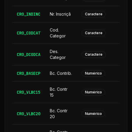
CR0_INDINC
Nr. Inscriçã
Caractere
Cod.
CR0_CODCAT
Caractere
Categor
Des.
CR0_DCODCA
2
Caractere
Categor
CR0_BASECP
Bc. Contrib.
Numérico
Bc. Contr
CR0_VLBC15
Numérico
15
Bc. Contr
CR0_VLBC20
Numérico
20