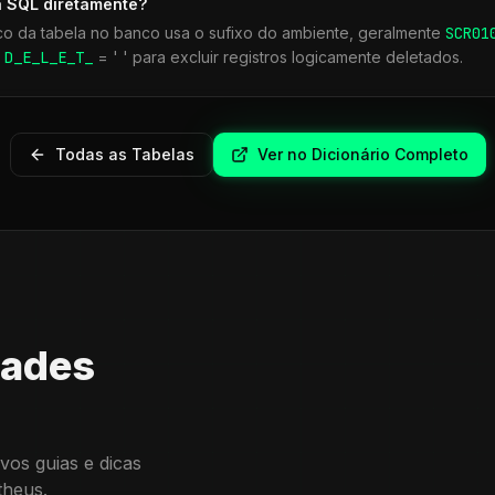
a SQL diretamente?
co da tabela no banco usa o sufixo do ambiente, geralmente
SCR
01
r
D_E_L_E_T_
= ' ' para excluir registros logicamente deletados.
Todas as Tabelas
Ver no Dicionário Completo
dades
vos guias e dicas
theus.