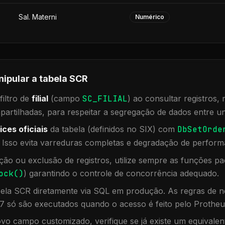
Sal. Materni
Numérico
nipular a tabela
SCR
iltro de
filial
(campo
SC_FILIAL
) ao consultar registros
rtilhadas, para respeitar a segregação de dados entre un
ices oficiais
da tabela (definidos no SIX) com
DbSetOrde
. Isso evita varreduras completas e degradação de perform
ação ou exclusão de registros, utilize sempre as funções 
ock()
) garantindo o controle de concorrência adequado.
bela
SCR
diretamente via SQL em produção. As regras de ne
7 só são executados quando o acesso é feito pelo Protheu
vo campo customizado, verifique se já existe um equivalen