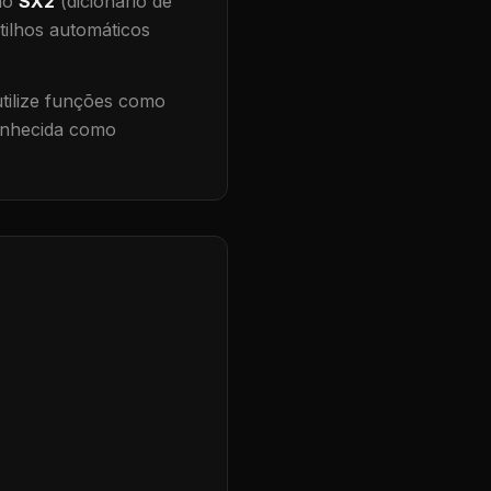
 no
SX2
(dicionário de
tilhos automáticos
ilize funções como
conhecida como