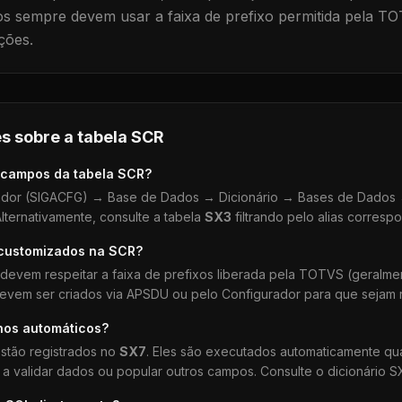
 sempre devem usar a faixa de prefixo permitida pela TO
ções.
s sobre a tabela
SCR
 campos da tabela
SCR
?
dor (SIGACFG) → Base de Dados → Dicionário → Bases de Dados →
lternativamente, consulte a tabela
SX3
filtrando pelo alias corresp
 customizados na
SCR
?
devem respeitar a faixa de prefixos liberada pela TOTVS (geralm
devem ser criados via APSDU ou pelo Configurador para que sejam r
hos automáticos?
stão registrados no
SX7
. Eles são executados automaticamente q
a validar dados ou popular outros campos. Consulte o dicionário S