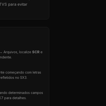
TVS para evitar
 Arquivos, localize
SCR
e
ondente.
ente começando com letras
efletidos no SX3.
uando determinados campos
X7 para detalhes.