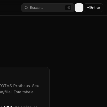
Buscar...
Entrar
⌘K
 TOTVS Protheus.
Seu
/filial
.
Esta tabela