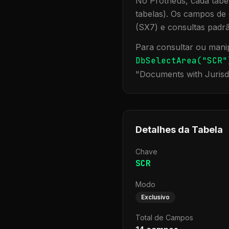
No Protheus, cada tabel
tabelas). Os campos de 
(SX7) e consultas padr
Para consultar ou manip
DbSelectArea("
SCR
"
"
Documents with Jurisd
Detalhes da Tabela
Chave
SCR
Modo
Exclusivo
Total de Campos