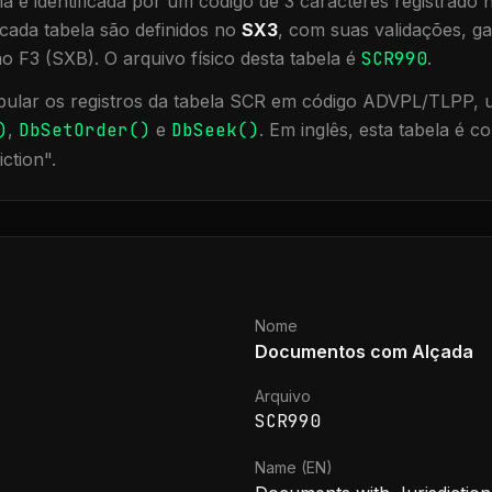
a é identificada por um código de 3 caracteres registrado
cada tabela são definidos no
SX3
, com suas validações, ga
ão F3 (SXB).
O arquivo físico desta tabela é
SCR990
.
ular os registros da tabela
SCR
em código ADVPL/TLPP, ut
)
,
DbSetOrder()
e
DbSeek()
.
Em inglês, esta tabela é 
iction
".
Nome
Documentos com Alçada
Arquivo
SCR990
Name (EN)