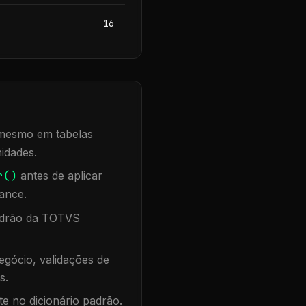
16
, mesmo em tabelas
idades.
r()
antes de aplicar
ance.
padrão da TOTVS
gócio, validações de
s.
te no dicionário padrão.