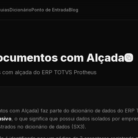
uias
Dicionário
Ponto de Entrada
Blog
cumentos com Alçada
 com alçada
do ERP TOTVS Protheus
os com Alçada)
faz parte do dicionário de dados do ERP
usivo
, o que significa que
possui dados isolados por empresa
trados no dicionário de dados (SX3).