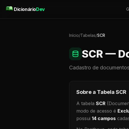
Pular para o conteúdo
Dicionário
Dev
G
Início
/
Tabelas
/
SCR
SCR
— Do
Cadastro de
documentos
Sobre a Tabela
SCR
A tabela
SCR
(Document
modo de acesso é
Excl
possui
14
campos
cadas