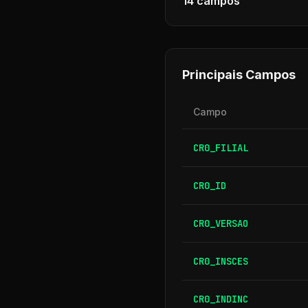
14
campos
Principais Campos
Campo
CR0_FILIAL
CR0_ID
CR0_VERSAO
CR0_INSCES
CR0_INDINC