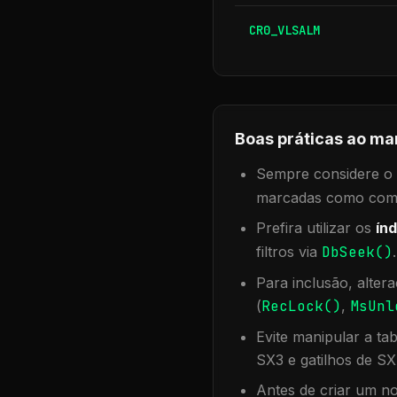
CR0_VLSALM
Boas práticas ao ma
Sempre considere o f
marcadas como compa
Prefira utilizar os
índ
filtros via
DbSeek()
Para inclusão, alter
(
RecLock()
,
MsUnl
Evite manipular a ta
SX3 e gatilhos de SX
Antes de criar um no