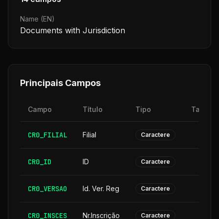
Name (EN)
Documents with Jurisdiction
Principais Campos
Campo
Título
Tipo
Tamanh
CR0_FILIAL
Filial
Caractere
CR0_ID
ID
Caractere
CR0_VERSAO
Id. Ver. Reg
Caractere
CR0_INSCES
Nr.Inscrição
Caractere