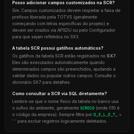
Posso adicionar campos customizados na
SCR
?
Sim. Campos customizados devem respeitar a faixa de
prefixos liberada pela TOTVS (geralmente
começando com letras específicas do projeto) e
devem ser criados via APSDU ou pelo Configurador
para que sejam refletidos no SX3.
A tabela
SCR
possui gatilhos automáticos?
Os gatilhos da tabela
SCR
estão registrados no
SX7
.
Eles são executados automaticamente quando
determinados campos são preenchidos, ajudando a
validar dados ou popular outros campos. Consulte o
dicionário SX7 para detalhes.
Como consultar a
SCR
via SQL diretamente?
Lembre-se que o nome físico da tabela no banco usa
o sufixo do ambiente, geralmente
SCR
010
(onde 010 é
o código da empresa). Sempre filtre por
D_E_L_E_T_
=
' ' para excluir registros logicamente deletados.