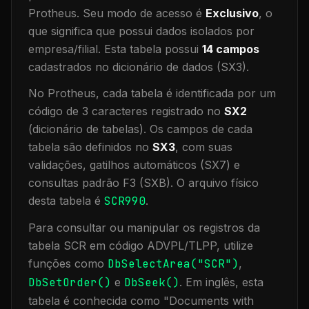
Protheus.
Seu modo de acesso é
Exclusivo
, o
que significa que
possui dados isolados por
empresa/filial
.
Esta tabela possui
14
campos
cadastrados no dicionário de dados (SX3).
No Protheus, cada tabela é identificada por um
código de 3 caracteres registrado no
SX2
(dicionário de tabelas). Os campos de cada
tabela são definidos no
SX3
, com suas
validações, gatilhos automáticos (SX7) e
consultas padrão F3 (SXB).
O arquivo físico
desta tabela é
SCR990
.
Para consultar ou manipular os registros da
tabela
SCR
em código ADVPL/TLPP, utilize
funções como
DbSelectArea("
SCR
")
,
DbSetOrder()
e
DbSeek()
.
Em inglês, esta
tabela é conhecida como "
Documents with