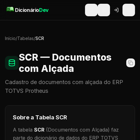
Pular para o conteúdo
Dicionário
Dev
Início
/
Tabelas
/
SCR
SCR
— Documentos
com Alçada
Cadastro de
documentos com alçada
do ERP
TOTVS Protheus
Sobre a Tabela
SCR
A tabela
SCR
(Documentos com Alçada)
faz
parte do dicionário de dados do ERP TOTVS