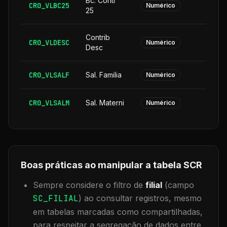
Bc. Contr
CR0_VLBC25
Numérico
25
Contrib
CR0_VLDESC
Numérico
Desc
CR0_VLSALF
Sal. Familia
Numérico
CR0_VLSALM
Sal. Materni
Numérico
Boas práticas ao manipular a tabela
SCR
Sempre considere o filtro de
filial
(campo
SC_FILIAL
) ao consultar registros, mesmo
em tabelas marcadas como compartilhadas,
para respeitar a segregação de dados entre