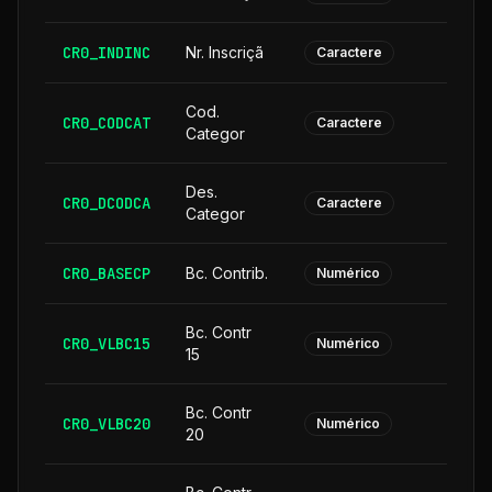
CR0_INDINC
Nr. Inscriçã
Caractere
Cod.
CR0_CODCAT
Caractere
Categor
Des.
CR0_DCODCA
2
Caractere
Categor
CR0_BASECP
Bc. Contrib.
Numérico
Bc. Contr
CR0_VLBC15
Numérico
15
Bc. Contr
CR0_VLBC20
Numérico
20