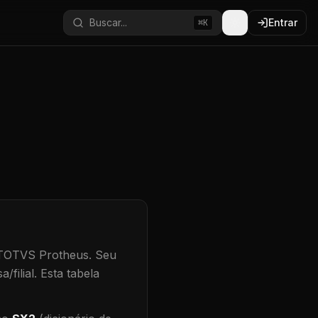
Buscar...
Entrar
⌘K
 TOTVS Protheus.
Seu
/filial
.
Esta tabela