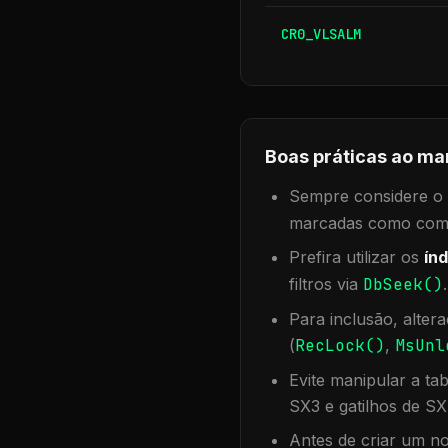
CR0_VLSALM
Boas práticas ao ma
Sempre considere o f
marcadas como compa
Prefira utilizar os
índ
filtros via
DbSeek()
Para inclusão, alter
(
RecLock()
,
MsUnl
Evite manipular a ta
SX3 e gatilhos de SX
Antes de criar um no