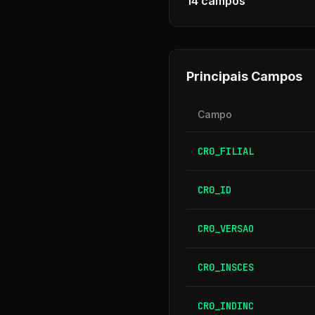
14
campos
Principais Campos
Campo
CR0_FILIAL
CR0_ID
CR0_VERSAO
CR0_INSCES
CR0_INDINC