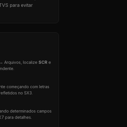
TVS para evitar
 Arquivos, localize
SCR
e
ondente.
ente começando com letras
efletidos no SX3.
uando determinados campos
X7 para detalhes.