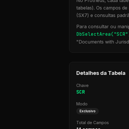
No Protheus, cada tabel
tabelas). Os campos de 
(SX7) e consultas padr
Para consultar ou manip
DbSelectArea("
SCR
"
"
Documents with Jurisd
Detalhes da Tabela
Chave
SCR
Modo
Exclusivo
Total de Campos