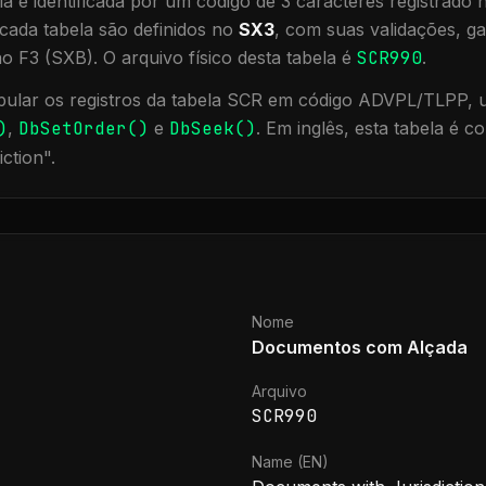
a é identificada por um código de 3 caracteres registrado
cada tabela são definidos no
SX3
, com suas validações, ga
ão F3 (SXB).
O arquivo físico desta tabela é
SCR990
.
ular os registros da tabela
SCR
em código ADVPL/TLPP, ut
)
,
DbSetOrder()
e
DbSeek()
.
Em inglês, esta tabela é 
iction
".
Nome
Documentos com Alçada
Arquivo
SCR990
Name (EN)