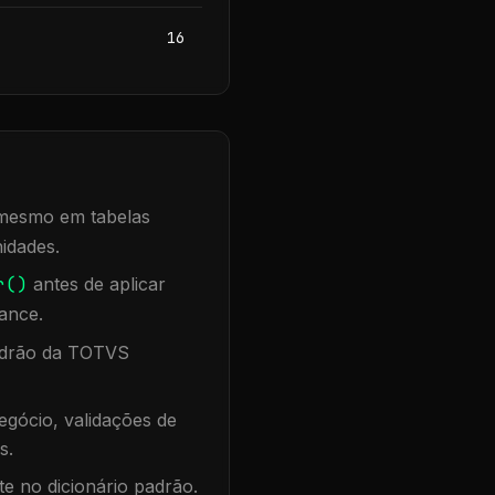
16
, mesmo em tabelas
idades.
r()
antes de aplicar
ance.
padrão da TOTVS
gócio, validações de
s.
te no dicionário padrão.