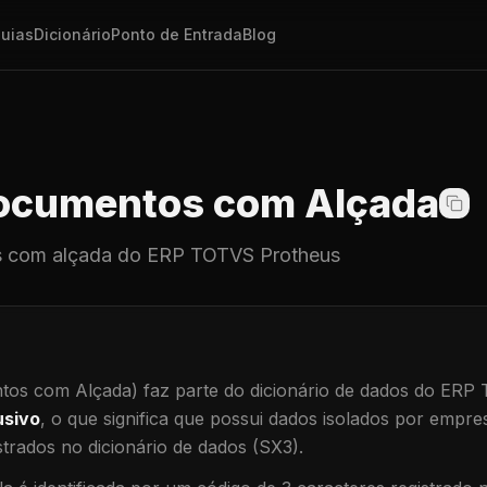
uias
Dicionário
Ponto de Entrada
Blog
cumentos com Alçada
 com alçada
do ERP TOTVS Protheus
os com Alçada)
faz parte do dicionário de dados do ERP
usivo
, o que significa que
possui dados isolados por empresa
trados no dicionário de dados (SX3).