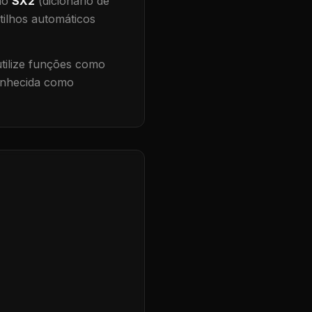
 no
SX2
(dicionário de
tilhos automáticos
ilize funções como
conhecida como