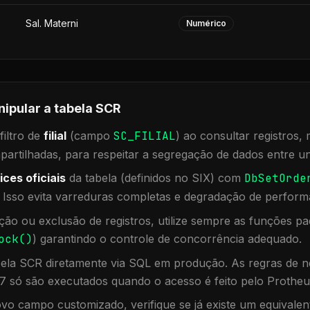
Sal. Materni
Numérico
nipular a tabela
SCR
iltro de
filial
(campo
SC_FILIAL
) ao consultar registros
rtilhadas, para respeitar a segregação de dados entre un
ices oficiais
da tabela (definidos no SIX) com
DbSetOrde
. Isso evita varreduras completas e degradação de perform
ação ou exclusão de registros, utilize sempre as funções 
ock()
) garantindo o controle de concorrência adequado.
bela
SCR
diretamente via SQL em produção. As regras de ne
7 só são executados quando o acesso é feito pelo Protheu
vo campo customizado, verifique se já existe um equivalen