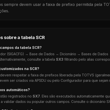
 sempre devem usar a faixa de prefixo permitida pela TO
ções.
s sobre a tabela
SCR
 campos da tabela
SCR
?
dor (SIGACFG) → Base de Dados → Dicionário → Bases de Dados →
lternativamente, consulte a tabela
SX3
filtrando pelo alias corresp
 customizados na
SCR
?
devem respeitar a faixa de prefixos liberada pela TOTVS (geralm
devem ser criados via APSDU ou pelo Configurador para que sejam r
hos automáticos?
stão registrados no
SX7
. Eles são executados automaticamente q
a validar dados ou popular outros campos. Consulte o dicionário S