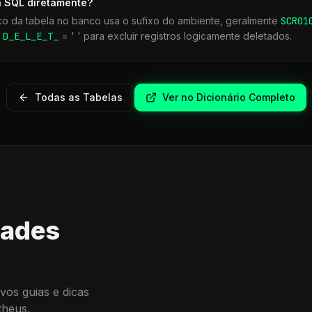
a SQL diretamente?
co da tabela no banco usa o sufixo do ambiente, geralmente
SCR
01
r
D_E_L_E_T_
= ' ' para excluir registros logicamente deletados.
Todas as Tabelas
Ver no Dicionário Completo
dades
vos guias e dicas
theus.