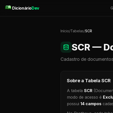
Pular para o conteúdo
Dicionário
Dev
G
Início
/
Tabelas
/
SCR
SCR
— Do
Cadastro de
documentos
Sobre a Tabela
SCR
A tabela
SCR
(Document
modo de acesso é
Excl
possui
14
campos
cadas