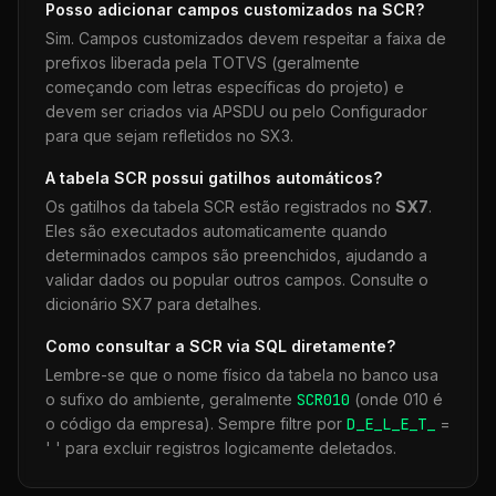
Posso adicionar campos customizados na
SCR
?
Sim. Campos customizados devem respeitar a faixa de
prefixos liberada pela TOTVS (geralmente
começando com letras específicas do projeto) e
devem ser criados via APSDU ou pelo Configurador
para que sejam refletidos no SX3.
A tabela
SCR
possui gatilhos automáticos?
Os gatilhos da tabela
SCR
estão registrados no
SX7
.
Eles são executados automaticamente quando
determinados campos são preenchidos, ajudando a
validar dados ou popular outros campos. Consulte o
dicionário SX7 para detalhes.
Como consultar a
SCR
via SQL diretamente?
Lembre-se que o nome físico da tabela no banco usa
o sufixo do ambiente, geralmente
SCR
010
(onde 010 é
o código da empresa). Sempre filtre por
D_E_L_E_T_
=
' ' para excluir registros logicamente deletados.