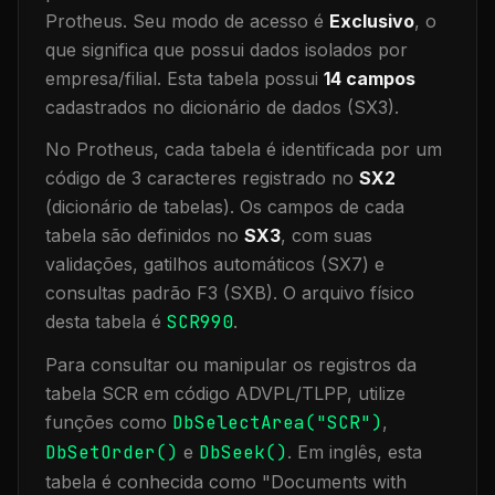
Protheus.
Seu modo de acesso é
Exclusivo
, o
que significa que
possui dados isolados por
empresa/filial
.
Esta tabela possui
14
campos
cadastrados no dicionário de dados (SX3).
No Protheus, cada tabela é identificada por um
código de 3 caracteres registrado no
SX2
(dicionário de tabelas). Os campos de cada
tabela são definidos no
SX3
, com suas
validações, gatilhos automáticos (SX7) e
consultas padrão F3 (SXB).
O arquivo físico
desta tabela é
SCR990
.
Para consultar ou manipular os registros da
tabela
SCR
em código ADVPL/TLPP, utilize
funções como
DbSelectArea("
SCR
")
,
DbSetOrder()
e
DbSeek()
.
Em inglês, esta
tabela é conhecida como "
Documents with