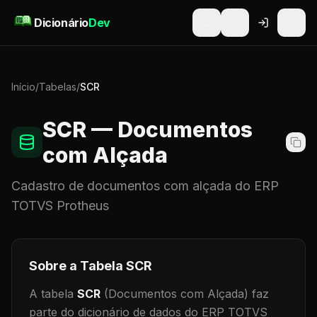
Pular para o conteúdo
Dicionário
Dev
Início
/
Tabelas
/
SCR
SCR
— Documentos
com Alçada
Cadastro de
documentos com alçada
do ERP
TOTVS Protheus
Sobre a Tabela
SCR
A tabela
SCR
(Documentos com Alçada)
faz
parte do dicionário de dados do ERP TOTVS