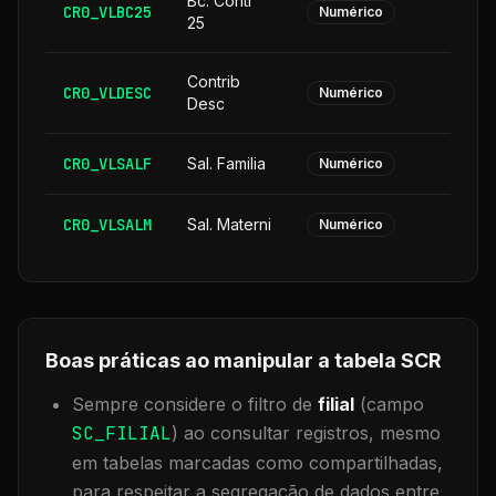
Bc. Contr
CR0_VLBC25
Numérico
25
Contrib
CR0_VLDESC
Numérico
Desc
CR0_VLSALF
Sal. Familia
Numérico
CR0_VLSALM
Sal. Materni
Numérico
Boas práticas ao manipular a tabela
SCR
Sempre considere o filtro de
filial
(campo
SC_FILIAL
) ao consultar registros, mesmo
em tabelas marcadas como compartilhadas,
para respeitar a segregação de dados entre