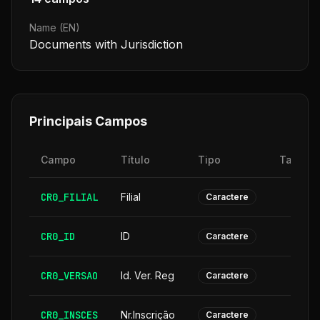
Name (EN)
Documents with Jurisdiction
Principais Campos
Campo
Título
Tipo
Tamanh
CR0_FILIAL
Filial
Caractere
CR0_ID
ID
Caractere
CR0_VERSAO
Id. Ver. Reg
Caractere
CR0_INSCES
Nr.Inscrição
Caractere