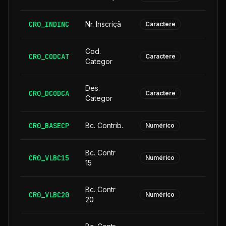
CR0_INDINC
Nr. Inscriçã
Caractere
Cod.
CR0_CODCAT
Caractere
Categor
Des.
CR0_DCODCA
2
Caractere
Categor
CR0_BASECP
Bc. Contrib.
Numérico
Bc. Contr
CR0_VLBC15
Numérico
15
Bc. Contr
CR0_VLBC20
Numérico
20