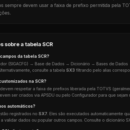
 sempre devem usar a faixa de prefixo permitida pela TO
ções.
s sobre a tabela
SCR
 campos da tabela
SCR
?
dor (SIGACFG) → Base de Dados → Dicionário → Bases de Dados →
lternativamente, consulte a tabela
SX3
filtrando pelo alias corresp
 customizados na
SCR
?
devem respeitar a faixa de prefixos liberada pela TOTVS (geralm
devem ser criados via APSDU ou pelo Configurador para que sejam r
hos automáticos?
stão registrados no
SX7
. Eles são executados automaticamente q
a validar dados ou popular outros campos. Consulte o dicionário S