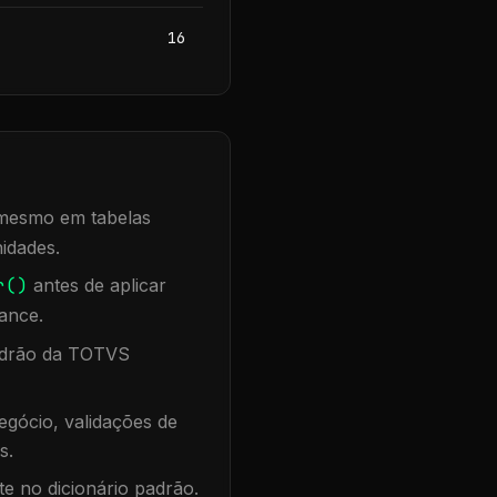
16
, mesmo em tabelas
idades.
r()
antes de aplicar
ance.
padrão da TOTVS
gócio, validações de
s.
te no dicionário padrão.