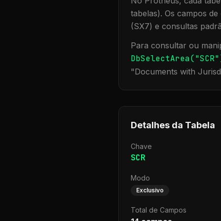
No Protheus, cada tabel
tabelas). Os campos de 
(SX7) e consultas padr
Para consultar ou manip
DbSelectArea("
SCR
"
"
Documents with Jurisd
Detalhes da Tabela
Chave
SCR
Modo
Exclusivo
Total de Campos