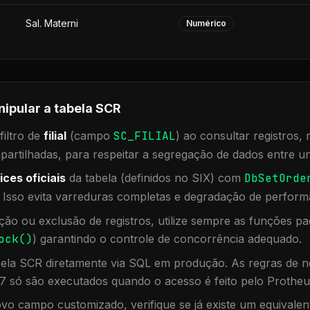
Sal. Materni
Numérico
nipular a tabela
SCR
iltro de
filial
(campo
SC_FILIAL
) ao consultar registros
rtilhadas, para respeitar a segregação de dados entre un
ices oficiais
da tabela (definidos no SIX) com
DbSetOrde
. Isso evita varreduras completas e degradação de perform
ação ou exclusão de registros, utilize sempre as funções 
ock()
) garantindo o controle de concorrência adequado.
bela
SCR
diretamente via SQL em produção. As regras de ne
7 só são executados quando o acesso é feito pelo Protheu
vo campo customizado, verifique se já existe um equivalen