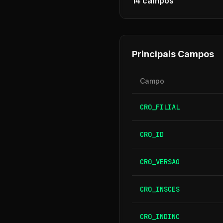
14
campos
Principais Campos
Campo
CR0_FILIAL
CR0_ID
CR0_VERSAO
CR0_INSCES
CR0_INDINC