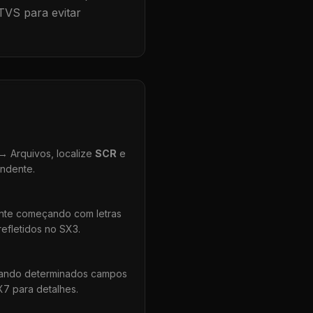
TVS para evitar
 Arquivos, localize
SCR
e
ondente.
ente começando com letras
efletidos no SX3.
uando determinados campos
X7 para detalhes.