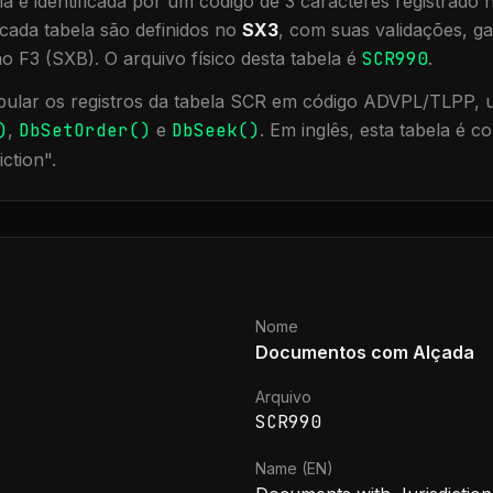
a é identificada por um código de 3 caracteres registrado
cada tabela são definidos no
SX3
, com suas validações, ga
ão F3 (SXB).
O arquivo físico desta tabela é
SCR990
.
ular os registros da tabela
SCR
em código ADVPL/TLPP, ut
)
,
DbSetOrder()
e
DbSeek()
.
Em inglês, esta tabela é 
iction
".
Nome
Documentos com Alçada
Arquivo
SCR990
Name (EN)