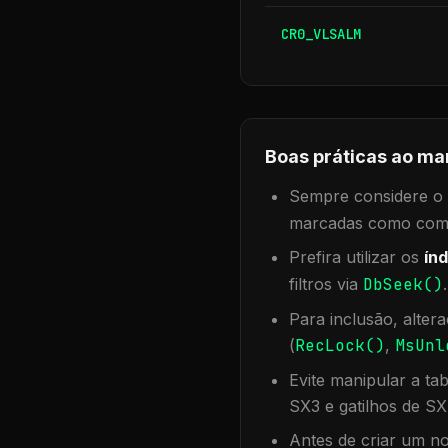
CR0_VLSALM
Boas práticas ao ma
Sempre considere o f
marcadas como compa
Prefira utilizar os
índ
filtros via
DbSeek()
Para inclusão, alter
(
RecLock()
,
MsUnl
Evite manipular a ta
SX3 e gatilhos de SX
Antes de criar um no