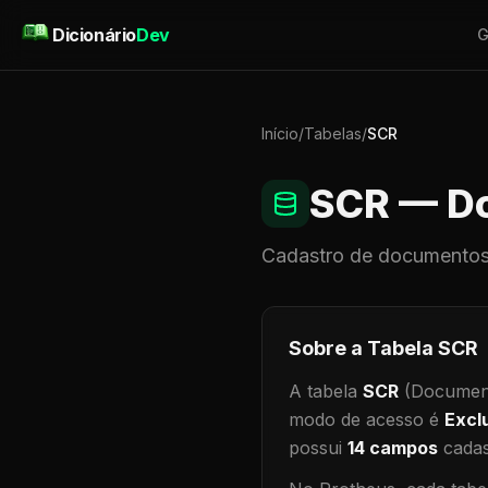
Pular para o conteúdo
Dicionário
Dev
G
Início
/
Tabelas
/
SCR
SCR
— Do
Cadastro de
documentos
Sobre a Tabela
SCR
A tabela
SCR
(Document
modo de acesso é
Excl
possui
14
campos
cadas