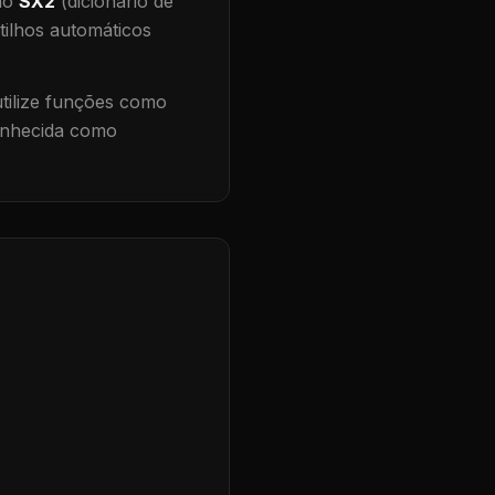
 no
SX2
(dicionário de
tilhos automáticos
ilize funções como
conhecida como