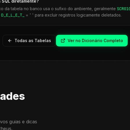
a SQL diretamente?
co da tabela no banco usa o sufixo do ambiente, geralmente
SCR
01
r
D_E_L_E_T_
= ' ' para excluir registros logicamente deletados.
Todas as Tabelas
Ver no Dicionário Completo
dades
vos guias e dicas
theus.