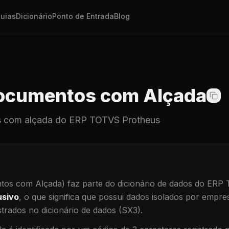
uias
Dicionário
Ponto de Entrada
Blog
cumentos com Alçada
 com alçada
do ERP TOTVS Protheus
os com Alçada)
faz parte do dicionário de dados do ERP
usivo
, o que significa que
possui dados isolados por empresa
trados no dicionário de dados (SX3).