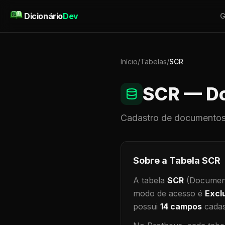
Pular para o conteúdo
Dicionário
Dev
G
Início
/
Tabelas
/
SCR
SCR
— Do
Cadastro de
documentos
Sobre a Tabela
SCR
A tabela
SCR
(Document
modo de acesso é
Excl
possui
14
campos
cadas