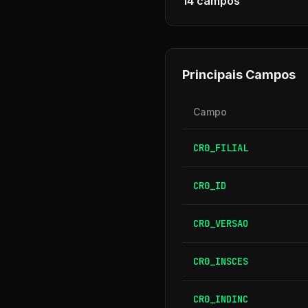
14
campos
Principais Campos
Campo
CR0_FILIAL
CR0_ID
CR0_VERSAO
CR0_INSCES
CR0_INDINC