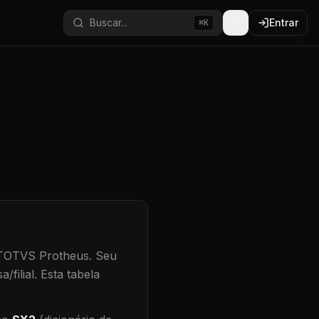
Buscar...
Entrar
⌘K
 TOTVS Protheus.
Seu
/filial
.
Esta tabela