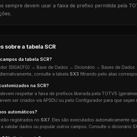
 sempre devem usar a faixa de prefixo permitida pela TO
ções.
s sobre a tabela
SCR
 campos da tabela
SCR
?
dor (SIGACFG) → Base de Dados → Dicionário → Bases de Dados →
lternativamente, consulte a tabela
SX3
filtrando pelo alias corresp
 customizados na
SCR
?
devem respeitar a faixa de prefixos liberada pela TOTVS (geralm
devem ser criados via APSDU ou pelo Configurador para que sejam r
hos automáticos?
stão registrados no
SX7
. Eles são executados automaticamente q
a validar dados ou popular outros campos. Consulte o dicionário S