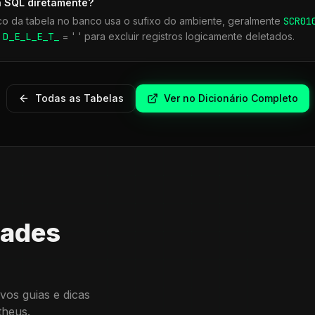
a SQL diretamente?
co da tabela no banco usa o sufixo do ambiente, geralmente
SCR
01
r
D_E_L_E_T_
= ' ' para excluir registros logicamente deletados.
Todas as Tabelas
Ver no Dicionário Completo
dades
vos guias e dicas
theus.