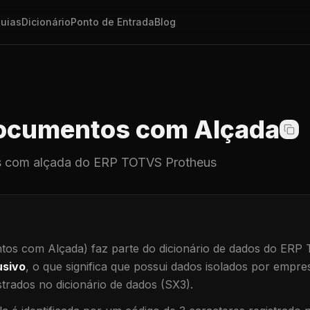
uias
Dicionário
Ponto de Entrada
Blog
cumentos com Alçada
 com alçada
do ERP TOTVS Protheus
os com Alçada)
faz parte do dicionário de dados do ERP
usivo
, o que significa que
possui dados isolados por empresa
trados no dicionário de dados (SX3).