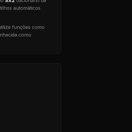
 no
SX2
(dicionário de
tilhos automáticos
ilize funções como
conhecida como