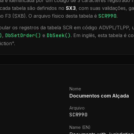
a é identificada por um código de 3 caracteres registrado
cada tabela são definidos no
SX3
, com suas validações, ga
ão F3 (SXB).
O arquivo físico desta tabela é
SCR990
.
ular os registros da tabela
SCR
em código ADVPL/TLPP, ut
)
,
DbSetOrder()
e
DbSeek()
.
Em inglês, esta tabela é 
iction
".
Nome
Documentos com Alçada
Arquivo
SCR990
Name (EN)