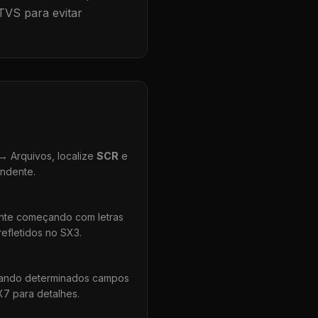
TVS para evitar
 Arquivos, localize
SCR
e
ondente.
ente começando com letras
efletidos no SX3.
uando determinados campos
X7 para detalhes.