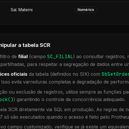
Sal. Materni
Numérico
nipular a tabela
SCR
iltro de
filial
(campo
SC_FILIAL
) ao consultar registros
rtilhadas, para respeitar a segregação de dados entre un
ices oficiais
da tabela (definidos no SIX) com
DbSetOrde
. Isso evita varreduras completas e degradação de perform
ação ou exclusão de registros, utilize sempre as funções 
ock()
) garantindo o controle de concorrência adequado.
bela
SCR
diretamente via SQL em produção. As regras de ne
7 só são executados quando o acesso é feito pelo Protheu
vo campo customizado, verifique se já existe um equivalen