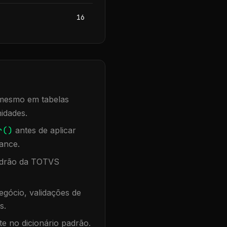
16
, mesmo em tabelas
idades.
r()
antes de aplicar
ance.
padrão da TOTVS
gócio, validações de
s.
te no dicionário padrão.