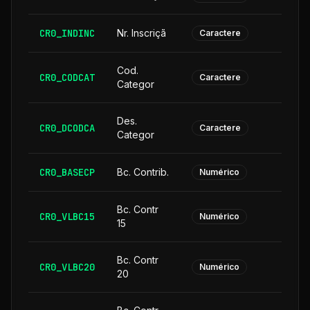
CR0_INDINC
Nr. Inscriçã
Caractere
Cod.
CR0_CODCAT
Caractere
Categor
Des.
CR0_DCODCA
2
Caractere
Categor
CR0_BASECP
Bc. Contrib.
Numérico
Bc. Contr
CR0_VLBC15
Numérico
15
Bc. Contr
CR0_VLBC20
Numérico
20