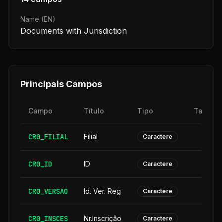
Name (EN)
Documents with Jurisdiction
Principais Campos
Campo
Título
Tipo
Tamanh
CR0_FILIAL
Filial
Caractere
CR0_ID
ID
Caractere
CR0_VERSAO
Id. Ver. Reg
Caractere
CR0_INSCES
Nr.Inscrição
Caractere