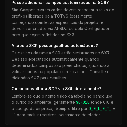
Posso adicionar campos customizados na
SCR
?
Sim. Campos customizados devem respeitar a faixa de
prefixos liberada pela TOTVS (geralmente
começando com letras específicas do projeto) e
devem ser criados via APSDU ou pelo Configurador
para que sejam refletidos no SX3.
A tabela
SCR
possui gatilhos automáticos?
Os gatilhos da tabela
SCR
estão registrados no
SX7
.
Eles são executados automaticamente quando
determinados campos são preenchidos, ajudando a
validar dados ou popular outros campos. Consulte o
dicionário SX7 para detalhes.
Como consultar a
SCR
via SQL diretamente?
Lembre-se que o nome físico da tabela no banco usa
o sufixo do ambiente, geralmente
SCR
010
(onde 010 é
o código da empresa). Sempre filtre por
D_E_L_E_T_
=
' ' para excluir registros logicamente deletados.