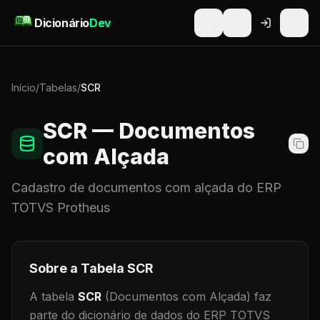
Pular para o conteúdo
Dicionário
Dev
Início
/
Tabelas
/
SCR
SCR
— Documentos
com Alçada
Cadastro de
documentos com alçada
do ERP
TOTVS Protheus
Sobre a Tabela
SCR
A tabela
SCR
(Documentos com Alçada)
faz
parte do dicionário de dados do ERP TOTVS