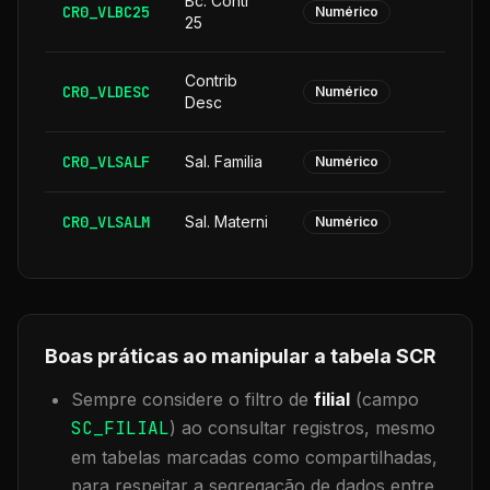
Bc. Contr
CR0_VLBC25
Numérico
25
Contrib
CR0_VLDESC
Numérico
Desc
CR0_VLSALF
Sal. Familia
Numérico
CR0_VLSALM
Sal. Materni
Numérico
Boas práticas ao manipular a tabela
SCR
Sempre considere o filtro de
filial
(campo
SC_FILIAL
) ao consultar registros, mesmo
em tabelas marcadas como compartilhadas,
para respeitar a segregação de dados entre