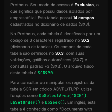
Protheus.
Seu modo de acesso é
Exclusivo
, o
que significa que
possui dados isolados por
empresa/filial
.
Esta tabela possui
14
campos
cadastrados no dicionário de dados (SX3).
No Protheus, cada tabela é identificada por um
código de 3 caracteres registrado no
SX2
(dicionário de tabelas). Os campos de cada
tabela são definidos no
SX3
, com suas
validações, gatilhos automáticos (SX7) e
consultas padrão F3 (SXB).
O arquivo físico
desta tabela é
SCR990
.
Para consultar ou manipular os registros da
tabela
SCR
em código ADVPL/TLPP, utilize
funções como
DbSelectArea("
SCR
")
,
DbSetOrder()
e
DbSeek()
.
Em inglês, esta
tabela é conhecida como "
Documents with