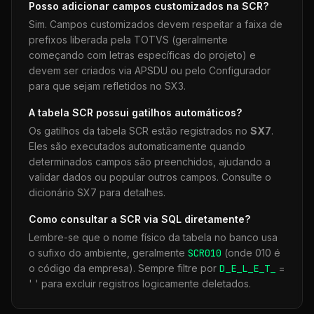
Posso adicionar campos customizados na
SCR
?
Sim. Campos customizados devem respeitar a faixa de
prefixos liberada pela TOTVS (geralmente
começando com letras específicas do projeto) e
devem ser criados via APSDU ou pelo Configurador
para que sejam refletidos no SX3.
A tabela
SCR
possui gatilhos automáticos?
Os gatilhos da tabela
SCR
estão registrados no
SX7
.
Eles são executados automaticamente quando
determinados campos são preenchidos, ajudando a
validar dados ou popular outros campos. Consulte o
dicionário SX7 para detalhes.
Como consultar a
SCR
via SQL diretamente?
Lembre-se que o nome físico da tabela no banco usa
o sufixo do ambiente, geralmente
SCR
010
(onde 010 é
o código da empresa). Sempre filtre por
D_E_L_E_T_
=
' ' para excluir registros logicamente deletados.