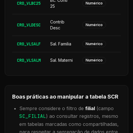
Bc. Contr
CR0_VLBC25
Numérico
25
Contrib
CR0_VLDESC
Numérico
Desc
CR0_VLSALF
Sal. Familia
Numérico
CR0_VLSALM
Sal. Materni
Numérico
Boas práticas ao manipular a tabela
SCR
Sempre considere o filtro de
filial
(campo
SC_FILIAL
) ao consultar registros, mesmo
em tabelas marcadas como compartilhadas,
para respeitar a segregação de dados entre