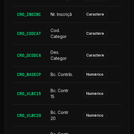
CR0_INDINC
Nr. Inscriçã
Caractere
Cod.
CR0_CODCAT
Caractere
Categor
Des.
CR0_DCODCA
2
Caractere
Categor
CR0_BASECP
Bc. Contrib.
Numérico
Bc. Contr
CR0_VLBC15
Numérico
15
Bc. Contr
CR0_VLBC20
Numérico
20