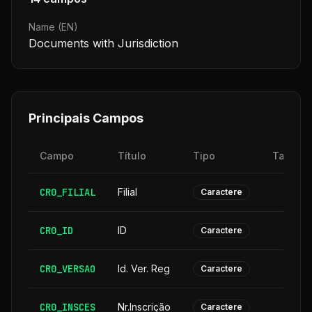
Name (EN)
Documents with Jurisdiction
Principais Campos
Campo
Título
Tipo
Tamanh
CR0_FILIAL
Filial
Caractere
CR0_ID
ID
Caractere
CR0_VERSAO
Id. Ver. Reg
Caractere
CR0_INSCES
Nr.Inscrição
Caractere