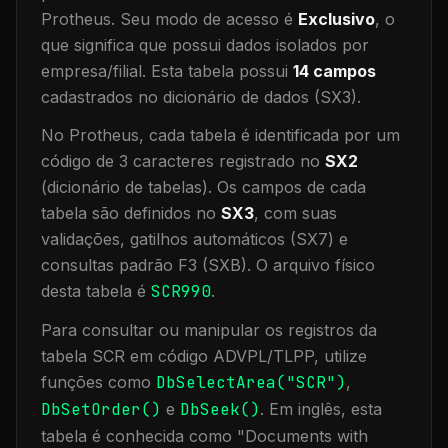
Protheus.
Seu modo de acesso é
Exclusivo
, o
que significa que
possui dados isolados por
empresa/filial
.
Esta tabela possui
14
campos
cadastrados no dicionário de dados (SX3).
No Protheus, cada tabela é identificada por um
código de 3 caracteres registrado no
SX2
(dicionário de tabelas). Os campos de cada
tabela são definidos no
SX3
, com suas
validações, gatilhos automáticos (SX7) e
consultas padrão F3 (SXB).
O arquivo físico
desta tabela é
SCR990
.
Para consultar ou manipular os registros da
tabela
SCR
em código ADVPL/TLPP, utilize
funções como
DbSelectArea("
SCR
")
,
DbSetOrder()
e
DbSeek()
.
Em inglês, esta
tabela é conhecida como "
Documents with