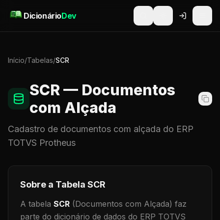
Pular para o conteúdo
Dicionário
Dev
Início
/
Tabelas
/
SCR
SCR
— Documentos
com Alçada
Cadastro de
documentos com alçada
do ERP
TOTVS Protheus
Sobre a Tabela
SCR
A tabela
SCR
(Documentos com Alçada)
faz
parte do dicionário de dados do ERP TOTVS