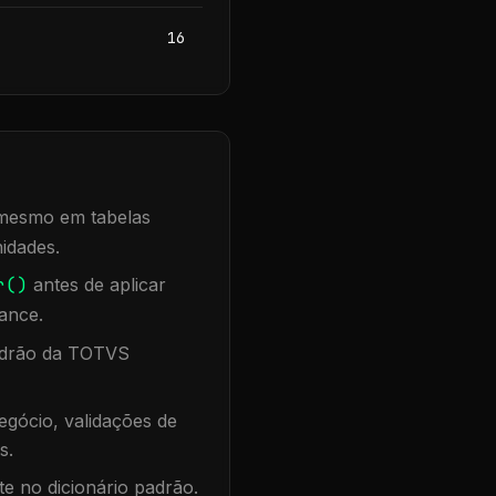
16
, mesmo em tabelas
idades.
r()
antes de aplicar
ance.
padrão da TOTVS
gócio, validações de
s.
te no dicionário padrão.