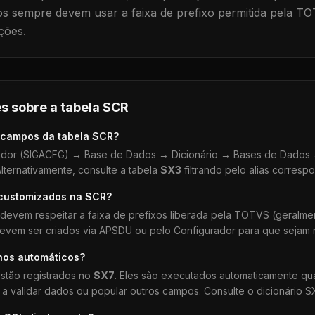
 sempre devem usar a faixa de prefixo permitida pela TO
ções.
s sobre a tabela
SCR
 campos da tabela
SCR
?
dor (SIGACFG) → Base de Dados → Dicionário → Bases de Dados →
lternativamente, consulte a tabela
SX3
filtrando pelo alias corresp
 customizados na
SCR
?
devem respeitar a faixa de prefixos liberada pela TOTVS (geralm
devem ser criados via APSDU ou pelo Configurador para que sejam r
hos automáticos?
stão registrados no
SX7
. Eles são executados automaticamente q
a validar dados ou popular outros campos. Consulte o dicionário S