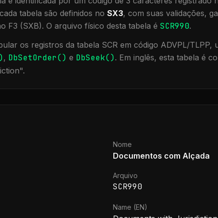
a é identificada por um código de 3 caracteres registrado
cada tabela são definidos no
SX3
, com suas validações, ga
ão F3 (SXB).
O arquivo físico desta tabela é
SCR990
.
ular os registros da tabela
SCR
em código ADVPL/TLPP, ut
)
,
DbSetOrder()
e
DbSeek()
.
Em inglês, esta tabela é 
iction
".
Nome
Documentos com Alçada
Arquivo
SCR990
Name (EN)