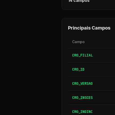
14
campos
Principais Campos
Campo
CR0_FILIAL
CR0_ID
CR0_VERSAO
CR0_INSCES
CR0_INDINC