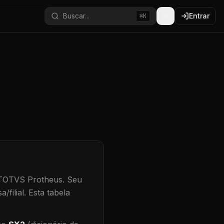
Buscar...
Entrar
⌘K
 TOTVS Protheus.
Seu
/filial
.
Esta tabela