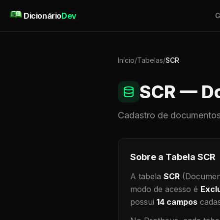
Pular para o conteúdo
Dicionário
Dev
G
Início
/
Tabelas
/
SCR
SCR
— Do
Cadastro de
documentos
Sobre a Tabela
SCR
A tabela
SCR
(Document
modo de acesso é
Excl
possui
14
campos
cadas