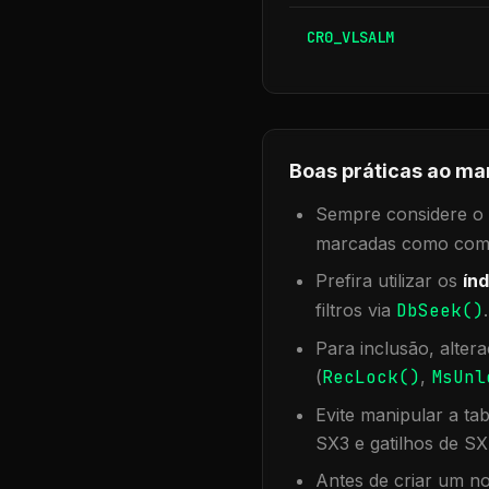
CR0_VLSALM
Boas práticas ao ma
Sempre considere o f
marcadas como compa
Prefira utilizar os
índ
filtros via
DbSeek()
Para inclusão, alter
(
RecLock()
,
MsUnl
Evite manipular a ta
SX3 e gatilhos de SX
Antes de criar um no