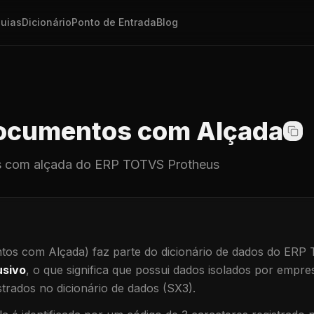
uias
Dicionário
Ponto de Entrada
Blog
cumentos com Alçada
 com alçada
do ERP TOTVS Protheus
os com Alçada)
faz parte do dicionário de dados do ERP
usivo
, o que significa que
possui dados isolados por empresa
trados no dicionário de dados (SX3).