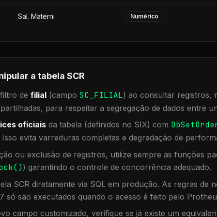
Sal. Materni
Numérico
nipular a tabela
SCR
iltro de
filial
(campo
SC_FILIAL
) ao consultar registros
rtilhadas, para respeitar a segregação de dados entre un
ices oficiais
da tabela (definidos no SIX) com
DbSetOrde
. Isso evita varreduras completas e degradação de perform
ação ou exclusão de registros, utilize sempre as funções 
ock()
) garantindo o controle de concorrência adequado.
bela
SCR
diretamente via SQL em produção. As regras de ne
7 só são executados quando o acesso é feito pelo Protheu
vo campo customizado, verifique se já existe um equivalen