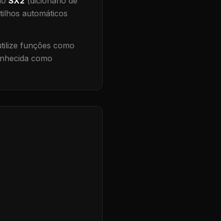
 no
SX2
(dicionário de
tilhos automáticos
ilize funções como
conhecida como