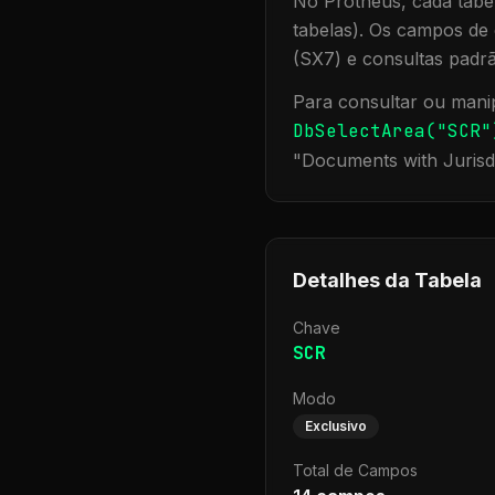
No Protheus, cada tabel
tabelas). Os campos de 
(SX7) e consultas padr
Para consultar ou manip
DbSelectArea("
SCR
"
"
Documents with Jurisd
Detalhes da Tabela
Chave
SCR
Modo
Exclusivo
Total de Campos