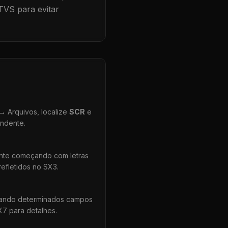
TVS para evitar
 Arquivos, localize
SCR
e
ondente.
ente começando com letras
efletidos no SX3.
uando determinados campos
X7 para detalhes.