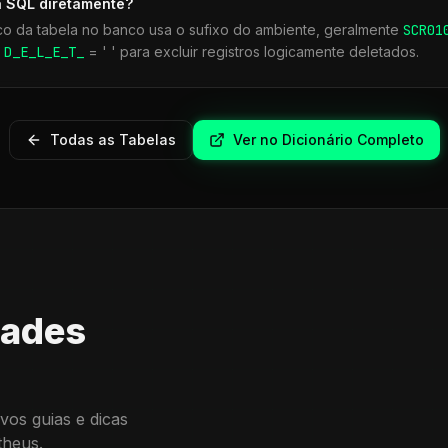
a SQL diretamente?
co da tabela no banco usa o sufixo do ambiente, geralmente
SCR
01
r
D_E_L_E_T_
= ' ' para excluir registros logicamente deletados.
Todas as Tabelas
Ver no Dicionário Completo
dades
vos guias e dicas
theus.