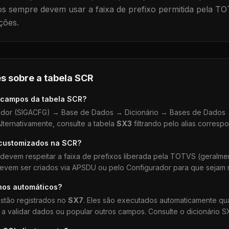
 sempre devem usar a faixa de prefixo permitida pela TO
ções.
s sobre a tabela
SCR
 campos da tabela
SCR
?
dor (SIGACFG) → Base de Dados → Dicionário → Bases de Dados →
lternativamente, consulte a tabela
SX3
filtrando pelo alias corresp
 customizados na
SCR
?
devem respeitar a faixa de prefixos liberada pela TOTVS (geralm
devem ser criados via APSDU ou pelo Configurador para que sejam r
hos automáticos?
stão registrados no
SX7
. Eles são executados automaticamente q
a validar dados ou popular outros campos. Consulte o dicionário S