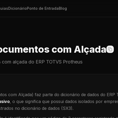
uias
Dicionário
Ponto de Entrada
Blog
cumentos com Alçada
 com alçada
do ERP TOTVS Protheus
os com Alçada)
faz parte do dicionário de dados do ERP
usivo
, o que significa que
possui dados isolados por empresa
trados no dicionário de dados (SX3).