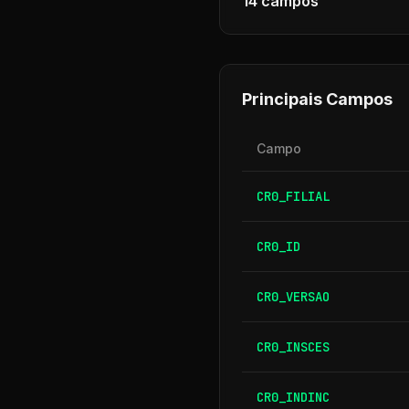
14
campos
Principais Campos
Campo
CR0_FILIAL
CR0_ID
CR0_VERSAO
CR0_INSCES
CR0_INDINC