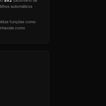
 no
SX2
(dicionário de
tilhos automáticos
ilize funções como
conhecida como