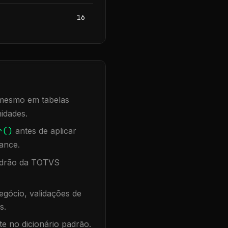
16
, mesmo em tabelas
idades.
r()
antes de aplicar
ance.
padrão da TOTVS
gócio, validações de
s.
te no dicionário padrão.