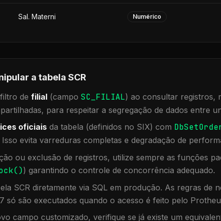
Sal. Materni
Numérico
nipular a tabela
SCR
iltro de
filial
(campo
SC_FILIAL
) ao consultar registros
rtilhadas, para respeitar a segregação de dados entre un
ices oficiais
da tabela (definidos no SIX) com
DbSetOrde
. Isso evita varreduras completas e degradação de perform
ação ou exclusão de registros, utilize sempre as funções 
ock()
) garantindo o controle de concorrência adequado.
bela
SCR
diretamente via SQL em produção. As regras de ne
7 só são executados quando o acesso é feito pelo Protheu
vo campo customizado, verifique se já existe um equivalen