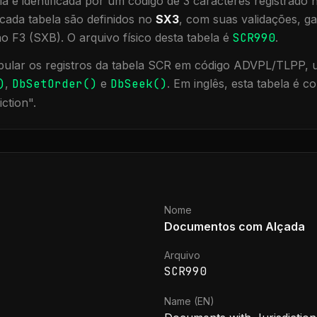
a é identificada por um código de 3 caracteres registrado
cada tabela são definidos no
SX3
, com suas validações, ga
ão F3 (SXB).
O arquivo físico desta tabela é
SCR990
.
ular os registros da tabela
SCR
em código ADVPL/TLPP, ut
)
,
DbSetOrder()
e
DbSeek()
.
Em inglês, esta tabela é 
iction
".
Nome
Documentos com Alçada
Arquivo
SCR990
Name (EN)