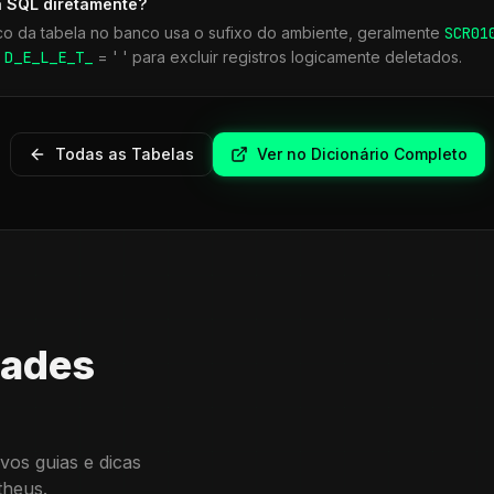
a SQL diretamente?
co da tabela no banco usa o sufixo do ambiente, geralmente
SCR
01
r
D_E_L_E_T_
= ' ' para excluir registros logicamente deletados.
Todas as Tabelas
Ver no Dicionário Completo
dades
vos guias e dicas
theus.