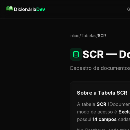
Pular para o conteúdo
Dicionário
Dev
G
Início
/
Tabelas
/
SCR
SCR
— Do
Cadastro de
documentos
Sobre a Tabela
SCR
A tabela
SCR
(Document
modo de acesso é
Excl
possui
14
campos
cadas