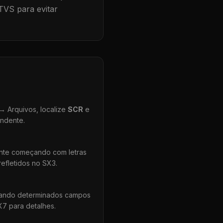
TVS para evitar
 Arquivos, localize
SCR
e
ondente.
ente começando com letras
efletidos no SX3.
uando determinados campos
X7 para detalhes.