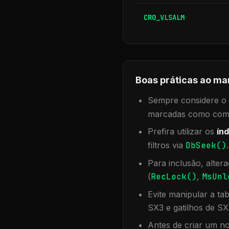
CR0_VLSALM
Boas práticas ao ma
Sempre considere o f
marcadas como compa
Prefira utilizar os
índ
filtros via
DbSeek()
Para inclusão, alter
(
RecLock()
,
MsUnl
Evite manipular a ta
SX3 e gatilhos de SX
Antes de criar um no