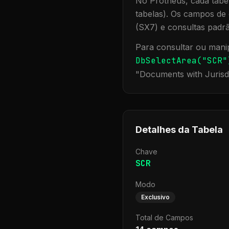
No Protheus, cada tabel
tabelas). Os campos de 
(SX7) e consultas padr
Para consultar ou manip
DbSelectArea("
SCR
"
"
Documents with Jurisd
Detalhes da Tabela
Chave
SCR
Modo
Exclusivo
Total de Campos