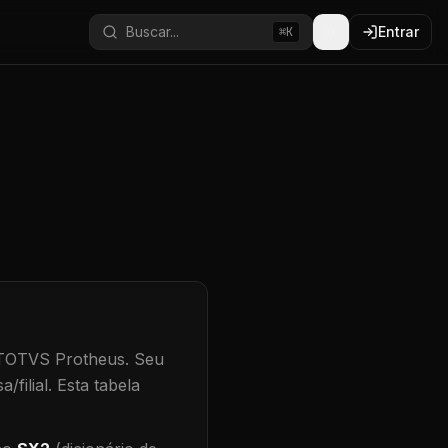
Buscar...
Entrar
⌘K
 TOTVS Protheus.
Seu
/filial
.
Esta tabela