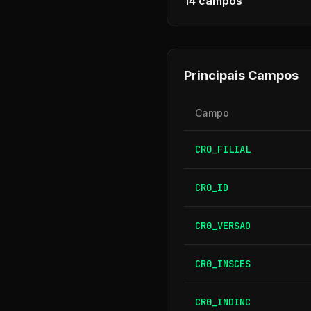
14
campos
Principais Campos
Campo
CR0_FILIAL
CR0_ID
CR0_VERSAO
CR0_INSCES
CR0_INDINC