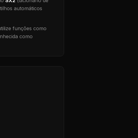
 no
SX2
(dicionário de
tilhos automáticos
ilize funções como
conhecida como