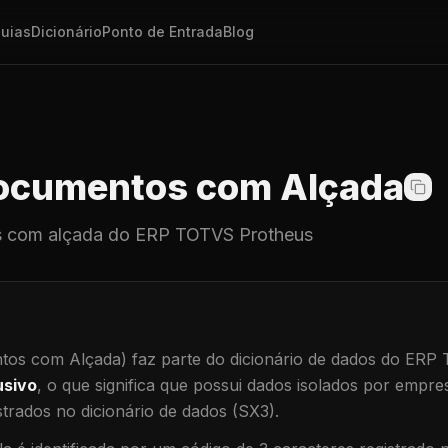
uias
Dicionário
Ponto de Entrada
Blog
cumentos com Alçada
 com alçada
do ERP TOTVS Protheus
os com Alçada)
faz parte do dicionário de dados do ERP
usivo
, o que significa que
possui dados isolados por empresa
trados no dicionário de dados (SX3).