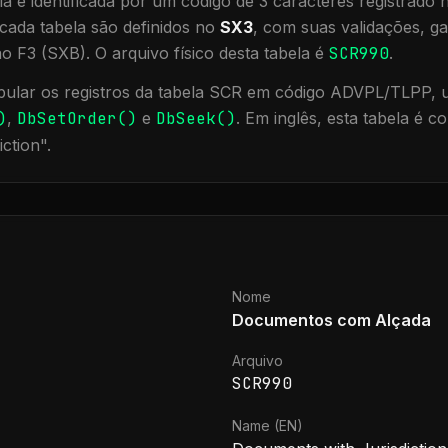
a é identificada por um código de 3 caracteres registrado
cada tabela são definidos no
SX3
, com suas validações, ga
ão F3 (SXB).
O arquivo físico desta tabela é
SCR990
.
ular os registros da tabela
SCR
em código ADVPL/TLPP, ut
)
,
DbSetOrder()
e
DbSeek()
.
Em inglês, esta tabela é 
iction
".
Nome
Documentos com Alçada
Arquivo
SCR990
Name (EN)