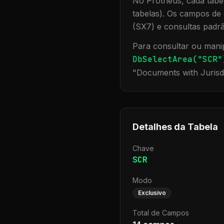
No Protheus, cada tabel
tabelas). Os campos de 
(SX7) e consultas padr
Para consultar ou manip
DbSelectArea("
SCR
"
"
Documents with Jurisd
Detalhes da Tabela
Chave
SCR
Modo
Exclusivo
Total de Campos