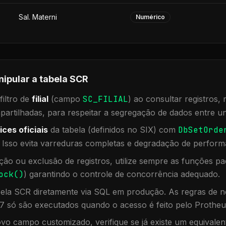
Sal. Materni
Numérico
nipular a tabela
SCR
iltro de
filial
(campo
SC_FILIAL
) ao consultar registros
rtilhadas, para respeitar a segregação de dados entre un
ices oficiais
da tabela (definidos no SIX) com
DbSetOrde
. Isso evita varreduras completas e degradação de perform
ação ou exclusão de registros, utilize sempre as funções 
ock()
) garantindo o controle de concorrência adequado.
bela
SCR
diretamente via SQL em produção. As regras de ne
7 só são executados quando o acesso é feito pelo Protheu
vo campo customizado, verifique se já existe um equivalen