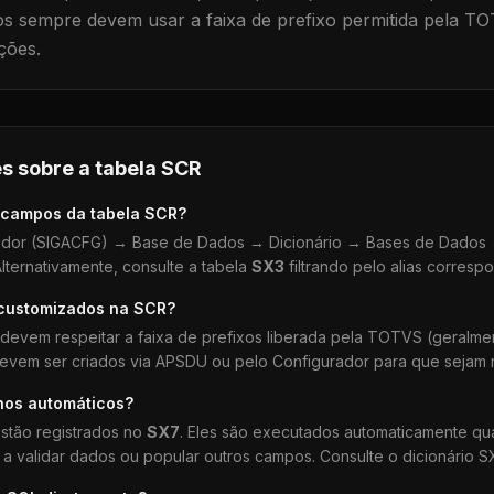
 sempre devem usar a faixa de prefixo permitida pela TO
ções.
s sobre a tabela
SCR
 campos da tabela
SCR
?
dor (SIGACFG) → Base de Dados → Dicionário → Bases de Dados →
lternativamente, consulte a tabela
SX3
filtrando pelo alias corresp
 customizados na
SCR
?
devem respeitar a faixa de prefixos liberada pela TOTVS (geralm
devem ser criados via APSDU ou pelo Configurador para que sejam r
hos automáticos?
stão registrados no
SX7
. Eles são executados automaticamente q
a validar dados ou popular outros campos. Consulte o dicionário S