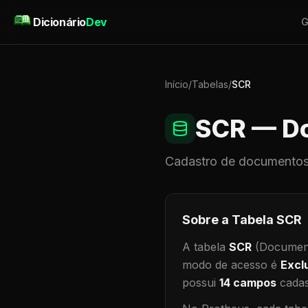
Pular para o conteúdo
Dicionário
Dev
G
Início
/
Tabelas
/
SCR
SCR
— Do
Cadastro de
documentos
Sobre a Tabela
SCR
A tabela
SCR
(Document
modo de acesso é
Excl
possui
14
campos
cadas