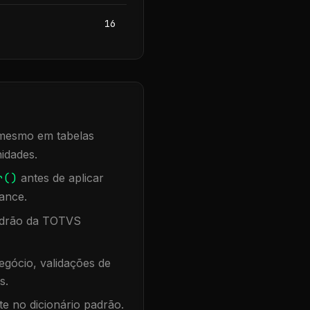
16
, mesmo em tabelas
idades.
r()
antes de aplicar
ance.
padrão da TOTVS
gócio, validações de
s.
te no dicionário padrão.