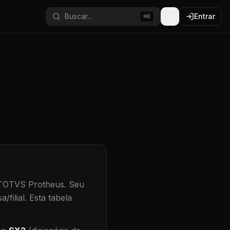
Buscar...
Entrar
⌘K
 TOTVS Protheus.
Seu
/filial
.
Esta tabela