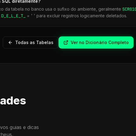
a SQL diretamente?
co da tabela no banco usa o sufixo do ambiente, geralmente
SCR
01
r
D_E_L_E_T_
= ' ' para excluir registros logicamente deletados.
Todas as Tabelas
Ver no Dicionário Completo
dades
vos guias e dicas
theus.