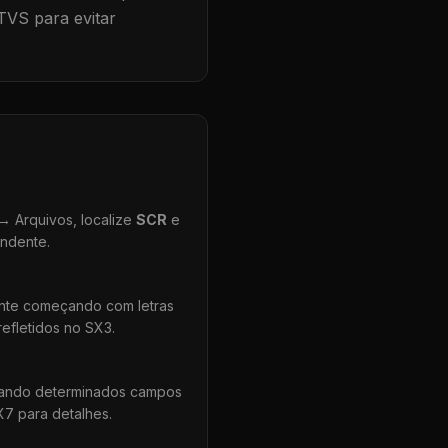
TVS para evitar
 Arquivos, localize
SCR
e
ondente.
ente começando com letras
efletidos no SX3.
uando determinados campos
X7 para detalhes.