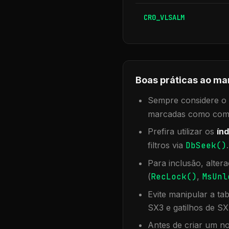
CR0_VLSALM
Boas práticas ao ma
Sempre considere o f
marcadas como compa
Prefira utilizar os
índ
filtros via
DbSeek()
Para inclusão, alter
(
RecLock()
,
MsUnl
Evite manipular a ta
SX3 e gatilhos de SX
Antes de criar um no