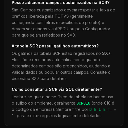
Posso adicionar campos customizados na
SCR
?
Sim. Campos customizados devem respeitar a faixa de
prefixos liberada pela TOTVS (geralmente
começando com letras específicas do projeto) e
devem ser criados via APSDU ou pelo Configurador
para que sejam refletidos no SX3.
A tabela
SCR
possui gatilhos automáticos?
Os gatilhos da tabela
SCR
estão registrados no
SX7
.
Eles são executados automaticamente quando
determinados campos são preenchidos, ajudando a
validar dados ou popular outros campos. Consulte o
dicionário SX7 para detalhes.
Como consultar a
SCR
via SQL diretamente?
Lembre-se que o nome físico da tabela no banco usa
o sufixo do ambiente, geralmente
SCR
010
(onde 010 é
o código da empresa). Sempre filtre por
D_E_L_E_T_
=
' ' para excluir registros logicamente deletados.