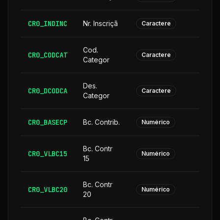
CR0_INDINC
Nr. Inscriçã
Caractere
Cod.
CR0_CODCAT
Caractere
Categor
Des.
CR0_DCODCA
2
Caractere
Categor
CR0_BASECP
Bc. Contrib.
Numérico
Bc. Contr
CR0_VLBC15
Numérico
15
Bc. Contr
CR0_VLBC20
Numérico
20