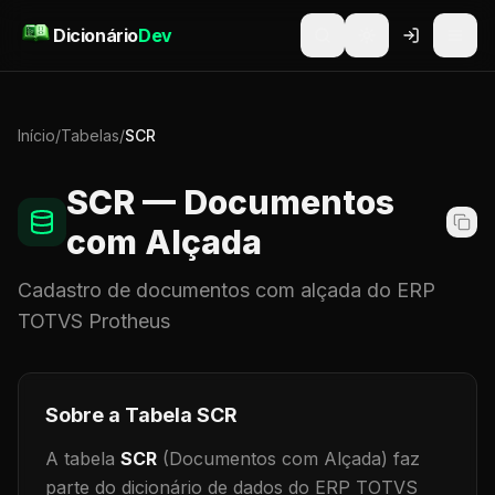
Pular para o conteúdo
Dicionário
Dev
Início
/
Tabelas
/
SCR
SCR
— Documentos
com Alçada
Cadastro de
documentos com alçada
do ERP
TOTVS Protheus
Sobre a Tabela
SCR
A tabela
SCR
(Documentos com Alçada)
faz
parte do dicionário de dados do ERP TOTVS