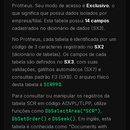
Protheus.
Seu modo de acesso é
Exclusivo
, o
que significa que
possui dados isolados por
empresa/filial
.
Esta tabela possui
14
campos
cadastrados no dicionário de dados (SX3).
No Protheus, cada tabela é identificada por um
código de 3 caracteres registrado no
SX2
(dicionário de tabelas). Os campos de cada
tabela são definidos no
SX3
, com suas
validações, gatilhos automáticos (SX7) e
consultas padrão F3 (SXB).
O arquivo físico
desta tabela é
SCR990
.
Para consultar ou manipular os registros da
tabela
SCR
em código ADVPL/TLPP, utilize
funções como
DbSelectArea("
SCR
")
,
DbSetOrder()
e
DbSeek()
.
Em inglês, esta
tabela é conhecida como "
Documents with