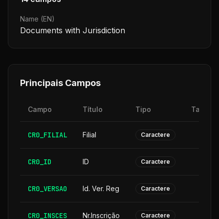
Name (EN)
Documents with Jurisdiction
Principais Campos
Campo
Título
Tipo
Tamanh
CR0_FILIAL
Filial
Caractere
CR0_ID
ID
Caractere
CR0_VERSAO
Id. Ver. Reg
Caractere
CR0_INSCES
Nr.Inscrição
Caractere