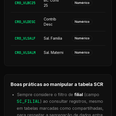
Bc. Contr
CR0_VLBC25
Numérico
25
Contrib
CR0_VLDESC
Numérico
Desc
CR0_VLSALF
Sal. Familia
Numérico
CR0_VLSALM
Sal. Materni
Numérico
Boas práticas ao manipular a tabela
SCR
Sempre considere o filtro de
filial
(campo
SC_FILIAL
) ao consultar registros, mesmo
em tabelas marcadas como compartilhadas,
para respeitar a segregação de dados entre