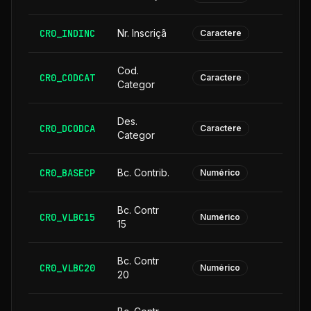
CR0_INDINC
Nr. Inscriçã
Caractere
Cod.
CR0_CODCAT
Caractere
Categor
Des.
CR0_DCODCA
2
Caractere
Categor
CR0_BASECP
Bc. Contrib.
Numérico
Bc. Contr
CR0_VLBC15
Numérico
15
Bc. Contr
CR0_VLBC20
Numérico
20