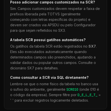
Posso adicionar campos customizados na
SCR
?
Sim. Campos customizados devem respeitar a faixa de
prefixos liberada pela TOTVS (geralmente
começando com letras específicas do projeto) e
devem ser criados via APSDU ou pelo Configurador
para que sejam refletidos no SX3.
A tabela
SCR
possui gatilhos automáticos?
Os gatilhos da tabela
SCR
estão registrados no
SX7
.
Eles são executados automaticamente quando
determinados campos são preenchidos, ajudando a
validar dados ou popular outros campos. Consulte o
dicionário SX7 para detalhes.
Como consultar a
SCR
via SQL diretamente?
Lembre-se que o nome físico da tabela no banco usa
o sufixo do ambiente, geralmente
SCR
010
(onde 010 é
o código da empresa). Sempre filtre por
D_E_L_E_T_
=
' ' para excluir registros logicamente deletados.