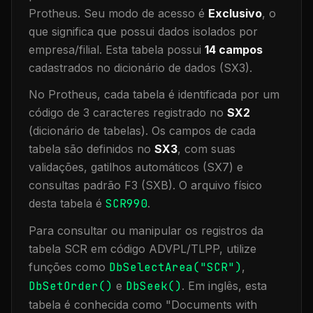
Protheus.
Seu modo de acesso é
Exclusivo
, o
que significa que
possui dados isolados por
empresa/filial
.
Esta tabela possui
14
campos
cadastrados no dicionário de dados (SX3).
No Protheus, cada tabela é identificada por um
código de 3 caracteres registrado no
SX2
(dicionário de tabelas). Os campos de cada
tabela são definidos no
SX3
, com suas
validações, gatilhos automáticos (SX7) e
consultas padrão F3 (SXB).
O arquivo físico
desta tabela é
SCR990
.
Para consultar ou manipular os registros da
tabela
SCR
em código ADVPL/TLPP, utilize
funções como
DbSelectArea("
SCR
")
,
DbSetOrder()
e
DbSeek()
.
Em inglês, esta
tabela é conhecida como "
Documents with