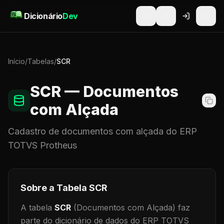
Pular para o conteúdo
Dicionário
Dev
Início
/
Tabelas
/
SCR
SCR
— Documentos
com Alçada
Cadastro de
documentos com alçada
do ERP
TOTVS Protheus
Sobre a Tabela
SCR
A tabela
SCR
(Documentos com Alçada)
faz
parte do dicionário de dados do ERP TOTVS