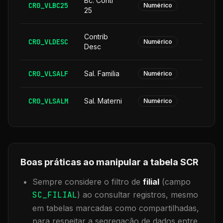
Bc. Contr
CR0_VLBC25
Numérico
25
Contrib
CR0_VLDESC
Numérico
Desc
CR0_VLSALF
Sal. Familia
Numérico
CR0_VLSALM
Sal. Materni
Numérico
Boas práticas ao manipular a tabela
SCR
Sempre considere o filtro de
filial
(campo
SC_FILIAL
) ao consultar registros, mesmo
em tabelas marcadas como compartilhadas,
para respeitar a segregação de dados entre