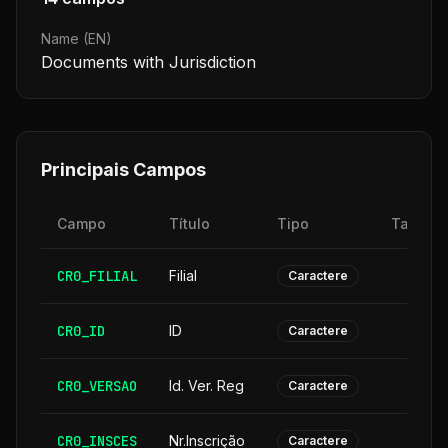
Name (EN)
Documents with Jurisdiction
Principais Campos
Campo
Título
Tipo
Tamanh
CR0_FILIAL
Filial
Caractere
CR0_ID
ID
Caractere
CR0_VERSAO
Id. Ver. Reg
Caractere
CR0_INSCES
Nr.Inscrição
Caractere