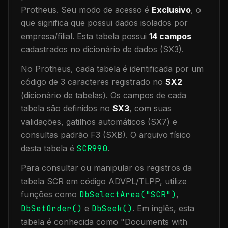
Protheus.
Seu modo de acesso é
Exclusivo
, o
que significa que
possui dados isolados por
empresa/filial
.
Esta tabela possui
14
campos
cadastrados no dicionário de dados (SX3).
No Protheus, cada tabela é identificada por um
código de 3 caracteres registrado no
SX2
(dicionário de tabelas). Os campos de cada
tabela são definidos no
SX3
, com suas
validações, gatilhos automáticos (SX7) e
consultas padrão F3 (SXB).
O arquivo físico
desta tabela é
SCR990
.
Para consultar ou manipular os registros da
tabela
SCR
em código ADVPL/TLPP, utilize
funções como
DbSelectArea("
SCR
")
,
DbSetOrder()
e
DbSeek()
.
Em inglês, esta
tabela é conhecida como "
Documents with