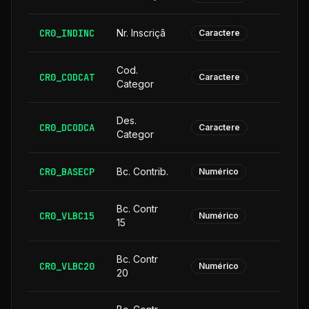
CR0_INDINC
Nr. Inscriçã
Caractere
Cod.
CR0_CODCAT
Caractere
Categor
Des.
CR0_DCODCA
2
Caractere
Categor
CR0_BASECP
Bc. Contrib.
Numérico
Bc. Contr
CR0_VLBC15
Numérico
15
Bc. Contr
CR0_VLBC20
Numérico
20