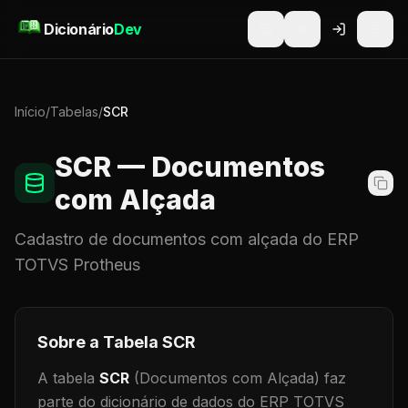
Pular para o conteúdo
Dicionário
Dev
Início
/
Tabelas
/
SCR
SCR
— Documentos
com Alçada
Cadastro de
documentos com alçada
do ERP
TOTVS Protheus
Sobre a Tabela
SCR
A tabela
SCR
(Documentos com Alçada)
faz
parte do dicionário de dados do ERP TOTVS