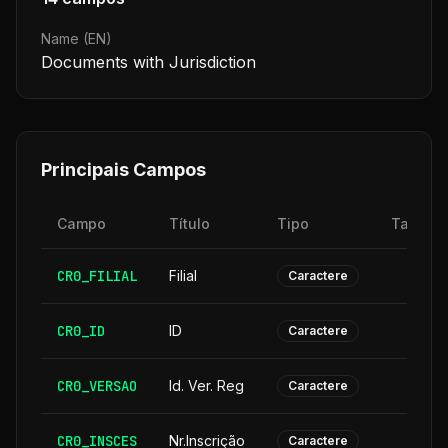
Name (EN)
Documents with Jurisdiction
Principais Campos
Campo
Título
Tipo
Tamanh
CR0_FILIAL
Filial
Caractere
CR0_ID
ID
Caractere
CR0_VERSAO
Id. Ver. Reg
Caractere
CR0_INSCES
Nr.Inscrição
Caractere