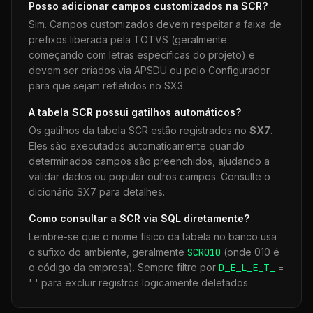
Posso adicionar campos customizados na
SCR
?
Sim. Campos customizados devem respeitar a faixa de
prefixos liberada pela TOTVS (geralmente
começando com letras específicas do projeto) e
devem ser criados via APSDU ou pelo Configurador
para que sejam refletidos no SX3.
A tabela
SCR
possui gatilhos automáticos?
Os gatilhos da tabela
SCR
estão registrados no
SX7
.
Eles são executados automaticamente quando
determinados campos são preenchidos, ajudando a
validar dados ou popular outros campos. Consulte o
dicionário SX7 para detalhes.
Como consultar a
SCR
via SQL diretamente?
Lembre-se que o nome físico da tabela no banco usa
o sufixo do ambiente, geralmente
SCR
010
(onde 010 é
o código da empresa). Sempre filtre por
D_E_L_E_T_
=
' ' para excluir registros logicamente deletados.