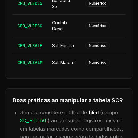
Bc. Contr
CR0_VLBC25
Numérico
25
Contrib
CR0_VLDESC
Numérico
Desc
CR0_VLSALF
Sal. Familia
Numérico
CR0_VLSALM
Sal. Materni
Numérico
Boas práticas ao manipular a tabela
SCR
Sempre considere o filtro de
filial
(campo
SC_FILIAL
) ao consultar registros, mesmo
em tabelas marcadas como compartilhadas,
para respeitar a segregação de dados entre