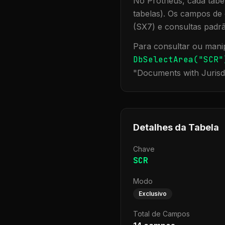
No Protheus, cada tabel
tabelas). Os campos de 
(SX7) e consultas padr
Para consultar ou manip
DbSelectArea("
SCR
"
"
Documents with Jurisd
Detalhes da Tabela
Chave
SCR
Modo
Exclusivo
Total de Campos