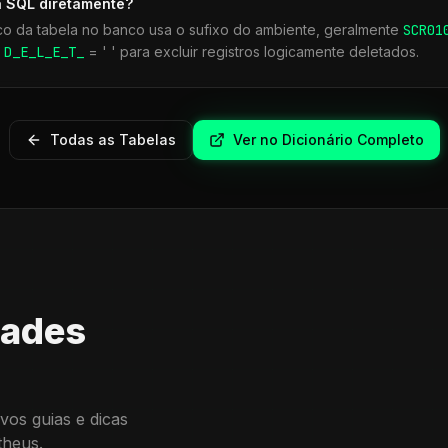
a SQL diretamente?
co da tabela no banco usa o sufixo do ambiente, geralmente
SCR
01
r
D_E_L_E_T_
= ' ' para excluir registros logicamente deletados.
Todas as Tabelas
Ver no Dicionário Completo
dades
vos guias e dicas
theus.