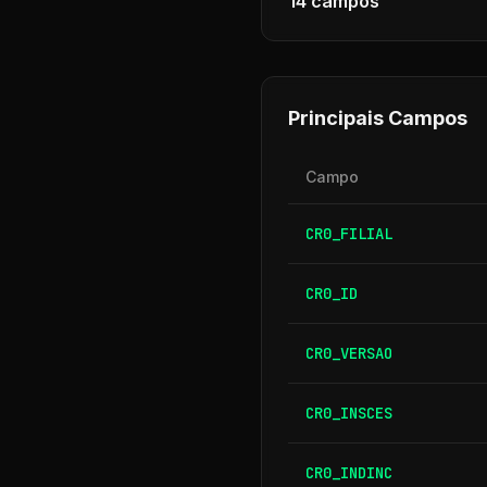
14
campos
Principais Campos
Campo
CR0_FILIAL
CR0_ID
CR0_VERSAO
CR0_INSCES
CR0_INDINC