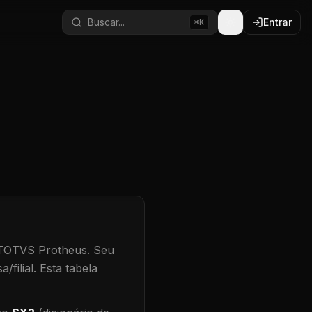
Buscar...
Entrar
⌘K
 TOTVS Protheus.
Seu
/filial
.
Esta tabela