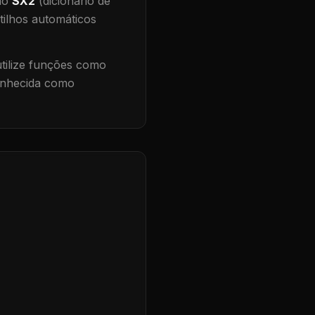
 no
SX2
(dicionário de
tilhos automáticos
ilize funções como
conhecida como