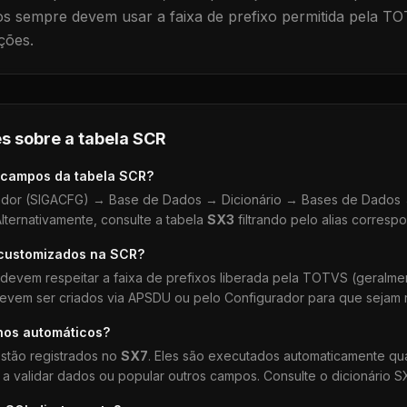
 sempre devem usar a faixa de prefixo permitida pela TO
ções.
s sobre a tabela
SCR
 campos da tabela
SCR
?
dor (SIGACFG) → Base de Dados → Dicionário → Bases de Dados →
lternativamente, consulte a tabela
SX3
filtrando pelo alias corresp
 customizados na
SCR
?
devem respeitar a faixa de prefixos liberada pela TOTVS (geralm
devem ser criados via APSDU ou pelo Configurador para que sejam r
hos automáticos?
stão registrados no
SX7
. Eles são executados automaticamente q
a validar dados ou popular outros campos. Consulte o dicionário S