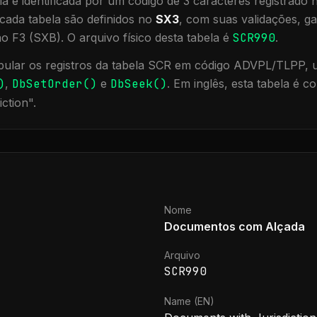
a é identificada por um código de 3 caracteres registrado
cada tabela são definidos no
SX3
, com suas validações, ga
ão F3 (SXB).
O arquivo físico desta tabela é
SCR990
.
ular os registros da tabela
SCR
em código ADVPL/TLPP, ut
)
,
DbSetOrder()
e
DbSeek()
.
Em inglês, esta tabela é 
iction
".
Nome
Documentos com Alçada
Arquivo
SCR990
Name (EN)