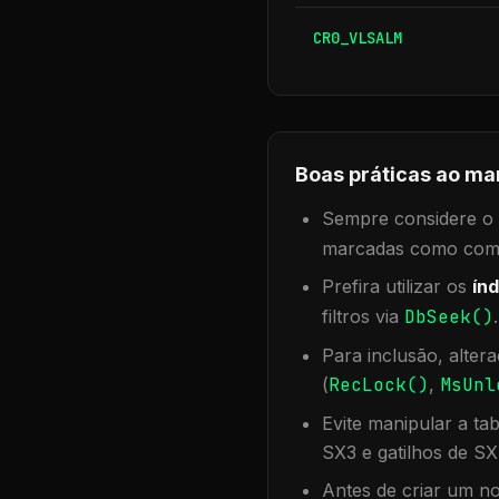
CR0_VLSALM
Boas práticas ao ma
Sempre considere o f
marcadas como compa
Prefira utilizar os
índ
filtros via
DbSeek()
Para inclusão, alter
(
RecLock()
,
MsUnl
Evite manipular a ta
SX3 e gatilhos de SX
Antes de criar um no