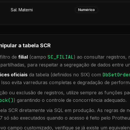
Sal. Materni
Numérico
nipular a tabela
SCR
iltro de
filial
(campo
SC_FILIAL
) ao consultar registros
rtilhadas, para respeitar a segregação de dados entre un
ices oficiais
da tabela (definidos no SIX) com
DbSetOrde
. Isso evita varreduras completas e degradação de perform
ação ou exclusão de registros, utilize sempre as funções 
ock()
) garantindo o controle de concorrência adequado.
bela
SCR
diretamente via SQL em produção. As regras de ne
7 só são executados quando o acesso é feito pelo Protheu
vo campo customizado, verifique se já existe um equivalen