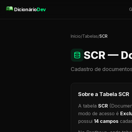
Pular para o conteúdo
Dicionário
Dev
G
Início
/
Tabelas
/
SCR
SCR
— Do
Cadastro de
documentos
Sobre a Tabela
SCR
A tabela
SCR
(Document
modo de acesso é
Excl
possui
14
campos
cadas