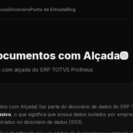
uias
Dicionário
Ponto de Entrada
Blog
cumentos com Alçada
 com alçada
do ERP TOTVS Protheus
os com Alçada)
faz parte do dicionário de dados do ERP
usivo
, o que significa que
possui dados isolados por empresa
trados no dicionário de dados (SX3).