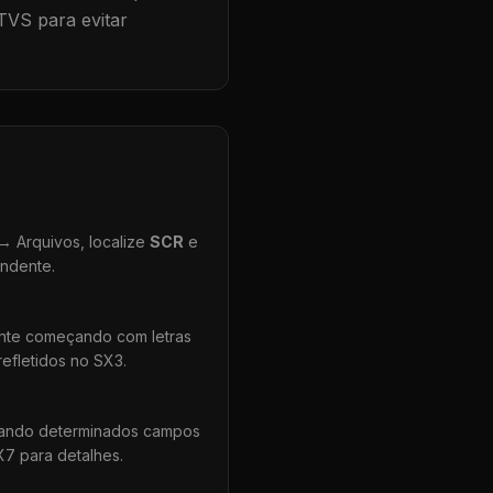
TVS para evitar
 Arquivos, localize
SCR
e
ondente.
ente começando com letras
efletidos no SX3.
uando determinados campos
X7 para detalhes.