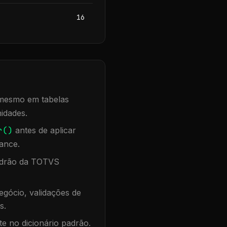
16
, mesmo em tabelas
idades.
r()
antes de aplicar
ance.
padrão da TOTVS
gócio, validações de
s.
te no dicionário padrão.