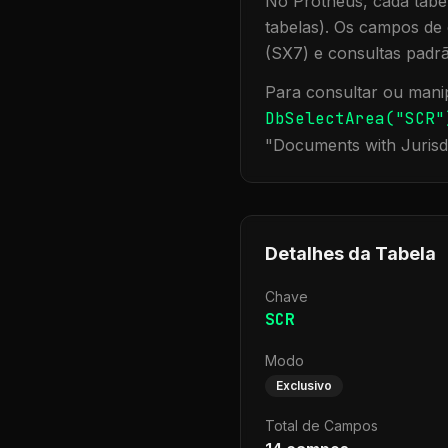
No Protheus, cada tabel
tabelas). Os campos de 
(SX7) e consultas padr
Para consultar ou manip
DbSelectArea("
SCR
"
"
Documents with Jurisd
Detalhes da Tabela
Chave
SCR
Modo
Exclusivo
Total de Campos