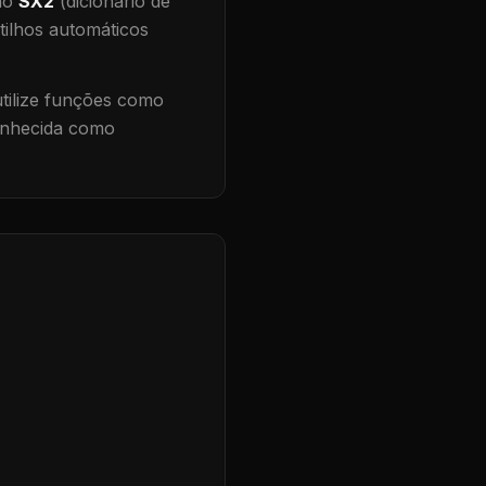
 no
SX2
(dicionário de
tilhos automáticos
ilize funções como
conhecida como