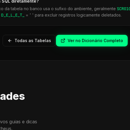
a SQL diretamente?
co da tabela no banco usa o sufixo do ambiente, geralmente
SCR
01
r
D_E_L_E_T_
= ' ' para excluir registros logicamente deletados.
Todas as Tabelas
Ver no Dicionário Completo
dades
vos guias e dicas
theus.