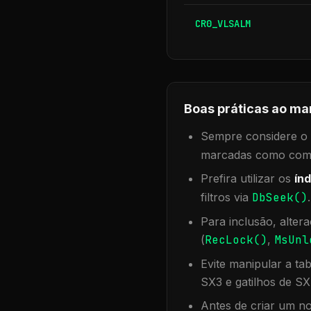
CR0_VLSALM
Boas práticas ao ma
Sempre considere o f
marcadas como compa
Prefira utilizar os
índ
filtros via
DbSeek()
Para inclusão, alter
(
RecLock()
,
MsUnl
Evite manipular a ta
SX3 e gatilhos de SX
Antes de criar um no