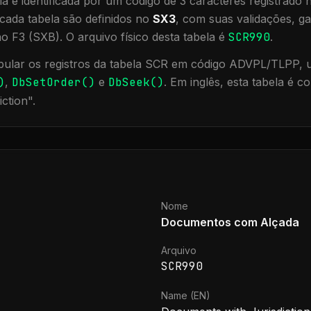
a é identificada por um código de 3 caracteres registrado
cada tabela são definidos no
SX3
, com suas validações, ga
ão F3 (SXB).
O arquivo físico desta tabela é
SCR990
.
ular os registros da tabela
SCR
em código ADVPL/TLPP, ut
)
,
DbSetOrder()
e
DbSeek()
.
Em inglês, esta tabela é 
iction
".
Nome
Documentos com Alçada
Arquivo
SCR990
Name (EN)