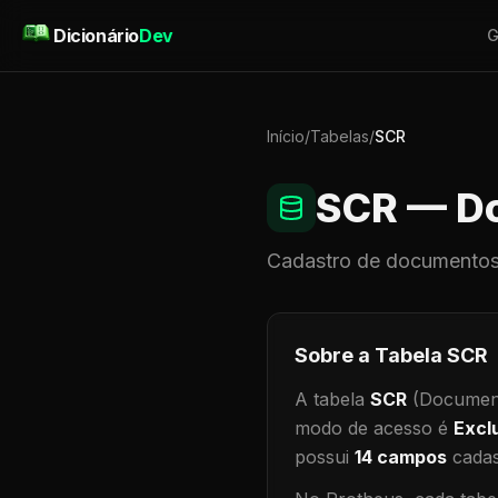
Pular para o conteúdo
Dicionário
Dev
G
Início
/
Tabelas
/
SCR
SCR
— Do
Cadastro de
documentos
Sobre a Tabela
SCR
A tabela
SCR
(Document
modo de acesso é
Excl
possui
14
campos
cadas