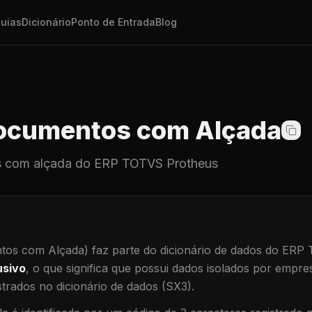
uias
Dicionário
Ponto de Entrada
Blog
cumentos com Alçada
 com alçada
do ERP TOTVS Protheus
os com Alçada)
faz parte do dicionário de dados do ERP
usivo
, o que significa que
possui dados isolados por empresa
trados no dicionário de dados (SX3).