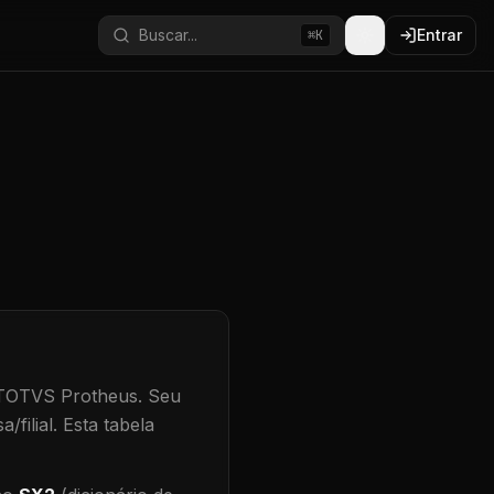
Buscar...
Entrar
⌘K
 TOTVS Protheus.
Seu
/filial
.
Esta tabela