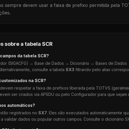
 sempre devem usar a faixa de prefixo permitida pela TO
ções.
s sobre a tabela
SCR
 campos da tabela
SCR
?
dor (SIGACFG) → Base de Dados → Dicionário → Bases de Dados →
lternativamente, consulte a tabela
SX3
filtrando pelo alias corresp
 customizados na
SCR
?
devem respeitar a faixa de prefixos liberada pela TOTVS (geralm
devem ser criados via APSDU ou pelo Configurador para que sejam r
hos automáticos?
stão registrados no
SX7
. Eles são executados automaticamente q
a validar dados ou popular outros campos. Consulte o dicionário S