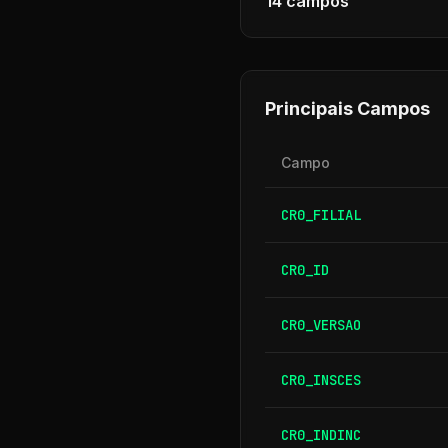
14
campos
Principais Campos
Campo
CR0_FILIAL
CR0_ID
CR0_VERSAO
CR0_INSCES
CR0_INDINC