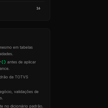
16
, mesmo em tabelas
idades.
r()
antes de aplicar
ance.
padrão da TOTVS
gócio, validações de
s.
te no dicionário padrão.