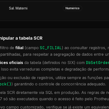
Sal. Materni
Numérico
nipular a tabela
SCR
iltro de
filial
(campo
SC_FILIAL
) ao consultar registros
rtilhadas, para respeitar a segregação de dados entre un
ices oficiais
da tabela (definidos no SIX) com
DbSetOrde
. Isso evita varreduras completas e degradação de perform
ação ou exclusão de registros, utilize sempre as funções 
ock()
) garantindo o controle de concorrência adequado.
bela
SCR
diretamente via SQL em produção. As regras de ne
7 só são executados quando o acesso é feito pelo Protheu
vo campo customizado, verifique se já existe um equivalen