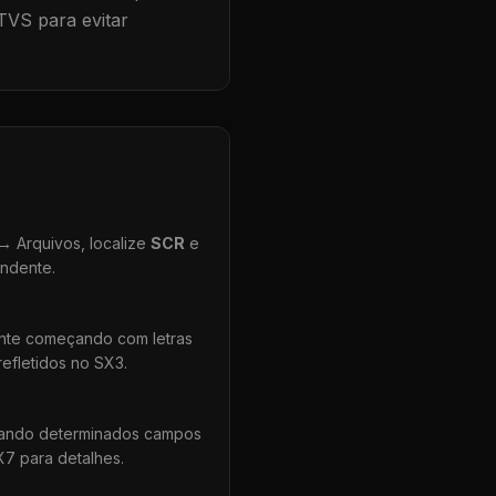
TVS para evitar
 Arquivos, localize
SCR
e
ondente.
ente começando com letras
efletidos no SX3.
uando determinados campos
X7 para detalhes.