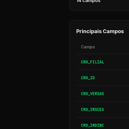
14
campos
Principais Campos
Campo
CR0_FILIAL
CR0_ID
CR0_VERSAO
CR0_INSCES
CR0_INDINC