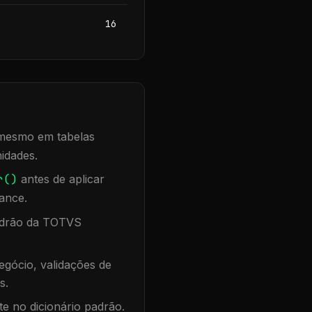
16
, mesmo em tabelas
idades.
r()
antes de aplicar
ance.
padrão da TOTVS
gócio, validações de
s.
te no dicionário padrão.