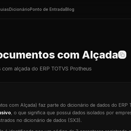
uias
Dicionário
Ponto de Entrada
Blog
cumentos com Alçada
 com alçada
do ERP TOTVS Protheus
os com Alçada)
faz parte do dicionário de dados do ERP
usivo
, o que significa que
possui dados isolados por empresa
trados no dicionário de dados (SX3).