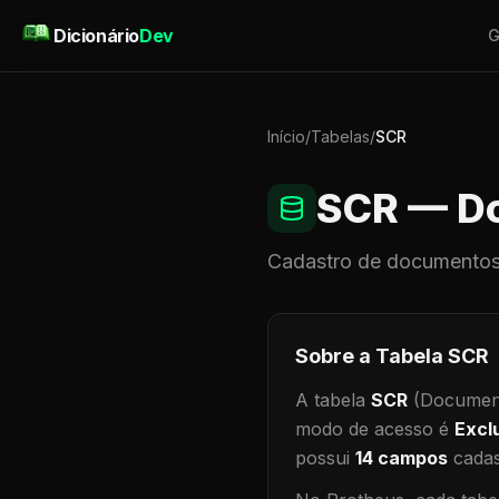
Pular para o conteúdo
Dicionário
Dev
G
Início
/
Tabelas
/
SCR
SCR
— Do
Cadastro de
documentos
Sobre a Tabela
SCR
A tabela
SCR
(Document
modo de acesso é
Excl
possui
14
campos
cadas