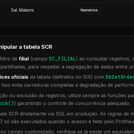
Sal. Materni
Numérico
nipular a tabela
SCR
iltro de
filial
(campo
SC_FILIAL
) ao consultar registros
rtilhadas, para respeitar a segregação de dados entre un
ices oficiais
da tabela (definidos no SIX) com
DbSetOrde
. Isso evita varreduras completas e degradação de perform
ação ou exclusão de registros, utilize sempre as funções 
ock()
) garantindo o controle de concorrência adequado.
bela
SCR
diretamente via SQL em produção. As regras de ne
7 só são executados quando o acesso é feito pelo Protheu
vo campo customizado, verifique se já existe um equivalen