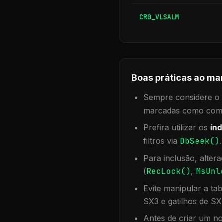
CR0_VLSALM
Boas práticas ao ma
Sempre considere o f
marcadas como compa
Prefira utilizar os
índ
filtros via
DbSeek()
Para inclusão, alter
(
RecLock()
,
MsUnl
Evite manipular a ta
SX3 e gatilhos de SX
Antes de criar um no