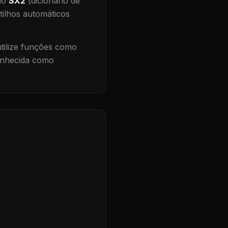
 no
SX2
(dicionário de
tilhos automáticos
ilize funções como
conhecida como