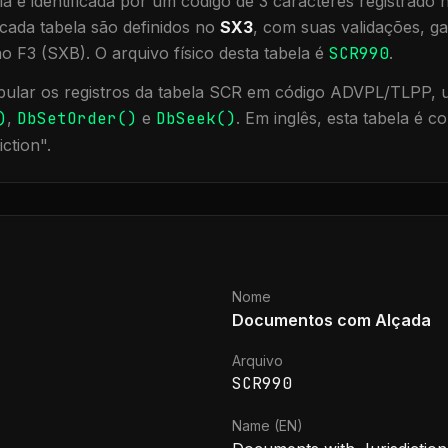
a é identificada por um código de 3 caracteres registrado
cada tabela são definidos no
SX3
, com suas validações, ga
ão F3 (SXB).
O arquivo físico desta tabela é
SCR990
.
ular os registros da tabela
SCR
em código ADVPL/TLPP, ut
)
,
DbSetOrder()
e
DbSeek()
.
Em inglês, esta tabela é 
iction
".
Nome
Documentos com Alçada
Arquivo
SCR990
Name (EN)