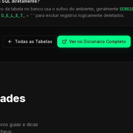
a SQL diretamente?
co da tabela no banco usa o sufixo do ambiente, geralmente
SCR
01
r
D_E_L_E_T_
= ' ' para excluir registros logicamente deletados.
Todas as Tabelas
Ver no Dicionário Completo
dades
vos guias e dicas
theus.