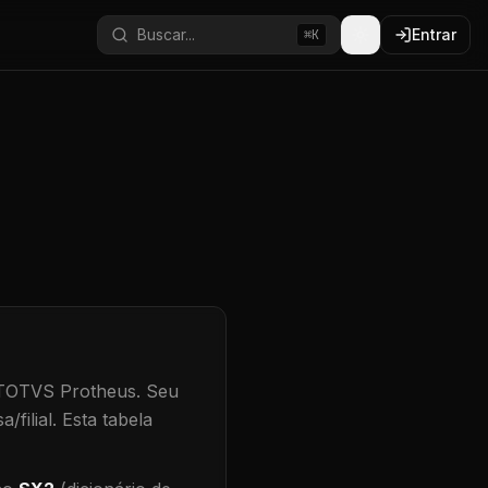
Buscar...
Entrar
⌘K
 TOTVS Protheus.
Seu
/filial
.
Esta tabela