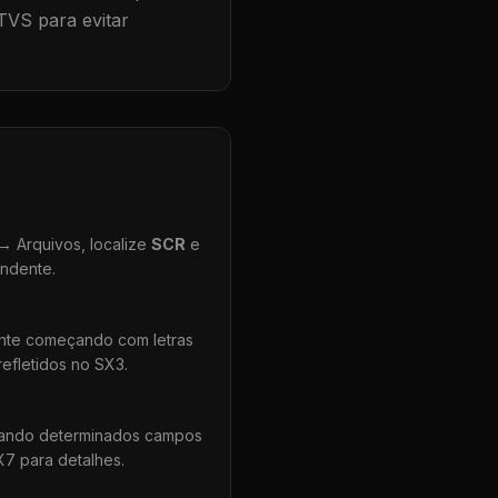
TVS para evitar
 Arquivos, localize
SCR
e
ondente.
ente começando com letras
efletidos no SX3.
uando determinados campos
X7 para detalhes.