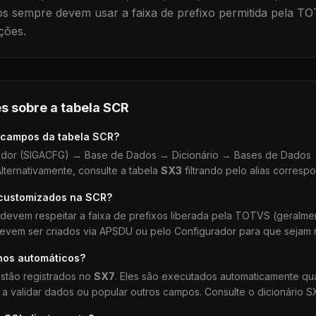
 sempre devem usar a faixa de prefixo permitida pela TO
ções.
s sobre a tabela
SCR
 campos da tabela
SCR
?
dor (SIGACFG) → Base de Dados → Dicionário → Bases de Dados →
lternativamente, consulte a tabela
SX3
filtrando pelo alias corresp
 customizados na
SCR
?
devem respeitar a faixa de prefixos liberada pela TOTVS (geralm
devem ser criados via APSDU ou pelo Configurador para que sejam r
hos automáticos?
stão registrados no
SX7
. Eles são executados automaticamente q
a validar dados ou popular outros campos. Consulte o dicionário S