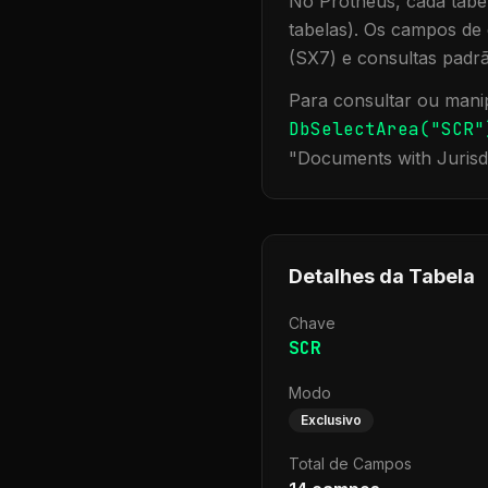
No Protheus, cada tabel
tabelas). Os campos de 
(SX7) e consultas padr
Para consultar ou manip
DbSelectArea("
SCR
"
"
Documents with Jurisd
Detalhes da Tabela
Chave
SCR
Modo
Exclusivo
Total de Campos