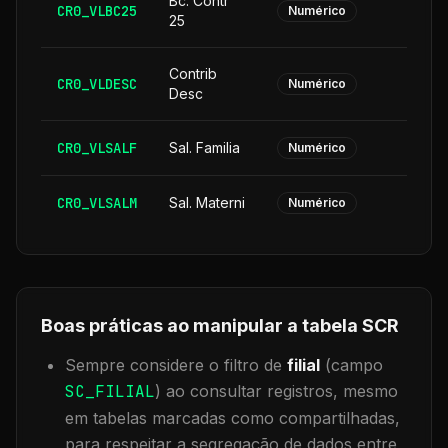
Bc. Contr
CR0_VLBC25
Numérico
25
Contrib
CR0_VLDESC
Numérico
Desc
CR0_VLSALF
Sal. Familia
Numérico
CR0_VLSALM
Sal. Materni
Numérico
Boas práticas ao manipular a tabela
SCR
Sempre considere o filtro de
filial
(campo
SC_FILIAL
) ao consultar registros, mesmo
em tabelas marcadas como compartilhadas,
para respeitar a segregação de dados entre