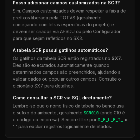
Posso adicionar campos customizados na
SCR
?
Sim. Campos customizados devem respeitar a faixa de
prefixos liberada pela TOTVS (geralmente
começando com letras específicas do projeto) e
devem ser criados via APSDU ou pelo Configurador
para que sejam refletidos no SX3.
A tabela
SCR
possui gatilhos automáticos?
Os gatilhos da tabela
SCR
estão registrados no
SX7
.
Eles são executados automaticamente quando
determinados campos são preenchidos, ajudando a
validar dados ou popular outros campos. Consulte o
dicionário SX7 para detalhes.
Como consultar a
SCR
via SQL diretamente?
Lembre-se que o nome físico da tabela no banco usa
o sufixo do ambiente, geralmente
SCR
010
(onde 010 é
o código da empresa). Sempre filtre por
D_E_L_E_T_
=
' ' para excluir registros logicamente deletados.