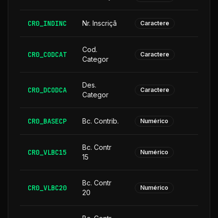
CR0_INDINC
Nr. Inscriçã
Caractere
Cod.
CR0_CODCAT
Caractere
Categor
Des.
CR0_DCODCA
2
Caractere
Categor
CR0_BASECP
Bc. Contrib.
Numérico
Bc. Contr
CR0_VLBC15
Numérico
15
Bc. Contr
CR0_VLBC20
Numérico
20