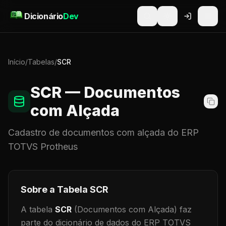
Pular para o conteúdo
Dicionário
Dev
Início
/
Tabelas
/
SCR
SCR
— Documentos
com Alçada
Cadastro de
documentos com alçada
do ERP
TOTVS Protheus
Sobre a Tabela
SCR
A tabela
SCR
(Documentos com Alçada)
faz
parte do dicionário de dados do ERP TOTVS