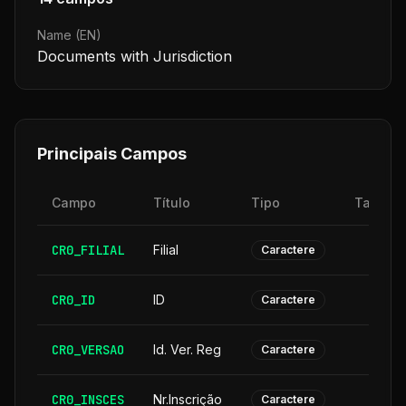
Name (EN)
Documents with Jurisdiction
Principais Campos
Campo
Título
Tipo
Tamanh
CR0_FILIAL
Filial
Caractere
CR0_ID
ID
Caractere
CR0_VERSAO
Id. Ver. Reg
Caractere
CR0_INSCES
Nr.Inscrição
Caractere