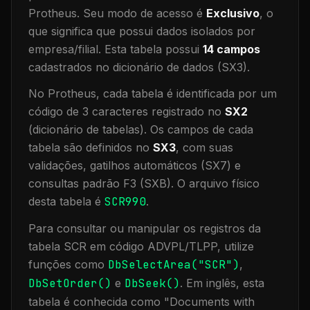
Protheus.
Seu modo de acesso é
Exclusivo
, o
que significa que
possui dados isolados por
empresa/filial
.
Esta tabela possui
14
campos
cadastrados no dicionário de dados (SX3).
No Protheus, cada tabela é identificada por um
código de 3 caracteres registrado no
SX2
(dicionário de tabelas). Os campos de cada
tabela são definidos no
SX3
, com suas
validações, gatilhos automáticos (SX7) e
consultas padrão F3 (SXB).
O arquivo físico
desta tabela é
SCR990
.
Para consultar ou manipular os registros da
tabela
SCR
em código ADVPL/TLPP, utilize
funções como
DbSelectArea("
SCR
")
,
DbSetOrder()
e
DbSeek()
.
Em inglês, esta
tabela é conhecida como "
Documents with