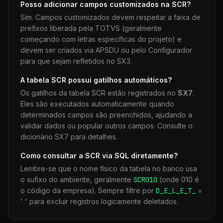
Posso adicionar campos customizados na
SCR
?
Sim. Campos customizados devem respeitar a faixa de
prefixos liberada pela TOTVS (geralmente
começando com letras específicas do projeto) e
devem ser criados via APSDU ou pelo Configurador
para que sejam refletidos no SX3.
A tabela
SCR
possui gatilhos automáticos?
Os gatilhos da tabela
SCR
estão registrados no
SX7
.
Eles são executados automaticamente quando
determinados campos são preenchidos, ajudando a
validar dados ou popular outros campos. Consulte o
dicionário SX7 para detalhes.
Como consultar a
SCR
via SQL diretamente?
Lembre-se que o nome físico da tabela no banco usa
o sufixo do ambiente, geralmente
SCR
010
(onde 010 é
o código da empresa). Sempre filtre por
D_E_L_E_T_
=
' ' para excluir registros logicamente deletados.