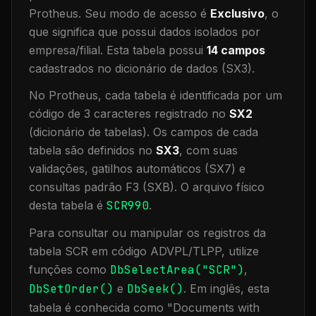
Protheus.
Seu modo de acesso é
Exclusivo
, o
que significa que
possui dados isolados por
empresa/filial
.
Esta tabela possui
14
campos
cadastrados no dicionário de dados (SX3).
No Protheus, cada tabela é identificada por um
código de 3 caracteres registrado no
SX2
(dicionário de tabelas). Os campos de cada
tabela são definidos no
SX3
, com suas
validações, gatilhos automáticos (SX7) e
consultas padrão F3 (SXB).
O arquivo físico
desta tabela é
SCR990
.
Para consultar ou manipular os registros da
tabela
SCR
em código ADVPL/TLPP, utilize
funções como
DbSelectArea("
SCR
")
,
DbSetOrder()
e
DbSeek()
.
Em inglês, esta
tabela é conhecida como "
Documents with