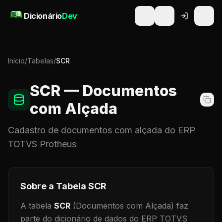
Pular para o conteúdo
Dicionário
Dev
Início
/
Tabelas
/
SCR
SCR
— Documentos
com Alçada
Cadastro de
documentos com alçada
do ERP
TOTVS Protheus
Sobre a Tabela
SCR
A tabela
SCR
(Documentos com Alçada)
faz
parte do dicionário de dados do ERP TOTVS