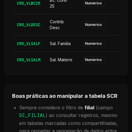
Bc. Contr
CR0_VLBC25
Numérico
25
Contrib
CR0_VLDESC
Numérico
Desc
CR0_VLSALF
Sal. Familia
Numérico
CR0_VLSALM
Sal. Materni
Numérico
Boas práticas ao manipular a tabela
SCR
Sempre considere o filtro de
filial
(campo
SC_FILIAL
) ao consultar registros, mesmo
em tabelas marcadas como compartilhadas,
para respeitar a segregação de dados entre