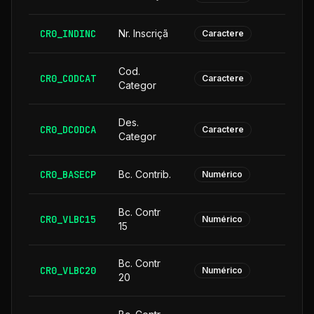
CR0_INDINC
Nr. Inscriçã
Caractere
Cod.
CR0_CODCAT
Caractere
Categor
Des.
CR0_DCODCA
2
Caractere
Categor
CR0_BASECP
Bc. Contrib.
Numérico
Bc. Contr
CR0_VLBC15
Numérico
15
Bc. Contr
CR0_VLBC20
Numérico
20