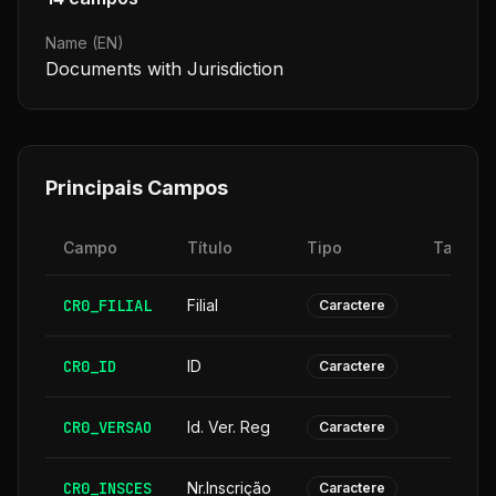
Name (EN)
Documents with Jurisdiction
Principais Campos
Campo
Título
Tipo
Tamanh
CR0_FILIAL
Filial
Caractere
CR0_ID
ID
Caractere
CR0_VERSAO
Id. Ver. Reg
Caractere
CR0_INSCES
Nr.Inscrição
Caractere