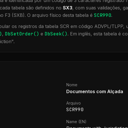
a é identificada por um código de 3 caracteres registrado
cada tabela são definidos no
SX3
, com suas validações, ga
ão F3 (SXB).
O arquivo físico desta tabela é
SCR990
.
ular os registros da tabela
SCR
em código ADVPL/TLPP, ut
)
,
DbSetOrder()
e
DbSeek()
.
Em inglês, esta tabela é 
iction
".
Nome
Documentos com Alçada
Arquivo
SCR990
Name (EN)