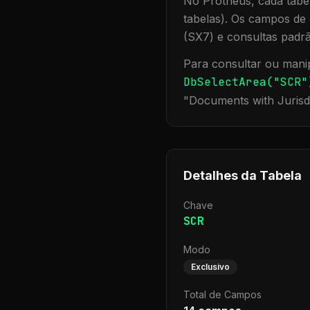
No Protheus, cada tabel
tabelas). Os campos de 
(SX7) e consultas padr
Para consultar ou manip
DbSelectArea("
SCR
"
"
Documents with Jurisd
Detalhes da Tabela
Chave
SCR
Modo
Exclusivo
Total de Campos