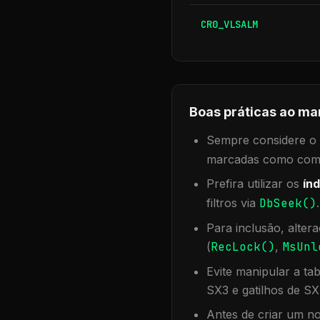
CR0_VLSALM
Boas práticas ao ma
Sempre considere o f
marcadas como compa
Prefira utilizar os
índ
filtros via
DbSeek()
Para inclusão, alter
(
RecLock()
,
MsUnl
Evite manipular a ta
SX3 e gatilhos de SX
Antes de criar um no