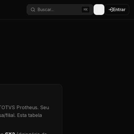
Buscar...
Entrar
⌘K
 TOTVS Protheus.
Seu
/filial
.
Esta tabela