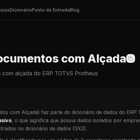
uias
Dicionário
Ponto de Entrada
Blog
cumentos com Alçada
 com alçada
do ERP TOTVS Protheus
os com Alçada)
faz parte do dicionário de dados do ERP
usivo
, o que significa que
possui dados isolados por empresa
trados no dicionário de dados (SX3).