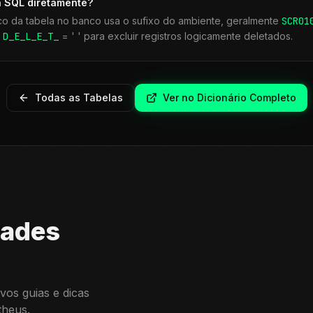
a SQL diretamente?
co da tabela no banco usa o sufixo do ambiente, geralmente
SCR
01
r
D_E_L_E_T_
= ' ' para excluir registros logicamente deletados.
Todas as Tabelas
Ver no Dicionário Completo
dades
vos guias e dicas
theus.