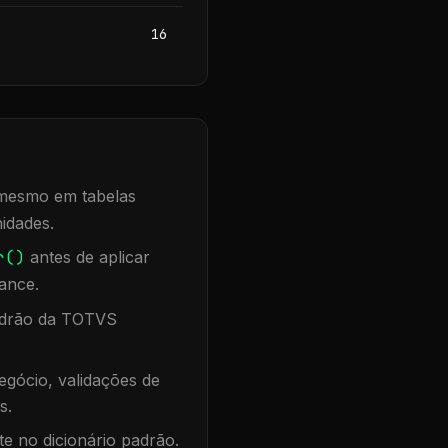
16
, mesmo em tabelas
idades.
r()
antes de aplicar
ance.
padrão da TOTVS
gócio, validações de
s.
te no dicionário padrão.