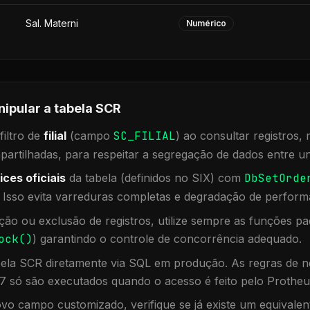
Sal. Materni
Numérico
nipular a tabela
SCR
iltro de
filial
(campo
SC_FILIAL
) ao consultar registros
rtilhadas, para respeitar a segregação de dados entre un
ices oficiais
da tabela (definidos no SIX) com
DbSetOrde
. Isso evita varreduras completas e degradação de perform
ação ou exclusão de registros, utilize sempre as funções 
ock()
) garantindo o controle de concorrência adequado.
bela
SCR
diretamente via SQL em produção. As regras de ne
7 só são executados quando o acesso é feito pelo Protheu
vo campo customizado, verifique se já existe um equivalen