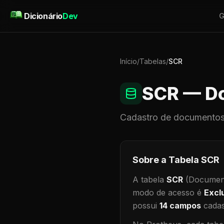
Pular para o conteúdo
Dicionário
Dev
G
Início
/
Tabelas
/
SCR
SCR
— Do
Cadastro de
documentos
Sobre a Tabela
SCR
A tabela
SCR
(Document
modo de acesso é
Excl
possui
14
campos
cadas