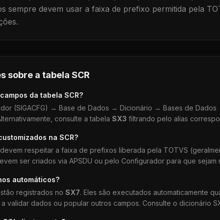
 sempre devem usar a faixa de prefixo permitida pela TO
ções.
s sobre a tabela
SCR
 campos da tabela
SCR
?
dor (SIGACFG) → Base de Dados → Dicionário → Bases de Dados →
lternativamente, consulte a tabela
SX3
filtrando pelo alias corresp
 customizados na
SCR
?
devem respeitar a faixa de prefixos liberada pela TOTVS (geralm
devem ser criados via APSDU ou pelo Configurador para que sejam r
hos automáticos?
stão registrados no
SX7
. Eles são executados automaticamente q
a validar dados ou popular outros campos. Consulte o dicionário S