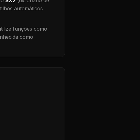
 no
SX2
(dicionário de
tilhos automáticos
ilize funções como
conhecida como