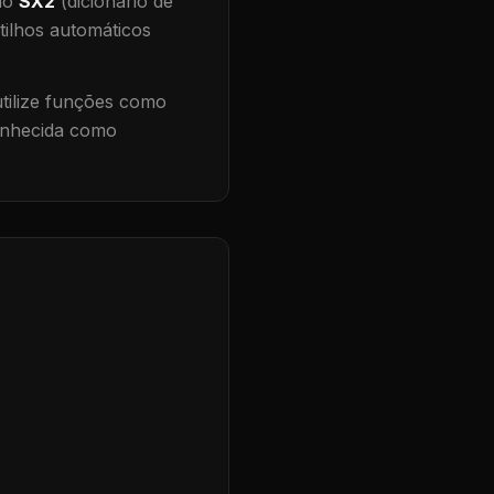
 no
SX2
(dicionário de
tilhos automáticos
ilize funções como
conhecida como