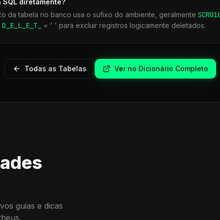
a SQL diretamente?
co da tabela no banco usa o sufixo do ambiente, geralmente
SCR
01
r
D_E_L_E_T_
= ' ' para excluir registros logicamente deletados.
Todas as Tabelas
Ver no Dicionário Completo
dades
vos guias e dicas
theus.