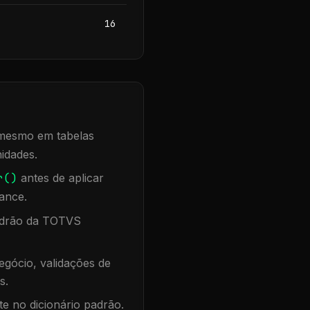
16
, mesmo em tabelas
idades.
r()
antes de aplicar
ance.
padrão da TOTVS
gócio, validações de
s.
te no dicionário padrão.