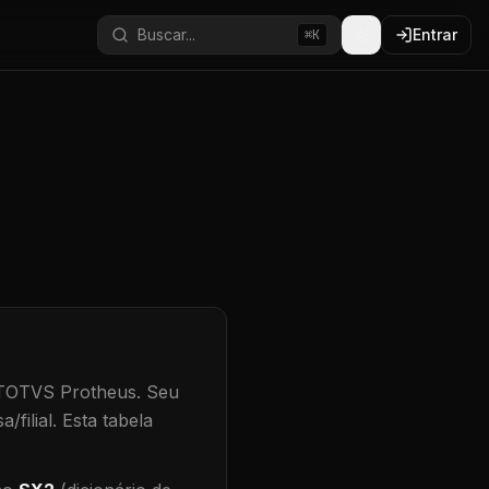
Buscar...
Entrar
⌘K
 TOTVS Protheus.
Seu
/filial
.
Esta tabela