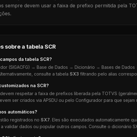
 sempre devem usar a faixa de prefixo permitida pela TO
ções.
s sobre a tabela
SCR
 campos da tabela
SCR
?
dor (SIGACFG) → Base de Dados → Dicionário → Bases de Dados →
lternativamente, consulte a tabela
SX3
filtrando pelo alias corresp
 customizados na
SCR
?
devem respeitar a faixa de prefixos liberada pela TOTVS (geralm
devem ser criados via APSDU ou pelo Configurador para que sejam r
hos automáticos?
stão registrados no
SX7
. Eles são executados automaticamente q
a validar dados ou popular outros campos. Consulte o dicionário S