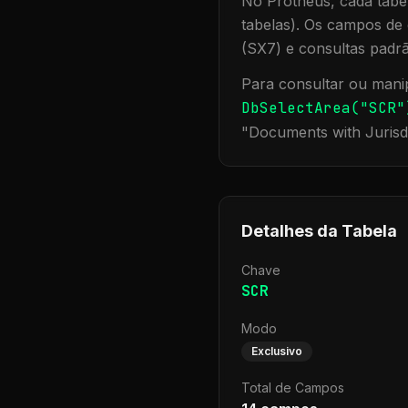
No Protheus, cada tabel
tabelas). Os campos de 
(SX7) e consultas padr
Para consultar ou manip
DbSelectArea("
SCR
"
"
Documents with Jurisd
Detalhes da Tabela
Chave
SCR
Modo
Exclusivo
Total de Campos