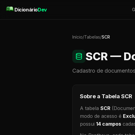
Pular para o conteúdo
Dicionário
Dev
G
Início
/
Tabelas
/
SCR
SCR
— Do
Cadastro de
documentos
Sobre a Tabela
SCR
A tabela
SCR
(Document
modo de acesso é
Excl
possui
14
campos
cadas