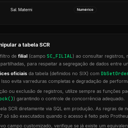
Sal. Materni
Numérico
nipular a tabela
SCR
iltro de
filial
(campo
SC_FILIAL
) ao consultar registros
rtilhadas, para respeitar a segregação de dados entre un
ices oficiais
da tabela (definidos no SIX) com
DbSetOrde
. Isso evita varreduras completas e degradação de perform
ação ou exclusão de registros, utilize sempre as funções 
ock()
) garantindo o controle de concorrência adequado.
bela
SCR
diretamente via SQL em produção. As regras de ne
7 só são executados quando o acesso é feito pelo Protheu
vo campo customizado, verifique se já existe um equivalen