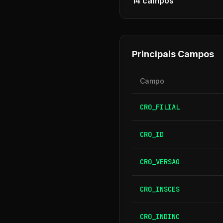
14
campos
Principais Campos
Campo
CR0_FILIAL
CR0_ID
CR0_VERSAO
CR0_INSCES
CR0_INDINC