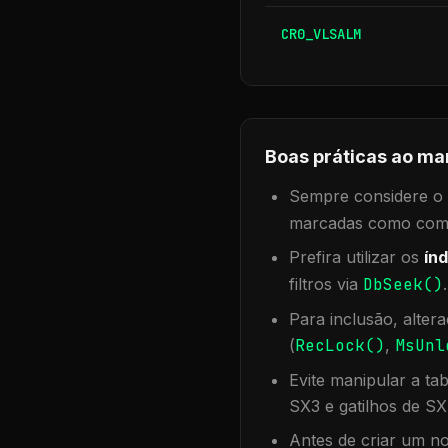
CR0_VLSALM
Boas práticas ao ma
Sempre considere o f
marcadas como compa
Prefira utilizar os
índ
filtros via
DbSeek()
Para inclusão, alter
(
RecLock()
,
MsUnl
Evite manipular a ta
SX3 e gatilhos de SX
Antes de criar um no