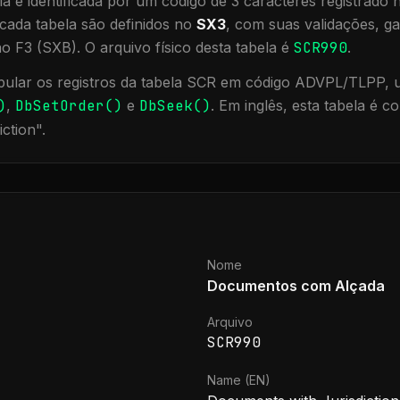
a é identificada por um código de 3 caracteres registrado
cada tabela são definidos no
SX3
, com suas validações, ga
ão F3 (SXB).
O arquivo físico desta tabela é
SCR990
.
ular os registros da tabela
SCR
em código ADVPL/TLPP, ut
)
,
DbSetOrder()
e
DbSeek()
.
Em inglês, esta tabela é 
iction
".
Nome
Documentos com Alçada
Arquivo
SCR990
Name (EN)