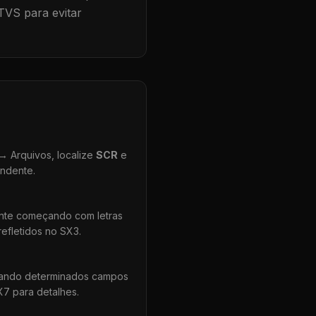
TVS para evitar
 Arquivos, localize
SCR
e
ondente.
ente começando com letras
efletidos no SX3.
uando determinados campos
X7 para detalhes.